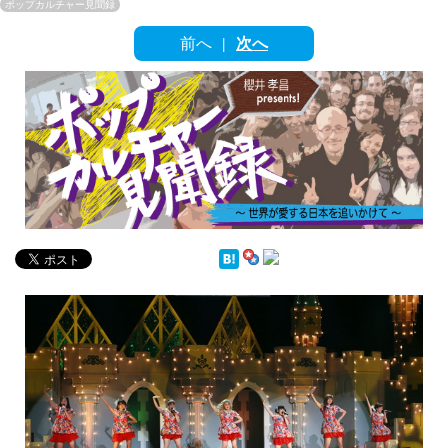
English
ポップカルチャー見聞録
前へ
次へ
|
ภาษาไทย
tiéng Viêt
Bahasa Indonesia