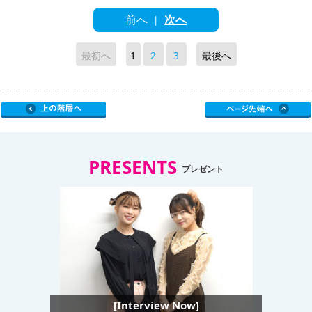
前へ
次へ
|
最初へ
1
2
3
最後へ
PRESENTS
プレゼント
[Interview Now]