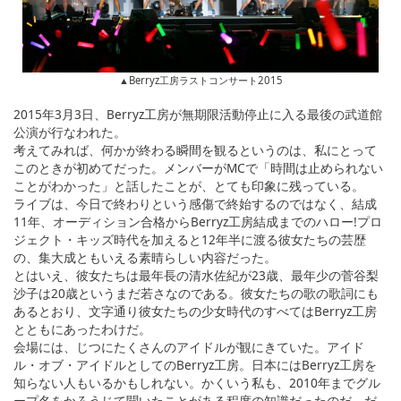
▲Berryz工房ラストコンサート2015
2015年3月3日、Berryz工房が無期限活動停止に入る最後の武道館
公演が行なわれた。
考えてみれば、何かが終わる瞬間を観るというのは、私にとって
このときが初めてだった。メンバーがMCで「時間は止められない
ことがわかった」と話したことが、とても印象に残っている。
ライブは、今日で終わりという感傷で終始するのではなく、結成
11年、オーディション合格からBerryz工房結成までのハロー!プロ
ジェクト・キッズ時代を加えると12年半に渡る彼女たちの芸歴
の、集大成ともいえる素晴らしい内容だった。
とはいえ、彼女たちは最年長の清水佐紀が23歳、最年少の菅谷梨
沙子は20歳というまだ若さなのである。彼女たちの歌の歌詞にも
あるとおり、文字通り彼女たちの少女時代のすべてはBerryz工房
とともにあったわけだ。
会場には、じつにたくさんのアイドルが観にきていた。アイド
ル・オブ・アイドルとしてのBerryz工房。日本にはBerryz工房を
知らない人もいるかもしれない。かくいう私も、2010年までグル
ープ名をかろうじて聞いたことがある程度の知識だったのだ。だ