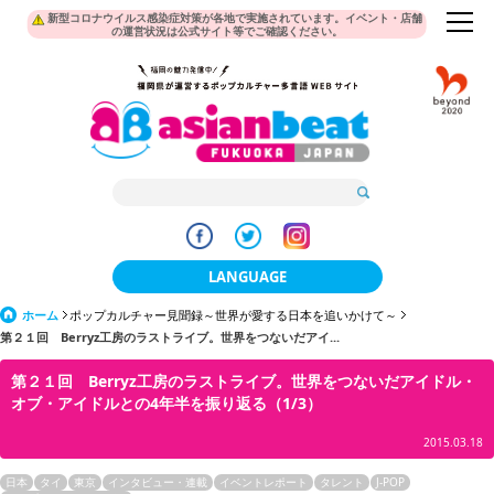
新型コロナウイルス感染症対策が各地で実施されています。イベント・店舗
の運営状況は公式サイト等でご確認ください。
LANGUAGE
ホーム
ポップカルチャー見聞録～世界が愛する日本を追いかけて～
日本語
第２１回 Berryz工房のラストライブ。世界をつないだアイ...
한국어
第２１回 Berryz工房のラストライブ。世界をつないだアイドル・
オブ・アイドルとの4年半を振り返る（1/3）
簡体中文
2015.03.18
繁體中文
日本
タイ
東京
インタビュー・連載
イベントレポート
タレント
J-POP