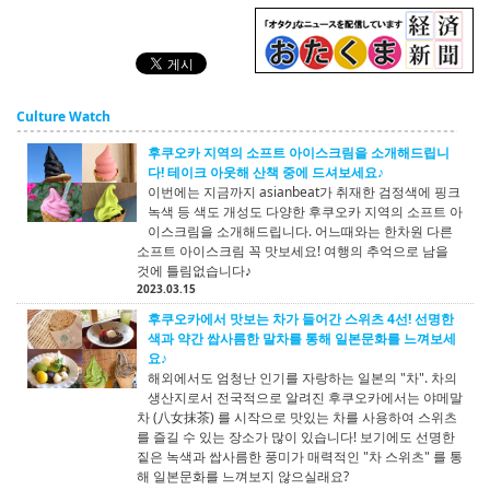
Culture Watch
후쿠오카 지역의 소프트 아이스크림을 소개해드립니
다! 테이크 아웃해 산책 중에 드셔보세요♪
이번에는 지금까지 asianbeat가 취재한 검정색에 핑크
녹색 등 색도 개성도 다양한 후쿠오카 지역의 소프트 아
이스크림을 소개해드립니다. 어느때와는 한차원 다른
소프트 아이스크림 꼭 맛보세요! 여행의 추억으로 남을
것에 틀림없습니다♪
2023.03.15
후쿠오카에서 맛보는 차가 들어간 스위츠 4선! 선명한
색과 약간 쌉사름한 말차를 통해 일본문화를 느껴보세
요♪
해외에서도 엄청난 인기를 자랑하는 일본의 "차". 차의
생산지로서 전국적으로 알려진 후쿠오카에서는 야메말
차 (八女抹茶) 를 시작으로 맛있는 차를 사용하여 스위츠
를 즐길 수 있는 장소가 많이 있습니다! 보기에도 선명한
짙은 녹색과 쌉사름한 풍미가 매력적인 "차 스위츠" 를 통
해 일본문화를 느껴보지 않으실래요?