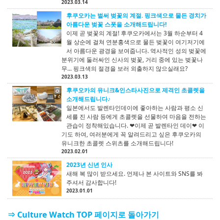
2023.03.14
후쿠오카는 벌써 벚꽃의 계절. 핑크색으로 물든 경치가
아름다운 벚꽃 스폿을 소개해드립니다!
이제 곧 벚꽃의 계절! 후쿠오카에서는 3월 하순부터 4
월 상순에 걸쳐 연분홍색으로 물든 벚꽃이 여기저기에
서 아름다운 광경을 보여줍니다. 역사적인 성의 벚꽃에
분위기에 둘러싸인 신사의 벚꽃, 거리 중에 있는 벚꽃나
무... 핑크색의 절경을 보러 외출하지 않으실래요?
2023.03.13
후쿠오카의 유니크&인스타사진으로 제격인 초콜렛을
소개해드립니다♪
일본에서도 발렌타인데이에 좋아하는 사람과 평소 신
세를 진 사람 등에게 초콜렛을 선물하여 마음을 전하는
관습이 정착해있습니다. ❤이제 곧 발렌타인 데이❤ 이
기도 하여, 여러분에게 꼭 알려드리고 싶은 후쿠오카의
유니크한 초콜렛 스위츠를 소개해드립니다!
2023.02.01
2023년 신년 인사
새해 복 많이 받으세요. 언제나 본 사이트와 SNS를 봐
주셔서 감사합니다!
2023.01.01
⇒ Culture Watch TOP 페이지로 돌아가기