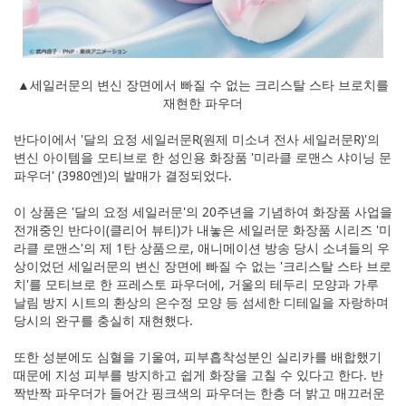
▲세일러문의 변신 장면에서 빠질 수 없는 크리스탈 스타 브로치를
재현한 파우더
반다이에서 '달의 요정 세일러문R(원제 미소녀 전사 세일러문R)'의
변신 아이템을 모티브로 한 성인용 화장품 '미라클 로맨스 샤이닝 문
파우더' (3980엔)의 발매가 결정되었다.
이 상품은 '달의 요정 세일러문'의 20주년을 기념하여 화장품 사업을
전개중인 반다이(클리어 뷰티)가 내놓은 세일러문 화장품 시리즈 '미
라클 로맨스'의 제 1탄 상품으로, 애니메이션 방송 당시 소녀들의 우
상이었던 세일러문의 변신 장면에 빠질 수 없는 '크리스탈 스타 브로
치'를 모티브로 한 프레스토 파우더에, 거울의 테두리 모양과 가루
날림 방지 시트의 환상의 은수정 모양 등 섬세한 디테일을 자랑하며
당시의 완구를 충실히 재현했다.
또한 성분에도 심혈을 기울여, 피부흡착성분인 실리카를 배합했기
때문에 지성 피부를 방지하고 쉽게 화장을 고칠 수 있다고 한다. 반
짝반짝 파우더가 들어간 핑크색의 파우더는 한층 더 밝고 매끄러운