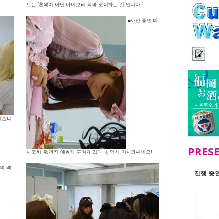
트는 ‘흰색이 아닌 아이보리 색과 코디하는 것 입니다.’
■사인 중인 미
았습니
PRES
사코씨. 펜까지 예쁘게 꾸며져 있다니, 역시 미사코씨네요!
의 액
진행 중