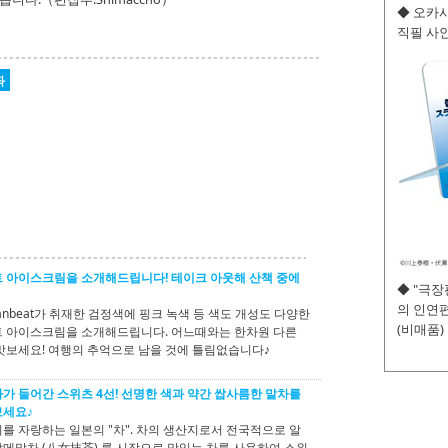
◆ 오카사
직필 사인
좌
 아이스크림을 소개해드립니다! 테이크 아웃해 산책 중에
◆ "극
의 인연편
anbeat가 취재한 검정색에 핑크 녹색 등 색도 개성도 다양한
(비매품)
 아이스크림을 소개해드립니다. 어느때와는 한차원 다른
맛보세요! 여행의 추억으로 남을 것에 틀림없습니다♪
가 들어간 스위츠 4선! 선명한 색과 약간 쌉사름한 말차를
보세요♪
를 자랑하는 일본의 "차". 차의 생산지로서 전국적으로 알
메말차 (八女抹茶) 를 시작으로 맛있는 차를 사용하여 스위