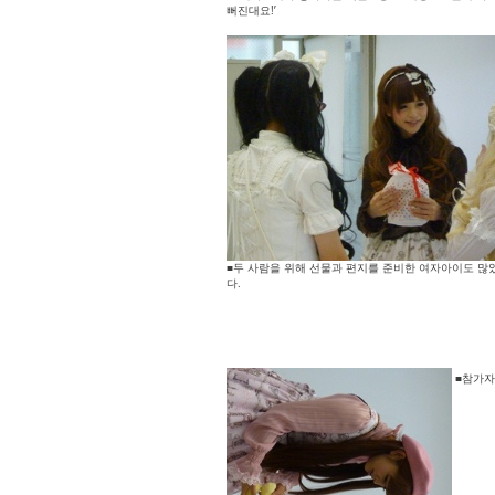
뻐진대요!’
■두 사람을 위해 선물과 편지를 준비한 여자아이도 많
다.
■참가자