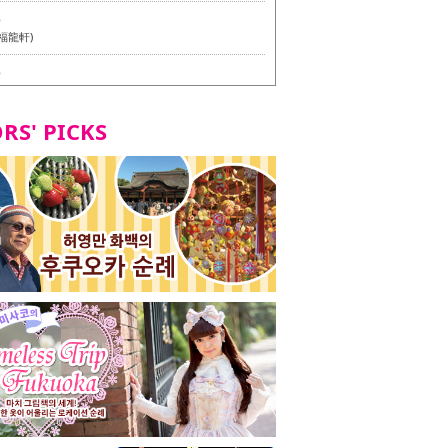
6
福龍軒)
6
멘 월드 - Presented by 누들 라이터 야마다 유이치로
RS' PICKS
7
테리언 메뉴 시식 투어 in 후쿠오카시
7
라즈 하카타 본점 / 磯ぎよからず 博多本店 - 비건・베
뉴 시식투어 in 후쿠오카시 -
2
stand 다이묘점 -비건・베지테리언 메뉴 시식투어 in 후쿠오
8
오리오본사 우동점 / 東筑軒 折尾本社うどん店