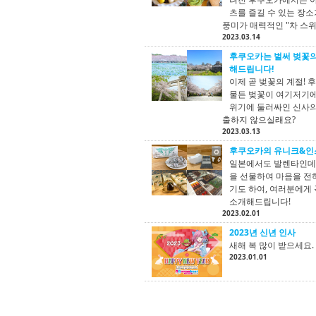
츠를 즐길 수 있는 장
풍미가 매력적인 "차 스
2023.03.14
후쿠오카는 벌써 벚꽃의
해드립니다!
이제 곧 벚꽃의 계절!
물든 벚꽃이 여기저기에
위기에 둘러싸인 신사의 
출하지 않으실래요?
2023.03.13
후쿠오카의 유니크&인
일본에서도 발렌타인데이
을 선물하여 마음을 전
기도 하여, 여러분에게
소개해드립니다!
2023.02.01
2023년 신년 인사
새해 복 많이 받으세요.
2023.01.01