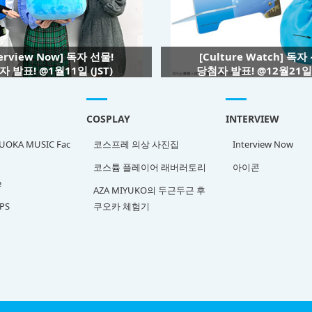
terview Now] 독자 선물!
[Culture Watch] 독자
 발표! @1월11일 (JST)
당첨자 발표! @12월21일 (
COSPLAY
INTERVIEW
OKA MUSIC Fac
코스프레 의상 사진집
Interview Now
코스튬 플레이어 래버러토리
아이콘
e
AZA MIYUKO의 두근두근 후
PS
쿠오카 체험기