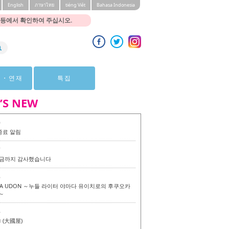
English
ภาษาไทย
tiéng Viêt
Bahasa Indonesia
 등에서 확인하여 주십시오.
뷰・연재
특집
’S NEW
0
종료 알림
7
 지금까지 감사했습니다
6
KA UDON ～누들 라이터 야마다 유이치로의 후쿠오카
～
6
(大國屋)