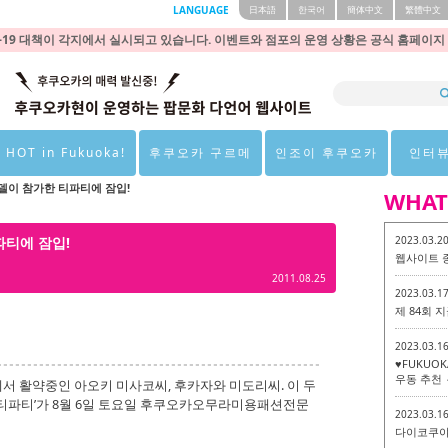
LANGUAGE
日本語
한국어
簡体中文
繁體中文
9 대책이 각지에서 실시되고 있습니다. 이벤트와 점포의 운영 상황은 공식 홈페이지
 HOT in Fukuoka!
후쿠오카 구르메
인조이 후쿠오카
인터
델이 참가한 티파티에 잠입!
WHAT
티에 잠입!
2023.03.2
웹사이트 
2011.08.25
2023.03.1
제 84회
2023.03.1
♥FUKUO
우동 추천 
 활약중인 아오키 미사코씨, 후카자와 미도리씨. 이 두
‘티파티’가 8월 6일 토요일 후쿠오카오무라미용패션전문
2023.03.1
다이코쿠야 