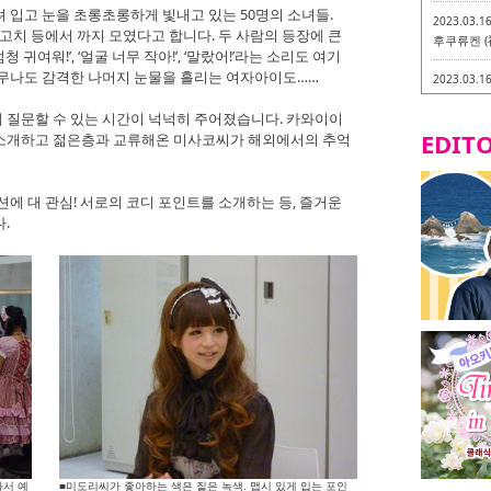
 입고 눈을 초롱초롱하게 빛내고 있는 50명의 소녀들.
2023.03.1
고치 등에서 까지 모였다고 합니다. 두 사람의 등장에 큰
후쿠류켄 (
 귀여워!’, ‘얼굴 너무 작아!’, ‘말랐어!’라는 소리도 여기
너무나도 감격한 나머지 눈물을 흘리는 여자아이도……
2023.03.1
후쿠오카 라
-
 질문할 수 있는 시간이 넉넉히 주어졌습니다. 카와이이
EDITO
소개하고 젊은층과 교류해온 미사코씨가 해외에서의 추억
2023.03.0
비건・베지
에 대 관심! 서로의 코디 포인트를 소개하는 등, 즐거운
2023.03.0
.
이소기요카
지테리언 메
2023.03.0
little 
카시
2023.02.2
토치쿠켄 
와서 예
■미도리씨가 좋아하는 색은 짙은 녹색. 맵시 있게 입는 포인