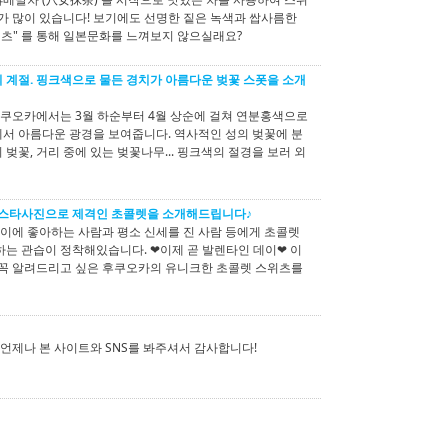
소가 많이 있습니다! 보기에도 선명한 짙은 녹색과 쌉사름한
위츠" 를 통해 일본문화를 느껴보지 않으실래요?
 계절. 핑크색으로 물든 경치가 아름다운 벚꽃 스폿을 소개
 후쿠오카에서는 3월 하순부터 4월 상순에 걸쳐 연분홍색으로
서 아름다운 광경을 보여줍니다. 역사적인 성의 벚꽃에 분
벚꽃, 거리 중에 있는 벚꽃나무... 핑크색의 절경을 보러 외
스타사진으로 제격인 초콜렛을 소개해드립니다♪
에 좋아하는 사람과 평소 신세를 진 사람 등에게 초콜렛
하는 관습이 정착해있습니다. ❤이제 곧 발렌타인 데이❤ 이
 꼭 알려드리고 싶은 후쿠오카의 유니크한 초콜렛 스위츠를
 언제나 본 사이트와 SNS를 봐주셔서 감사합니다!