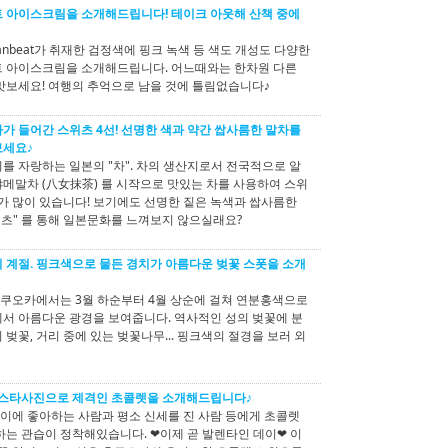
 아이스크림을 소개해드립니다! 테이크 아웃해 산책 중에
anbeat가 취재한 검정색에 핑크 녹색 등 색도 개성도 다양한
 아이스크림을 소개해드립니다. 어느때와는 한차원 다른
맛보세요! 여행의 추억으로 남을 것에 틀림없습니다♪
가 들어간 스위츠 4선! 선명한 색과 약간 쌉사름한 말차를
보세요♪
를 자랑하는 일본의 "차". 차의 생산지로서 전국적으로 알
메말차 (八女抹茶) 를 시작으로 맛있는 차를 사용하여 스위
소가 많이 있습니다! 보기에도 선명한 짙은 녹색과 쌉사름한
위츠" 를 통해 일본문화를 느껴보지 않으실래요?
 계절. 핑크색으로 물든 경치가 아름다운 벚꽃 스폿을 소개
 후쿠오카에서는 3월 하순부터 4월 상순에 걸쳐 연분홍색으로
서 아름다운 광경을 보여줍니다. 역사적인 성의 벚꽃에 분
벚꽃, 거리 중에 있는 벚꽃나무... 핑크색의 절경을 보러 외
스타사진으로 제격인 초콜렛을 소개해드립니다♪
에 좋아하는 사람과 평소 신세를 진 사람 등에게 초콜렛
하는 관습이 정착해있습니다. ❤이제 곧 발렌타인 데이❤ 이