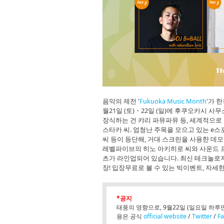
음악의 제전 '
Fukuoka Music Month
'가 한
월21일 (토)・22일 (일)에 후쿠오카시 
장식하는 건 캬리 파뮤파뮤 등, 세계적으
스타카 씨. 엄청난 주목을 모으고 있는 e스
씨 등이 등단해, 거대 스크린을 사용한 데모
레벨파이브의 히노 아키히로 씨와 사운드 프
츠가 라인업되어 있습니다. 최신 테크놀로지
장! 입장무료로 볼 수 있는 빅이벤트, 자세한
*공지
태풍의 영향으로, 9월22일 (일요일 하루만)
용은 공식
official website
/
Twitter
/
F