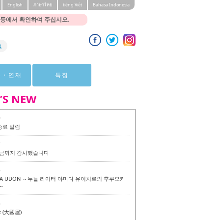
English
ภาษาไทย
tiéng Viêt
Bahasa Indonesia
 등에서 확인하여 주십시오.
뷰・연재
특집
’S NEW
0
종료 알림
7
 지금까지 감사했습니다
6
KA UDON ～누들 라이터 야마다 유이치로의 후쿠오카
～
6
(大國屋)