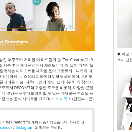
◆ 아오
창인 후쿠오카 거리를 더욱 뜨겁게 할 'The Creators'가 9
색지 당첨
사무소 서쪽 후레아이 광장에서 개최됩니다. 첫 날의 마지막을
로 활약하는 아티스트를 제작한 음악 프로듀서・나카타 야
포츠계에서는, '스트리트 파이터 V'의 탑플레이어, 토키도
플레이를 피로. 더욱이, 인기 게임 '요카이워치'의 창시자,
로듀서 DECO*27의 귀중한 토크를 비롯해, 다양한 콘텐
나 맛있는 구루메를 체험할 수 있는 다채로운 부스도 등
 정보는 공식 사이트를 CHECK！ ⇒
이쪽
！ (편집부：곤)
“The Creators”의 개최가 중지되었습니다. 자세한 내
acebook
/
Instagram
을 확인해 주세요.