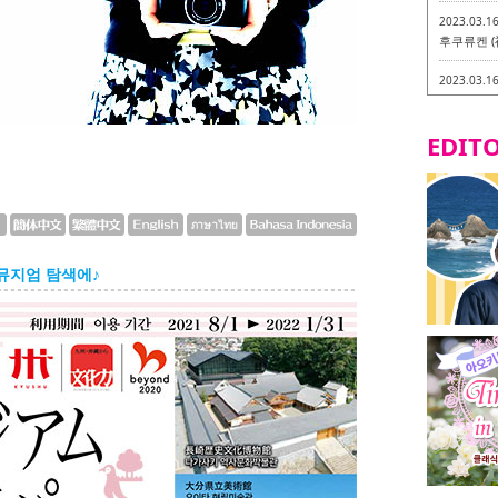
2023.03.1
후쿠류켄 (
2023.03.1
후쿠오카 라
-
EDITO
2023.03.0
비건・베지
2023.03.0
이소기요카
지테리언 메
 뮤지엄 탐색에♪
2023.03.0
little 
카시
2023.02.2
토치쿠켄 