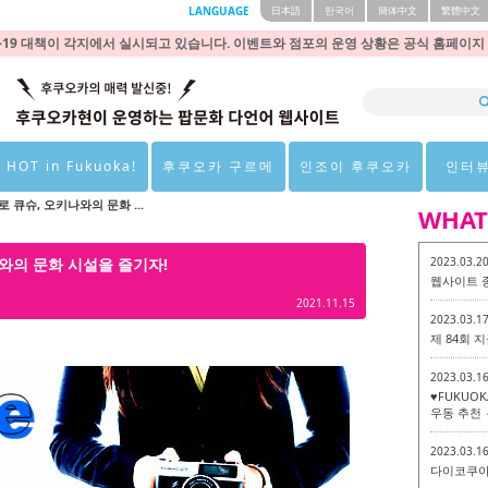
LANGUAGE
日本語
한국어
簡体中文
繁體中文
9 대책이 각지에서 실시되고 있습니다. 이벤트와 점포의 운영 상황은 공식 홈페이지
 HOT in Fukuoka!
후쿠오카 구르메
인조이 후쿠오카
인터
로 큐슈, 오키나와의 문화 ...
WHAT
나와의 문화 시설을 즐기자!
2023.03.2
웹사이트 
2021.11.15
2023.03.1
제 84회
2023.03.1
♥FUKUO
우동 추천 
2023.03.1
다이코쿠야 