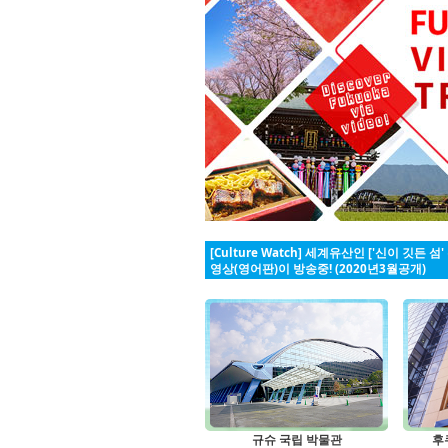
[Culture Watch] 세계유산인 ['신이 깃
영상(영어판)이 방송중! (2020년3월공개)
규슈 국립 박물관
후