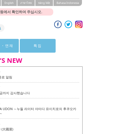
English
ภาษาไทย
tiéng Viêt
Bahasa Indonesia
 등에서 확인하여 주십시오.
뷰・연재
특집
’S NEW
0
종료 알림
7
 지금까지 감사했습니다
6
KA UDON ～누들 라이터 야마다 유이치로의 후쿠오카
～
6
(大國屋)