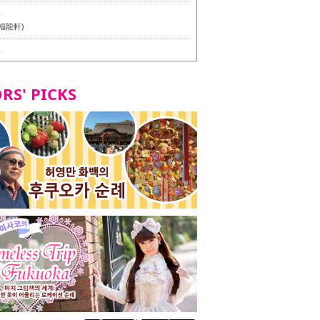
6
福龍軒)
6
멘 월드 - Presented by 누들 라이터 야마다 유이치로
RS' PICKS
7
테리언 메뉴 시식 투어 in 후쿠오카시
7
라즈 하카타 본점 / 磯ぎよからず 博多本店 - 비건・베
뉴 시식투어 in 후쿠오카시 -
2
stand 다이묘점 -비건・베지테리언 메뉴 시식투어 in 후쿠오
8
오리오본사 우동점 / 東筑軒 折尾本社うどん店