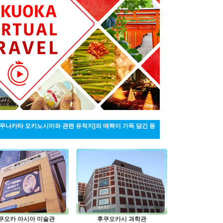
든 섬' 무나카타 오키노시마와 관련 유적지]의 매력이 가득 담긴 동
쿠오카 아시아 미술관
후쿠오카시 과학관