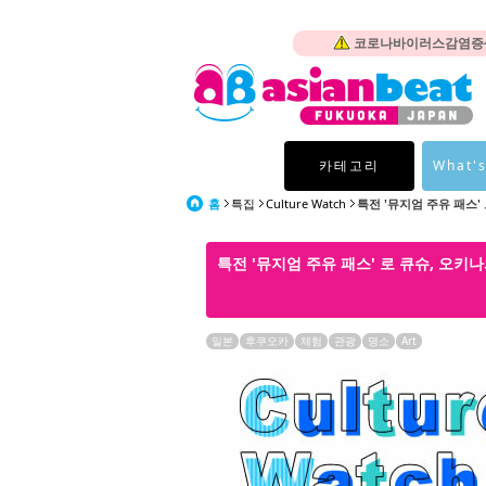
코로나바이러스감염증-1
카테고리
What's
홈
특집
Culture Watch
특전 '뮤지엄 주유 패스' 
특전 '뮤지엄 주유 패스' 로 큐슈, 오키
일본
후쿠오카
체험
관광
명소
Art