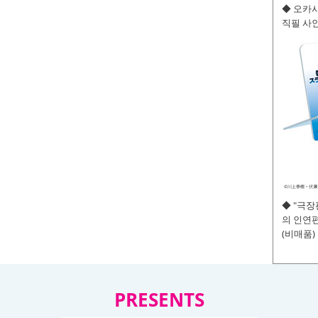
◆ 오카사
직필 사인
◆ "극
의 인연편
(비매품)
PRESENTS