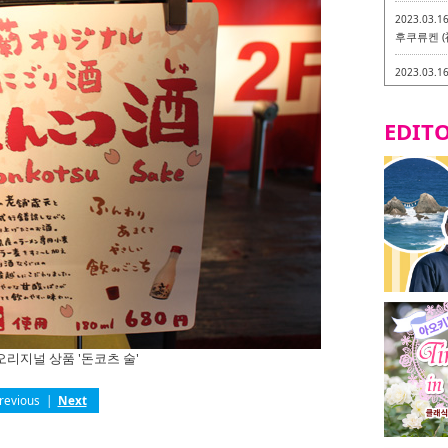
2023.03.1
후쿠류켄 (
2023.03.1
후쿠오카 라
-
EDITO
2023.03.0
비건・베지
2023.03.0
이소기요카
지테리언 메
2023.03.0
little 
카시
2023.02.2
토치쿠켄 
리지널 상품 '돈코츠 술'
revious
|
Next