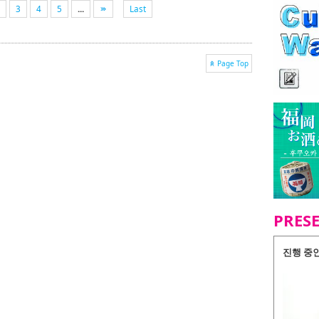
3
4
5
...
Last
Page Top
PRES
진행 중