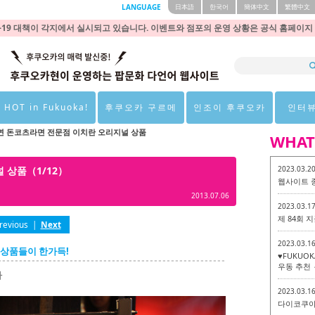
LANGUAGE
日本語
한국어
簡体中文
繁體中文
9 대책이 각지에서 실시되고 있습니다. 이벤트와 점포의 운영 상황은 공식 홈페이지
 HOT in Fukuoka!
후쿠오카 구르메
인조이 후쿠오카
인터
연 돈코츠라면 전문점 이치란 오리지널 상품
WHAT
 상품（1/12）
2023.03.2
웹사이트 
2013.07.06
2023.03.1
제 84회
revious
|
Next
2023.03.1
 상품들이 한가득!
♥FUKUO
우동 추천 
다
2023.03.1
다이코쿠야 