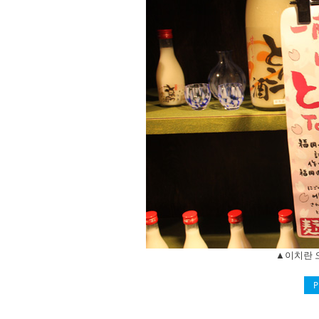
▲이치란 오
P