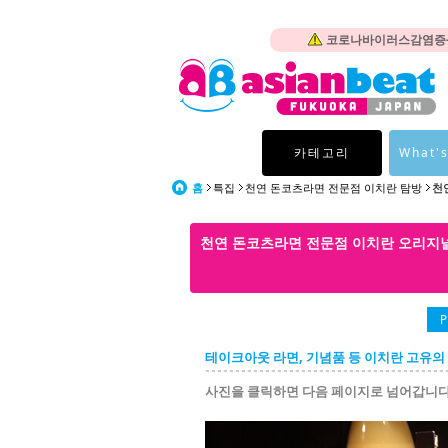
코로나바이러스감염증-1
카테고리
What's
홈
특집
천연 돈코츠라면 전문점 이치란 탐방
천
천연 돈코츠라면 전문점 이치란 오리지널
P
테이크아웃 라면, 기념품 등 이치란 고유의
사진을 클릭하면 다음 페이지로 넘어갑니