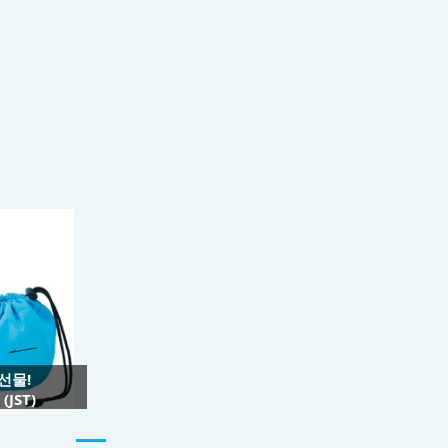
 선물!
JST)