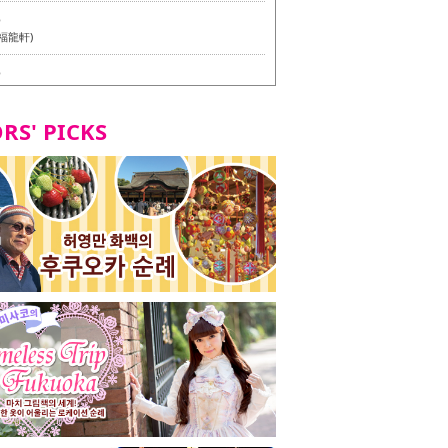
6
福龍軒)
6
멘 월드 - Presented by 누들 라이터 야마다 유이치로
RS' PICKS
7
테리언 메뉴 시식 투어 in 후쿠오카시
7
라즈 하카타 본점 / 磯ぎよからず 博多本店 - 비건・베
뉴 시식투어 in 후쿠오카시 -
2
stand 다이묘점 -비건・베지테리언 메뉴 시식투어 in 후쿠오
8
오리오본사 우동점 / 東筑軒 折尾本社うどん店