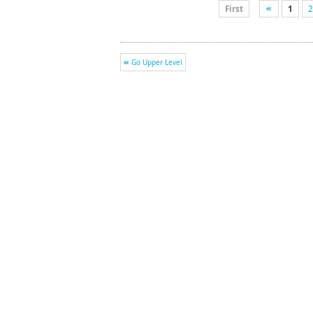
First
1
2
Go Upper Level