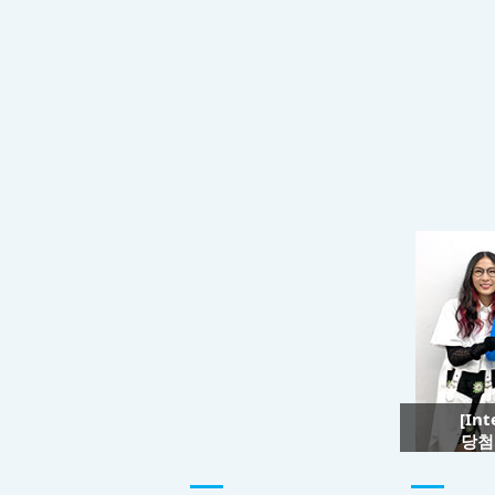
[In
당첨자