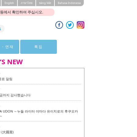
English
ภาษาไทย
tiéng Viêt
Bahasa Indonesia
 등에서 확인하여 주십시오.
뷰・연재
특집
’S NEW
0
종료 알림
7
 지금까지 감사했습니다
6
KA UDON ～누들 라이터 야마다 유이치로의 후쿠오카
～
6
(大國屋)