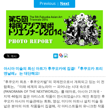
English
Previous
Next
|
ภาษาไทย
tiéng Viêt
Bahasa Indonesia
아시아 미술의 최신 아트가 후쿠오카에 집결! 『후쿠오카 트리
엔날레』 는 대단해요!
"후쿠오카 최초・후쿠오카발"의 국제전으로서 개최되고 있는 이 전
람회는, 『미래 세계의 파노라마 ― 피어나는 시대 속으로
(PANORAMA OF THE NEXTWORLD)』를 테마로, 아시아 21개국・
지역 46팀의 젊은 아티스트 작품이 전시되었습니다. 메인 회장인 후
쿠오카 아시아 미술관에는 회화, 영상, 미디어 아트나 설치 미술 등
넓은 분야의 아트 작품들이 집결해, 각 아티스트들의 유니크한 작품