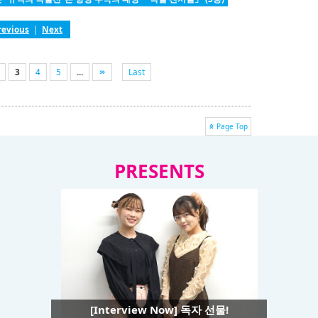
revious
|
Next
3
4
5
...
Last
Page Top
PRESENTS
[Interview Now] 독자 선물!