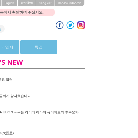
English
ภาษาไทย
tiéng Viêt
Bahasa Indonesia
 등에서 확인하여 주십시오.
뷰・연재
특집
’S NEW
0
종료 알림
7
 지금까지 감사했습니다
6
KA UDON ～누들 라이터 야마다 유이치로의 후쿠오카
～
6
(大國屋)