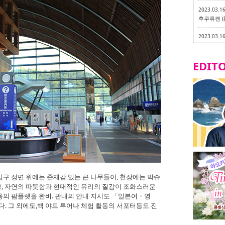
2023.03.1
후쿠류켄 (
2023.03.1
후쿠오카 라
-
EDITO
2023.03.0
비건・베지
2023.03.0
이소기요카
지테리언 메
2023.03.0
little 
카시
2023.02.2
토치쿠켄 
입구 정면 위에는 존재감 있는 큰 나무들이, 천장에는 박슈
, 자연의 따뜻함과 현대적인 유리의 질감이 조화스러운
대응의 팜플렛을 완비. 관내의 안내 지시도 「일본어・영
 그 외에도,백 야드 투어나 체험 활동의 서포터등도 진