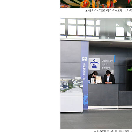
▲하카타 기온 야마카사의 「카
▲사물함도 완비. 큰 짐이나