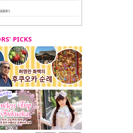
6
福龍軒)
6
멘 월드 - Presented by 누들 라이터 야마다 유이치로
RS' PICKS
7
테리언 메뉴 시식 투어 in 후쿠오카시
7
라즈 하카타 본점 / 磯ぎよからず 博多本店 - 비건・베
뉴 시식투어 in 후쿠오카시 -
2
stand 다이묘점 -비건・베지테리언 메뉴 시식투어 in 후쿠오
8
오리오본사 우동점 / 東筑軒 折尾本社うどん店