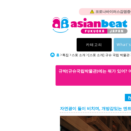
코로나바이러스감염증-1
카테고리
What's
홈
특집
스폿 소개
[스폿 소개] 규슈 국립 박물관
규박(규슈국립박물관)에는 뭐가 있어? 어
P
자연광이 들이 비치며, 개방감있는 엔트런