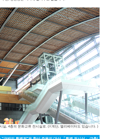
실, 4층의 문화교류 전시실로. (※계단, 엘리베이터도 있습니다. )
 “규박의 특별전”은 항상 주목의 대상 「특별 전시실」 (3층)