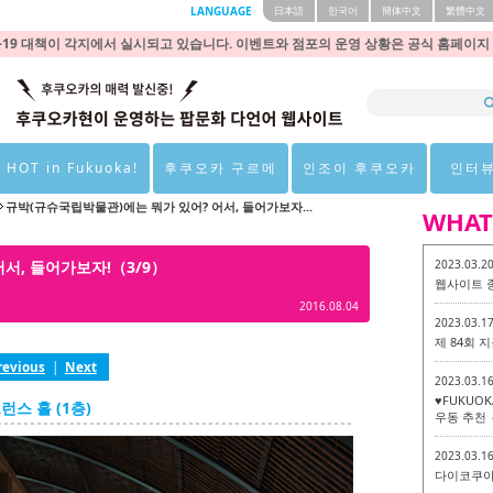
LANGUAGE
日本語
한국어
簡体中文
繁體中文
9 대책이 각지에서 실시되고 있습니다. 이벤트와 점포의 운영 상황은 공식 홈페이지
 HOT in Fukuoka!
후쿠오카 구르메
인조이 후쿠오카
인터
규박(규슈국립박물관)에는 뭐가 있어? 어서, 들어가보자...
WHAT
서, 들어가보자!（3/9）
2023.03.2
웹사이트 
2016.08.04
2023.03.1
제 84회
revious
|
Next
2023.03.1
♥FUKUO
스 홀 (1층)
우동 추천 
2023.03.1
다이코쿠야 