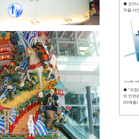
◆ 오카사
직필 사인
◆ "극
의 인연편
(비매품)