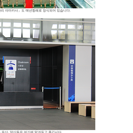
자리 야마카사」도 매년항례로 장식되어 있습니다.
 우산, 양산등은 여기에 맡겨두고 즐깁시다.