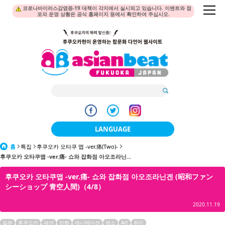
코로나바이러스감염증-19 대책이 각지에서 실시되고 있습니다. 이벤트와 점
포의 운영 상황은 공식 홈페이지 등에서 확인하여 주십시오.
LANGUAGE
홈
특집
후쿠오카 오타쿠 맵 -ver.痛(Two)-
日本語
후쿠오카 오타쿠맵 -ver.痛- 쇼와 잡화점 아오조라닌...
한국어
후쿠오카 오타쿠맵 -ver.痛- 쇼와 잡화점 아오조라닌겐 (昭和ファン
シーショップ 青空人間)（4/8）
簡体中文
2020.11.19
繁體中文
일본
후쿠오카
패션
만화
애니메이션
명소
Art
취미