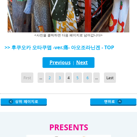
<사진을 클릭하면 다음 페이지로 넘어갑니다>
>> 후쿠오카 오타쿠맵 -ver.痛- 아오조라닌겐 - TOP
Previous
Next
|
First
...
2
3
4
5
6
...
Last
PRESENTS