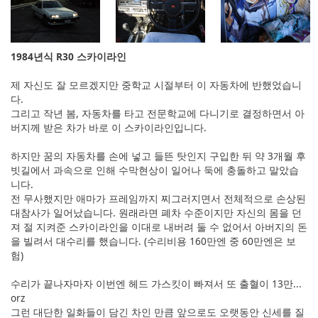
1984년식 R30 스카이라인
제 자신도 잘 모르겠지만 중학교 시절부터 이 자동차에 반했었습니
다.
그리고 작년 봄, 자동차를 타고 전문학교에 다니기로 결정하면서 아
버지께 받은 차가 바로 이 스카이라인입니다.
하지만 꿈의 자동차를 손에 넣고 들뜬 탓인지 구입한 뒤 약 3개월 후
빗길에서 과속으로 인해 수막현상이 일어나 둑에 충돌하고 말았습
니다.
전 무사했지만 애마가 프레임까지 찌그러지면서 전체적으로 손상된
대참사가 일어났습니다. 원래라면 폐차 수준이지만 자신의 몸을 던
져 절 지켜준 스카이라인을 이대로 내버려 둘 수 없어서 아버지의 돈
을 빌려서 대수리를 했습니다. (수리비용 160만엔 중 60만엔은 보
험)
수리가 끝나자마자 이번엔 헤드 가스킷이 빠져서 또 출혈이 13만...
orz
그런 대단한 일화들이 담긴 차인 만큼 앞으로도 오랫동안 신세를 질