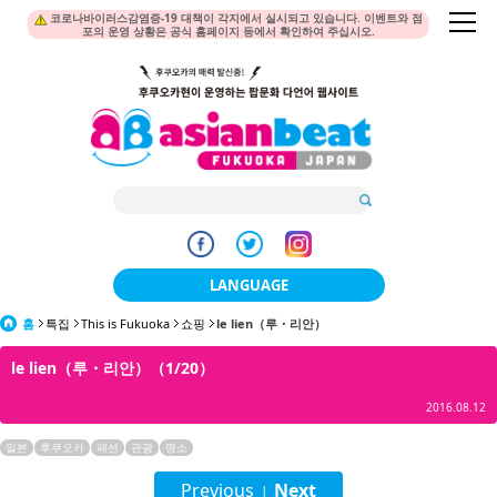
코로나바이러스감염증-19 대책이 각지에서 실시되고 있습니다. 이벤트와 점
포의 운영 상황은 공식 홈페이지 등에서 확인하여 주십시오.
LANGUAGE
홈
특집
This is Fukuoka
쇼핑
le lien（루・리안）
日本語
le lien（루・리안）（1/20）
한국어
2016.08.12
簡体中文
일본
후쿠오카
패션
관광
명소
繁體中文
Previous
Next
|