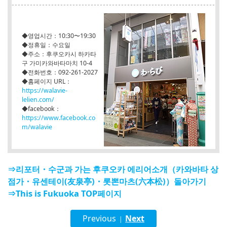
◆영업시간：10:30〜19:30
◆정휴일：수요일
◆주소：후쿠오카시 하카타
구 가미카와바타마치 10-4
◆전화번호：092-261-2027
◆홈페이지 URL：
https://walavie-
lelien.com/
◆facebook：
https://www.facebook.co
m/walavie
⇒리포터・수군과 가는 후쿠오카 에리어소개（카와바타 상
점가・유센테이(友泉亭)・롯뽄마츠(六本松)）돌아가기
⇒This is Fukuoka TOP페이지
Previous
Next
|