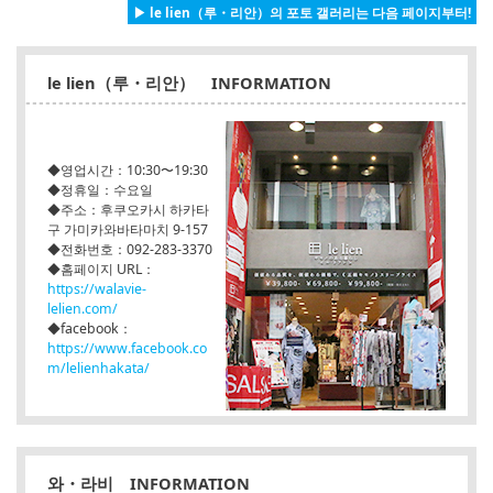
▶ le lien（루・리안）의 포토 갤러리는 다음 페이지부터!
le lien（루・리안） INFORMATION
◆영업시간：10:30〜19:30
◆정휴일：수요일
◆주소：후쿠오카시 하카타
구 가미카와바타마치 9-157
◆전화번호：092-283-3370
◆홈페이지 URL：
https://walavie-
lelien.com/
◆facebook：
https://www.facebook.co
m/lelienhakata/
와・라비 INFORMATION