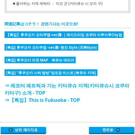
■ 좋아하는 지역 캐릭터 ： 지모 군 (키타큐슈 시 모지 구)
関連記事はコチラ！ 관련기사는 이곳으로!
【특집】후쿠오카 오타쿠맵-ver.痛-｜메이드리밍 코쿠라 아루아루City점
[특집] 후쿠오카 오타쿠맵 -ver.痛- 텐진 Style (天神Style)
[특집] 후쿠오카 라면 MAP 북큐슈 에리어
[특집] "후쿠오카 사케 탐방"양조장 리스트 [북큐슈 지역]
⇒ 레포터 패트릭과 가는 키타큐슈 지역(키타큐슈시 코쿠라
키타구) 소개 - TOP
⇒【특집】This is Fukuoka - TOP