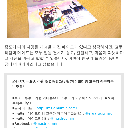
점포에 따라 다양한 개성을 가진 메이드가 있다고 생각하지만, 코쿠
라점의 메이드는 모두 말을 건네기 쉽고, 친절하고, 마음이 따뜻하다
고 자신을 가지고 말할 수 있습니다. 이번에 친구가 놀러온다면 이
곳에 데려가야겠다고 정했습니다!
めいどりーみん 小倉 あるあるCity店 (메이드리밍 코쿠라 아루아루
City점)
■주소：후쿠오카현 키타큐슈시 코쿠라키타구 아사노 2초메 14-5 아
루아루City 1F
■공식 사이트：
http://maidreamin.com/
■Twitter (메이드리밍 코쿠라 아루아루City店) ：
@aruarucity_md
■Twitter (메이드리밍) ：
@maidreamin
■Facebook：
@maidreamin