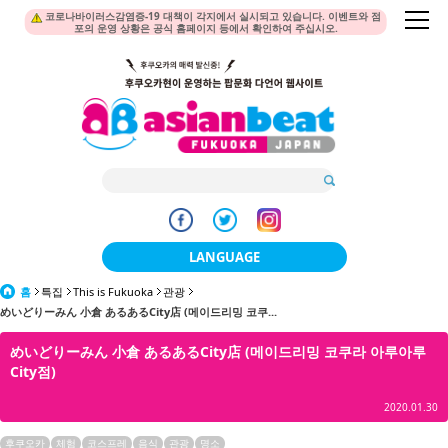
코로나바이러스감염증-19 대책이 각지에서 실시되고 있습니다. 이벤트와 점
포의 운영 상황은 공식 홈페이지 등에서 확인하여 주십시오.
LANGUAGE
홈
특집
This is Fukuoka
관광
日本語
めいどりーみん 小倉 あるあるCity店 (메이드리밍 코쿠...
한국어
めいどりーみん 小倉 あるあるCity店 (메이드리밍 코쿠라 아루아루
City점)
簡体中文
2020.01.30
繁體中文
후쿠오카
체험
코스프레
음식
관광
명소