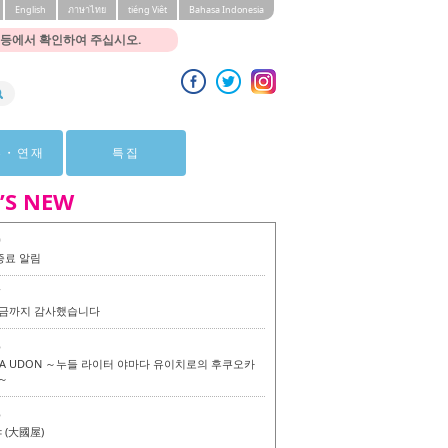
English
ภาษาไทย
tiéng Viêt
Bahasa Indonesia
 등에서 확인하여 주십시오.
뷰・연재
특집
’S NEW
0
종료 알림
7
 지금까지 감사했습니다
6
KA UDON ～누들 라이터 야마다 유이치로의 후쿠오카
～
6
(大國屋)