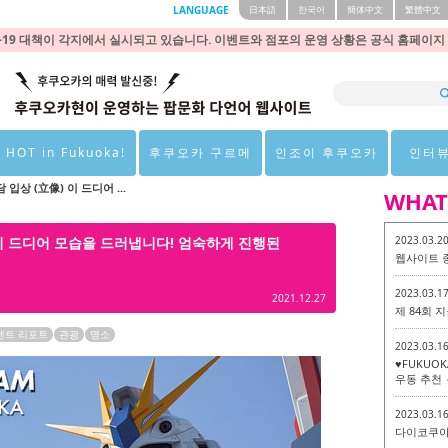
LANGUAGE
日本語
한국어
簡体中文
繁體中文
9 대책이 각지에서 실시되고 있습니다. 이벤트와 점포의 운영 상황은 공식 홈페이지
 HOT in Fukuoka!
후쿠오카 구르메
인조이 후쿠오카
인터
입상 (立像) 이 드디어 ...
WHAT
 이 드디어 모습을 드러냅니다! 엄숙하게 진행된
2023.03.2
웹사이트 
2023.03.1
2021.12.27
제 84회
벤트 리포트
관광
명소
2023.03.1
♥FUKUO
우동 추천 
2023.03.1
다이코쿠야 