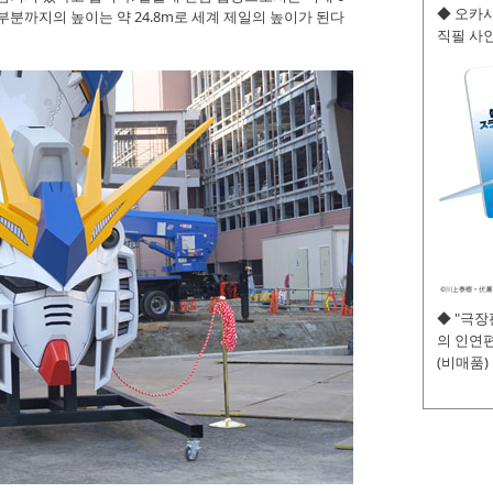
◆ 오카사
최고 부분까지의 높이는 약 24.8m로 세계 제일의 높이가 된다
직필 사인
◆ "극
의 인연편
(비매품)