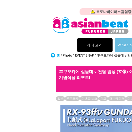
코로나바이러스감염증-1
카테고리
What's
홈
Photo
EVENT SNAP
후쿠오카에 실물대 v 건담 
후쿠오카에 실물대 v 건담 입상 (立像)
기념식을 리포트!
일본
후쿠오카
이벤트 뉴스
만화
애니메이션
이