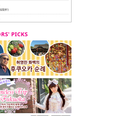
6
福龍軒)
6
멘 월드 - Presented by 누들 라이터 야마다 유이치로
RS' PICKS
7
테리언 메뉴 시식 투어 in 후쿠오카시
7
라즈 하카타 본점 / 磯ぎよからず 博多本店 - 비건・베
뉴 시식투어 in 후쿠오카시 -
2
stand 다이묘점 -비건・베지테리언 메뉴 시식투어 in 후쿠오
8
오리오본사 우동점 / 東筑軒 折尾本社うどん店