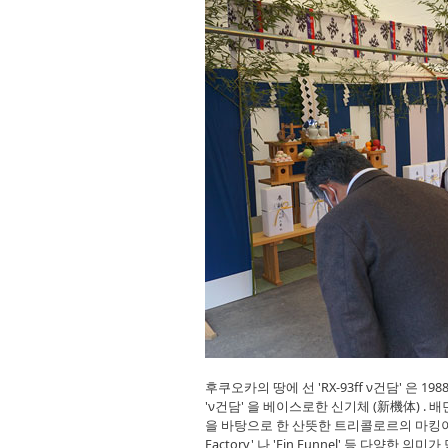
후쿠오카의 땅에 선 'RX-93ff ν건담' 은 
'ν건담' 을 베이스로한 신기체 (新機体) . 
을 바탕으로 한 산뜻한 트리콜로르의 마킹이 특징
Factory' 나 'Fin Funnel' 등 다양