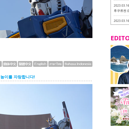
2023.03.1
후쿠류켄 (
2023.03.1
후쿠오카 라
-
EDITO
2023.03.0
비건・베지
2023.03.0
이소기요카
지테리언 메
2023.03.0
 높이를 자랑합니다!
little 
카시
2023.02.2
토치쿠켄 