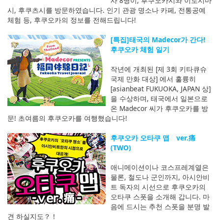
사 8명이, 후쿠오카시와 이토시마
시, 후쿠츠시를 방문하였습니다. 인기 관광 명소나 카페, 전통공예
체험 등, 후쿠오카의 정보를 전해드립니다!
[특집]태국의 Madecor가 간다!
후쿠오카 체험 일기
작년에 개최된 [제 3회 키타큐슈
국제 만화 대상] 에서 훌륭히
[asianbeat FUKUOKA, JAPAN 상]
을 수상하며, 태국에서 일본으로
온 Madecor 씨가 후쿠오카를 방
문! 초여름의 후쿠오카를 여행했습니다!
후쿠오카 오타쿠 맵 ver.痛
(TWO)
애니메이션이나 코스프레계열은
물론, 철도나 군인까지, 아시안비
트 독자의 시선으로 후쿠오카의
오타쿠 스폿을 소개해 갑니다. 마
음에 드시는 추천 스폿을 분명 발
견 하실지도？！