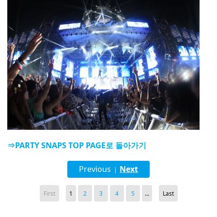
⇒PARTY SNAPS TOP PAGE로 돌아가기
Previous
Next
|
First
1
2
3
4
5
...
Last