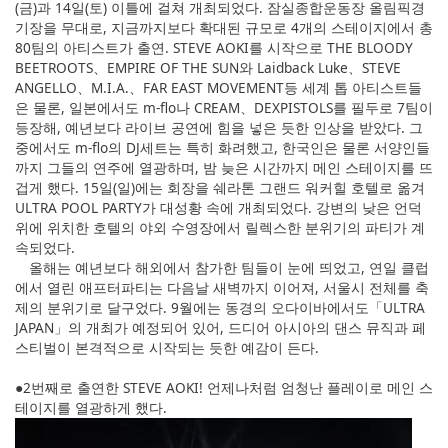
(금)과 14일(토) 이틀에 걸쳐 개최되었다. 잠실종합운동장 올림픽경
기장을 무대로, 지금까지보다 확대된 규모로 4개의 스테이지에서 총
80팀의 아티스트가 출연. STEVE AOKI를 시작으로 THE BLOODY
BEETROOTS、EMPIRE OF THE SUN와 Laidback Luke、STEVE
ANGELLO、M.I.A.、FAR EAST MOVEMENT등 세계 톱 아티스트들
은 물론, 일본에서도 m-flo나 CREAM、DEXPISTOLS를 필두로 7팀이
등장해, 예년보다 라이브 공연에 힘을 넣은 듯한 인상을 받았다. 그
중에서도 m-flo의 DJ세트는 특히 화려했고, 한국인은 물론 서양인들
까지 그들의 연주에 열광하며, 밤 늦은 시간까지 메인 스테이지를 뜨
겁게 했다. 15일(일)에는 회장을 쉐라톤 그랜드 워커힐 호텔로 옮겨
ULTRA POOL PARTY가 대성황 속에 개최되었다. 강변의 낮은 언덕
위에 위치한 호텔의 야외 수영장에서 릴렉스한 분위기의 파티가 계
속되었다.
올해는 예년보다 해외에서 참가한 팀들이 눈에 띄었고, 연일 클럽
에서 열린 애프터파티는 다음날 새벽까지 이어져, 서울시 전체를 축
제의 분위기로 달구었다. 9월에는 동경의 오다이바에서도「ULTRA
JAPAN」의 개최가 예정되어 있어, 드디어 아시아의 댄스 뮤직과 페
스티벌이 본격적으로 시작되는 듯한 예감이 든다.
●2번째로 출연한 STEVE AOKI! 언제나처럼 엄청난 플레이로 메인 스
테이지를 열광하게 했다.