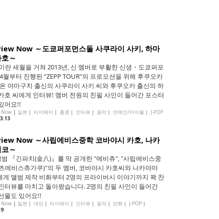
rview Now ～도쿄퍼포먼스돌 사쿠라이 사키, 하마
카호～
년이란 세월을 거쳐 2013년, 신 멤버로 부활한 신생・도쿄퍼포
 4월부터 진행된 “ZEPP TOUR”의 프로모션을 위해 후쿠오카
 온 야마구치 출신의 사쿠라이 사키 씨와 후쿠오카 출신의 하
카호 씨에게 인터뷰! 멤버 전원의 친필 사인이 들어간 포스터
있어요!!
w Now
|
일본
｜
타이베이
｜
홍콩
｜
인터뷰
｜
음악
｜
연예인/아이돌
｜
J-POP
3.13
rview Now ～사립에비스중학 코바야시 카호, 나카
리코～
앨범 『긴파치(金八)』를 막 공개한 "에비츄", "사립에비스중
츠에비스츄가쿠)"의 두 멤버, 코바야시 카호씨와 나카야마
게 앨범 제작 비화부터 2명의 프라이버시 이야기까지 꽉 찬
인터뷰를 마치고 돌아왔습니다. 2명의 친필 사인이 들어간
선물도 있어요!!
w Now
|
일본
｜
대만
｜
타이베이
｜
인터뷰
｜
음악
｜
만화
｜
J-POP
｜
19