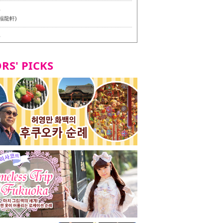
6
福龍軒)
6
멘 월드 - Presented by 누들 라이터 야마다 유이치로
RS' PICKS
7
테리언 메뉴 시식 투어 in 후쿠오카시
7
라즈 하카타 본점 / 磯ぎよからず 博多本店 - 비건・베
뉴 시식투어 in 후쿠오카시 -
2
stand 다이묘점 -비건・베지테리언 메뉴 시식투어 in 후쿠오
8
오리오본사 우동점 / 東筑軒 折尾本社うどん店