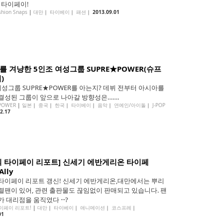
, 타이페이!
shion Snaps
|
대만
｜
타이베이
｜
패션
｜
2013.09.01
를 겨냥한 5인조 여성그룹 SUPRE★POWER(슈프
)
여성그룹 SUPRE★POWER를 아는지? 데뷔 전부터 아시아를
결성된 그룹이 앞으로 나아갈 방향성은…….
POWER
|
일본
｜
중국
｜
한국
｜
타이베이
｜
음악
｜
연예인/아이돌
｜
J-POP
2.17
의 타이페이 리포트] 신세기 에반게리온 타이페
Ally
타이페이 리포트 갱신! 신세기 에반게리온,대만에서는 뿌리
렬팬이 있어, 관련 출판물도 끊임없이 판매되고 있습니다. 팬
 대리점을 움직였다 ···?
이페이 리포트!
|
대만
｜
타이베이
｜
애니메이션
｜
코스프레
｜
01