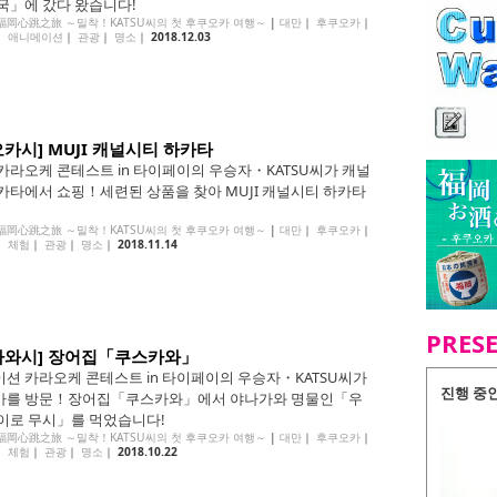
국」에 갔다 왔습니다!
的福岡心跳之旅 ～밀착！KATSU씨의 첫 후쿠오카 여행～
|
대만
｜
후쿠오카
｜
｜
애니메이션
｜
관광
｜
명소
｜
2018.12.03
카시] MUJI 캐널시티 하카타
카라오케 콘테스트 in 타이페이의 우승자・KATSU씨가 캐널
카타에서 쇼핑！세련된 상품을 찾아 MUJI 캐널시티 하카타
的福岡心跳之旅 ～밀착！KATSU씨의 첫 후쿠오카 여행～
|
대만
｜
후쿠오카
｜
｜
체험
｜
관광
｜
명소
｜
2018.11.14
PRES
가와시] 장어집「쿠스카와」
션 카라오케 콘테스트 in 타이페이의 우승자・KATSU씨가
진행 중
카를 방문！장어집「쿠스카와」에서 야나가와 명물인「우
이로 무시」를 먹었습니다!
的福岡心跳之旅 ～밀착！KATSU씨의 첫 후쿠오카 여행～
|
대만
｜
후쿠오카
｜
｜
체험
｜
관광
｜
명소
｜
2018.10.22