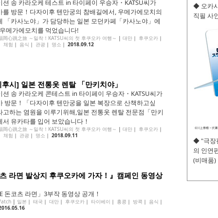
션 송 카라오케 테스트 in 타이페이 우승자・KATSU씨가
◆ 오카사
를 방문！다자이후 텐만궁의 참배길에서, 우메가에모치의
직필 사인
게 「카사노야」가 담당하는 일본 모던카페「카사노야」에
 우메가에모치를 먹었습니다!
的福岡心跳之旅 ～밀착！KATSU씨의 첫 후쿠오카 여행～
|
대만
｜
후쿠오카
｜
｜
체험
｜
음식
｜
관광
｜
명소
｜
2018.09.12
이후시] 일본 전통옷 렌탈 「만키치야」
션 송 카라오케 콘테스트 in 타이페이 우승자・KATSU씨가
 방문！「다자이후 텐만궁을 일본 복장으로 산책하고싶
고하는 염원을 이루기위해,일본 전통옷 렌탈 전문점「만키
서 유카타를 입어 보았습니다！
的福岡心跳之旅 ～밀착！KATSU씨의 첫 후쿠오카 여행～
|
대만
｜
후쿠오카
｜
｜
체험
｜
관광
｜
명소
｜
2018.09.11
◆ "극
의 인연편
(비매품)
츠 라면 발상지 후쿠오카에 가자！』캠페인 동영상
OVE 돈코츠 라면」3부작 동영상 공개！
Watch
|
일본
｜
태국
｜
대만
｜
후쿠오카
｜
타이베이
｜
홍콩
｜
방콕
｜
음식
｜
2016.05.16