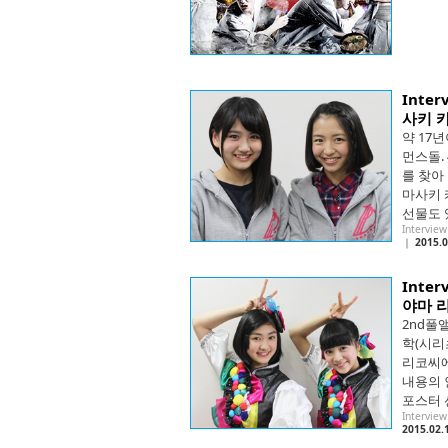
Inte
사키 
약 17
먼스돌.
를 찾아
마사키 
선물도 
Intervie
｜
2015.0
Inte
야마 
2nd풀
학(시리
리코씨에
내용의 
포스터 
Intervie
2015.02.