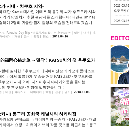
오카 시내・치쿠호 지역-
2023.03.1
후쿠류켄 (
년의 대만 Kawaii 대사인 이매 씨와 류귀화 씨가 후쿠오카 시와
지역의 당일치기 추천 관광지를 소개합니다! 대만판 [mina]
2023.03.1
겸하여 2명의 귀중한 잡지 촬영의 모습을 전해드리겠습니
후쿠오카 라
-
 대사의 Fukuoka Day Trip ~당일치기로 즐기는 후쿠오카~
|
일본
｜
대만
｜
후
EDITO
타이베이
｜
패션
｜
음식
｜
관광
｜
명소
｜
2019.04.16
2023.03.0
비건・베지
2023.03.0
SU的福岡心跳之旅 ～밀착！KATSU씨의 첫 후쿠오카
이소기요카
지테리언 메
년 2월에 실시한「후쿠오카 애니메이션송 카라오케 콘테스트
2023.03.0
이페이」에서 훌륭하게 우승을 거둔 KATSU씨가 후쿠오카를
little 
쿠오카 시내 외에, 다자이후나 야나가와등을 돌아본
카시
U씨의 첫 후쿠오카 여행에 밀착했습니다！
본
｜
대만
｜
후쿠오카
｜
타이베이
｜
체험
｜
관광
｜
명소
｜
2018.12.03
2023.02.2
토치쿠켄 
오카시] 동구리 공화국 캐널시티 하카타점
카라오케 콘테스트 in 타이페이의 우승자・KATSU씨가 캐널
카타에서 쇼핑！치유의 지브리 작품 굿즈를 취급하는「동구