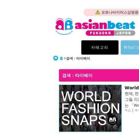
코로나바이러스감염증-1
카테고리
What's
홈
검색：타이베이
검색：타이베이
World
현재, 
그들 각
는 「Wor
특집
|
후