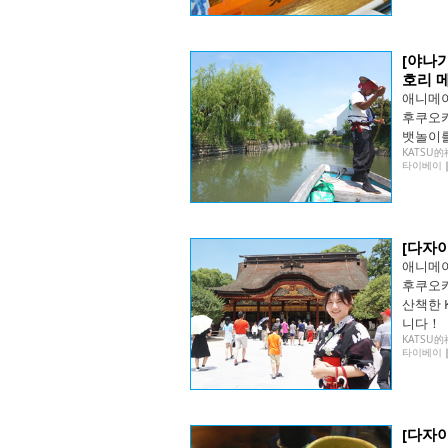
[야나
호리 
애니메이
후쿠오카
뱃놀이를
KATSU
타이베이
[다자
애니메이
후쿠오카
산책한 
니다！
KATSU
타이베이
[다자