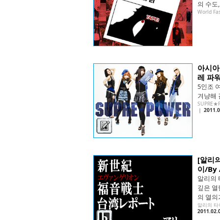
의 수도
World Fa
아시아
레 파워
5인조 
겨냥해 
SUPRE★
｜
2011.0
[알리
이/By 
알리의 
깊은 열
의 열의가
알리의 타
2011.02.