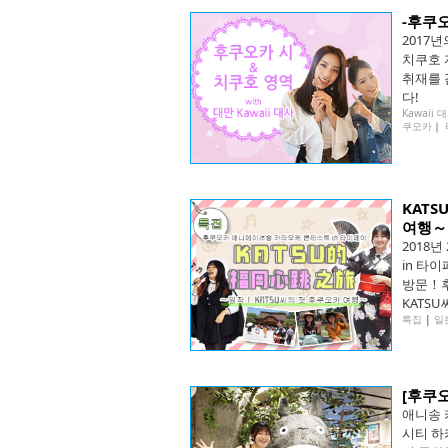
-후쿠
2017
치쿠호 
취재를 
다!
Kawaii
쿠오카
｜
KAT
여행～
2018
in 타
방문！후
KATS
특집
|
일
[후쿠
애니송 
시티 하