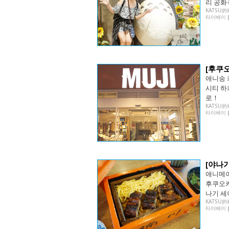
리 공화
KATSU
타이베이
[후쿠오
애니송 
시티 하
로！
KATSU
타이베이
[야나
애니메이
후쿠오
나기 세
KATSU
타이베이