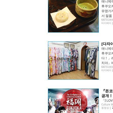
애니메이
후쿠오카
유명가
서 절품
KATSU
타이베이
[다자
애니메이
후쿠오카
다！」라
치야」에
KATSU
타이베이
『돈코
공개！
「I L
Culture 
동영상
｜