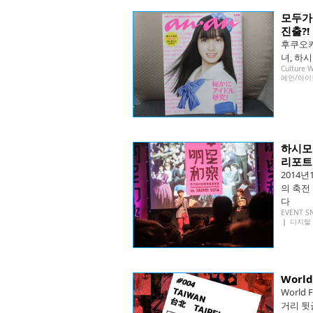
모두가
진출?!
후쿠오카
녀, 하
Culture 
예인/아이
하시모토
리포트
2014
의 축전 
다
EVENT S
｜
디지털
World
World
거리 뒷