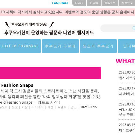
LANGUAGE
日本語
한국어
簡体中文
繁體中文
9 대책이 각지에서 실시되고 있습니다. 이벤트와 점포의 운영 상황은 공식 홈페이지
 HOT in Fukuoka!
후쿠오카 구르메
인조이 후쿠오카
인터
WHAT
2023.03.2
웹사이트 
 Fashion Snaps
2023.03.1
전 세계 각 도시 젊은이들의 스트리트 패션 스냅 사진을 통해,
제 84회
자의 생각과 패션을 통한 “나의 정체성과 취향”을 엿볼 수 있
ld Fashion Snaps」 리포트 시작 !
2023.03.1
쿠오카
｜
도쿄
｜
서울
｜
타이베이
｜
패션
｜
트렌드
｜
명소
｜
2021.02.15
♥FUKUO
우동 추천 
2023.03.1
다이코쿠야 