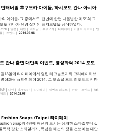
 반해버릴 후쿠오카 아이돌, 하시모토 칸나 아시아
의 아이돌. 그 중에서도 '천년에 한번 나올법한 미모'의 그
시모토 칸나가 유명 잡지의 표지모델을 장식하였다.
Watch
|
일본
｜
대만
｜
베트남
｜
후쿠오카
｜
타이베이
｜
이벤트 리포트
｜
연
돌
｜
트렌드
｜
2014.02.08
 칸나 출연 대만의 이벤트, 명성화락 2014 포토
년1월18일에 타이페이에서 열린 테크놀로지와 크리에이티브
'명성화락 in 타이페이 2014'. 그 모습을 포토 리포토로 전한
NAP
|
대만
｜
후쿠오카
｜
타이베이
｜
이벤트 리포트
｜
관광
｜
트렌드
｜
Art
 제품
｜
2014.02.08
 Fashion Snaps /Taipei 타이페이
 Fashion Snap의 4번째 패션의 도시는 상쾌한 스타일부터 길
골목색 강한 스타일까지, 폭넓은 패션의 장을 선보이는 대만