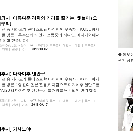
가와시] 아름다운 경치와 거리를 즐기는, 뱃놀이 (오
메구리)
션 송 카라오케 콘테스트 in 타이페이 우승자・KATSU씨가
를 방문！후쿠오카의 인기 스폿중에 하나인, 야나가와에서
 체험 했습니다!
的福岡心跳之旅 ～밀착！KATSU씨의 첫 후쿠오카 여행～
|
대만
｜
후쿠오카
｜
｜
체험
｜
관광
｜
명소
｜
2018.10.02
◆ 아오
색지 당첨
이후시] 다자이후 텐만구
션 송 카라오케 콘테스트 in 타이페이 우승자・KATSU씨가
를 방문！염원의 일본 전통옷 차림으로 다자이후 텐만구를
KATSU씨.다자이후 텐만구의 볼거리를 남김없이 만끽 했습
的福岡心跳之旅 ～밀착！KATSU씨의 첫 후쿠오카 여행～
|
대만
｜
후쿠오카
｜
｜
체험
｜
관광
｜
명소
｜
2018.09.17
이후시] 카사노야