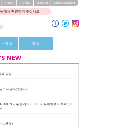
English
ภาษาไทย
tiéng Viêt
Bahasa Indonesia
 등에서 확인하여 주십시오.
뷰・연재
특집
’S NEW
0
종료 알림
7
 지금까지 감사했습니다
6
KA UDON ～누들 라이터 야마다 유이치로의 후쿠오카
～
6
(大國屋)