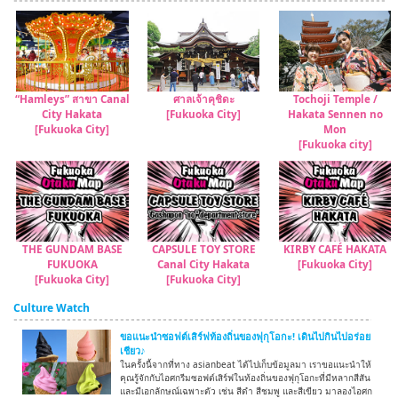
“Hamleys” สาขา Canal
ศาลเจ้าคุชิดะ
Tochoji Temple /
City Hakata
[Fukuoka City]
Hakata Sennen no
[Fukuoka City]
Mon
[Fukuoka city]
THE GUNDAM BASE
CAPSULE TOY STORE
KIRBY CAFÉ HAKATA
FUKUOKA
Canal City Hakata
[Fukuoka City]
[Fukuoka City]
[Fukuoka City]
Culture Watch
ขอแนะนำซอฟต์เสิร์ฟท้องถิ่นของฟุกุโอกะ! เดินไปกินไปอร่อย
เชียว♪
ในครั้งนี้จากที่ทาง asianbeat ได้ไปเก็บข้อมูลมา เราขอแนะนำให้
คุณรู้จักกับไอศกรีมซอฟต์เสิร์ฟในท้องถิ่นของฟุกุโอกะที่มีหลากสีสัน
และมีเอกลักษณ์เฉพาะตัว เช่น สีดำ สีชมพู และสีเขียว มาลองไอศก