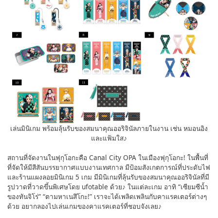
เล่นมินิเกม พร้อมลุ้นรับของสมนาคุณออริจินัลภายในงาน เช่น หมอนอิง
และแฟ้มใส♪
สถานที่จัดงานในฟุกุโอกะคือ Canal City OPA ในเมืองฟุกุโอกะ! ในพื้นที่
ที่จัดให้มีสีสันบรรยากาศแบบงานเทศกาล มีป้อมสังเกตการณ์ที่ประดับไฟ
และร้านแผงลอยมินิเกม 5 เกม มีมินิเกมที่ลุ้นรับของสมนาคุณออริจินัลที่มี
รูปวาดที่วาดขึ้นพิเศษโดย ufotable ด้วย♪ ในแต่ละเกม อาทิ “เซียมซีน้ำ
ของทันจิโร่” “ตามหาเนสึโกะ!” เราจะได้เพลิดเพลินกับคาแรคเตอร์ต่างๆ
ด้วย อยากลองไปเล่นเกมของคาแรคเตอร์ที่ชอบจังเลย♪