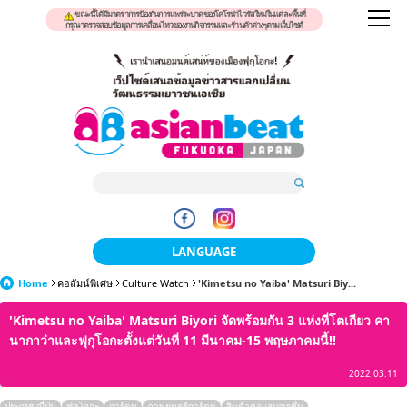
ขณะนี้ได้มีมาตราการป้องกันการแพร่ระบาดของโคโรน่าไวรัสใหม่ในแต่ละพื้นที่
กรุณาตรวจสอบข้อมูลการเคลื่อนไหวของงานกิจกรรมและร้านค้าต่างๆตามเว็บไซต์
LANGUAGE
Home
คอลัมน์พิเศษ
Culture Watch
日本語
'Kimetsu no Yaiba' Matsuri Biy...
'Kimetsu no Yaiba' Matsuri Biyori จัดพร้อมกัน 3 แห่งที่โตเกียว คา
한국어
นากาว่าและฟุกุโอกะตั้งแต่วันที่ 11 มีนาคม-15 พฤษภาคมนี้!!
簡体中文
2022.03.11
繁體中文
ประเทศ ญี่ปุ่น
ฟุคุโอกะ
การ์ตูน
ภาพยนตร์การ์ตูน
สินค้าคอแลบอเรชั่น