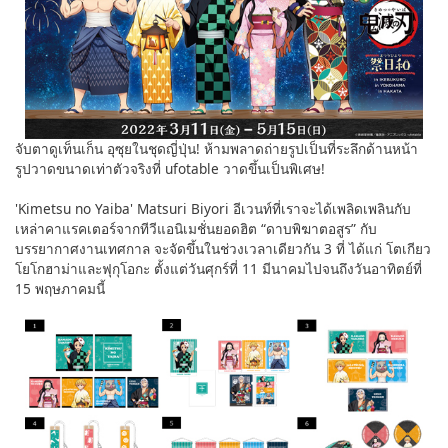
จับตาดูเท็นเก็น อุซุยในชุดญี่ปุ่น! ห้ามพลาดถ่ายรูปเป็นที่ระลึกด้านหน้า
รูปวาดขนาดเท่าตัวจริงที่ ufotable วาดขึ้นเป็นพิเศษ!
'Kimetsu no Yaiba' Matsuri Biyori อีเวนท์ที่เราจะได้เพลิดเพลินกับ
เหล่าคาแรคเตอร์จากทีวีแอนิเมชั่นยอดฮิต “ดาบพิฆาตอสูร” กับ
บรรยากาศงานเทศกาล จะจัดขึ้นในช่วงเวลาเดียวกัน 3 ที่ ได้แก่ โตเกียว
โยโกฮาม่าและฟุกุโอกะ ตั้งแต่วันศุกร์ที่ 11 มีนาคมไปจนถึงวันอาทิตย์ที่
15 พฤษภาคมนี้