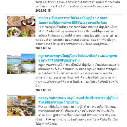
รีมซอฟต์เสิร์ฟที่มีความแตกต่างจากไอศกรีมทั่วไปกันค่ะ! รับรองว่ามัน
จะเป็นความทรงจำหนึ่งในการเดินทางของคุณเชียวเลยหล่ะค่ะ♪
2023.03.15
ขนมชา 4 ชิ้นที่คัดสรรมาให้ลิ้มลองในฟุกุโอกะ! สัมผัส
วัฒนธรรมญี่ปุ่นผ่านมัทฉะที่มีสีสันและรสขมเล็กน้อย♪
"ชา" ของญี่ปุ่นเป็นที่นิยมอย่างมากในต่างประเทศ ที่ฟุกุโอกะเป็นที่
รู้จักไปทั่วประเทศในฐานะแหล่งผลิตชา มีสถานที่ที่คุณสามารถ
เพลิดเพลินกับขนมหวานที่ทำจากชาแสนอร่อยอยู่มากมาย อย่างยา
เมะมัทฉะ! มาลองสัมผัสวัฒนธรรมญี่ปุ่นผ่าน "ขนมชา" ที่น่าดึงดูด
ด้วยสีเขียวสดใสและรสชาติที่มีความขมเล็กน้อยกันดูไหมล่ะ?
2023.03.14
ฤดูกาลของซากุระในฟุกุโอกะใกล้จะมาถึงแล้ว แนะนำจุดชม
ซากุระที่มีทิวทัศน์สีชมพูสวยงาม!
ฤดูกาลของซากุระใกล้จะมาถึงแล้ว! ที่ฟุกุโอกะ ตั้งแต่ประมาณปลาย
เดือนมีนาคมถึงต้นเดือนเมษายน ดอกซากุระที่ย้อมด้วยสีชมพูอ่อน
จะอวดโฉมให้เห็นอย่างสวยงามในหลายๆแห่ง ดอกซากุระใน
ปราสาทเก่าแก่ ดอกซากุระในศาลเจ้าที่รายล้อมไปด้วยบรรยากาศ
ต่างๆ แนวต้นซากุระที่เรียงรายในเมือง... ออกไปชมทิวทัศน์สีชมพูกัน
มั้ย?
2023.03.13
Happy Valentine's Day♡ แนะนำช็อคโกแลตจากฟุกุโอกะ
ที่ไม่เหมือนใครและถ่ายรูปสวย♪
ที่ประเทศญี่ปุ่นนั้น การแสดงความรู้สึกด้วยการมอบช็อคโกแลตแก่
คนที่คุณรักหรือห่วงใยเป็นประจำทุกวันในวันวาเลนไทน์ ถือเป็น
ธรรมเนียมปฏิบัติทั่วไป เนื่องในโอกาสที่ ❤Valentine's Day ใกล้
เข้ามาแล้ว❤ ขอแนะนำขนมช็อคโกแลตจากฟุกุโอกะที่ไม่เหมือนใคร
ให้ทุกท่านรู้จักกัน!