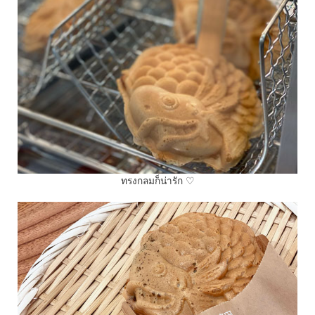
ทรงกลมก็น่ารัก ♡