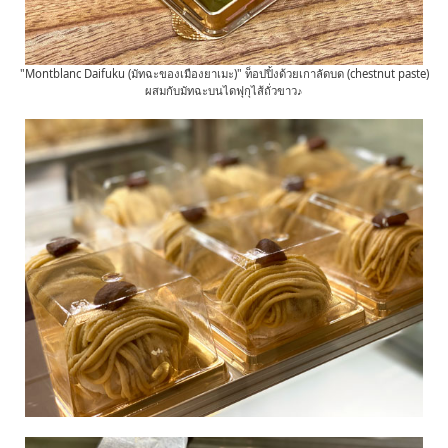
"Montblanc Daifuku (มัทฉะของเมืองยาเมะ)" ท็อปปิ้งด้วยเกาลัดบด (chestnut paste)
ผสมกับมัทฉะบนไดฟุกุไส้ถั่วขาว♪