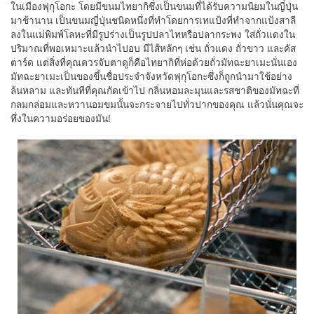
ในเมืองฟุกุโอกะ โดยมีขนมไทยากิซึ่งเป็นขนมที่ได้รับความนิยมในญี่ปุ่น
มาช้านาน เป็นขนมญี่ปุ่นชนิดหนึ่งที่ทำโดยการเทแป้งที่ทำจากแป้งสาลี
ลงในแม่พิมพ์โลหะที่มีรูปร่างเป็นรูปปลาไทหรือปลากระพง ใส่ถั่วแดงใน
ปริมาณที่พอเหมาะแล้วนำไปอบ มีไส้หลักๆ เช่น ถั่วแดง ถั่วขาว และคัส
ตาร์ด แต่สิ่งที่คุณควรจับตาดูก็คือไทยากิที่ห่อด้วยถั่วมัทฉะยาเมะนั่นเอง
มัทฉะยาเมะเป็นของขึ้นชื่อประจำจังหวัดฟุกุโอกะซึ่งก็ถูกนำมาใช้อย่าง
ล้นหลาม และทันทีที่คุณกัดเข้าไป กลิ่นหอมละมุนและรสชาติของมัทฉะที่
กลมกล่อมและหวานอมขมนั้นจะกระจายไปทั่วปากของคุณ แล้วนั่นคุณจะ
ทึ่งในความอร่อยของมัน!