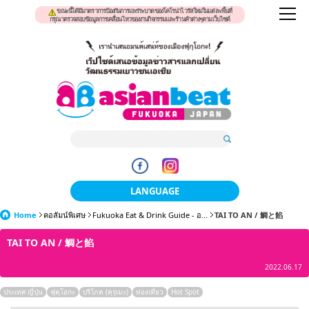
ขณะนี้ได้มีมาตราการป้องกันการแพร่ระบาดของโคโรน่าไวรัสใหม่ในแต่ละพื้นที่
กรุณาตรวจสอบข้อมูลการเคลื่อนไหวของงานกิจกรรมและร้านค้าต่างๆตามเว็บไซต์
LANGUAGE
Home
คอลัมน์พิเศษ
Fukuoka Eat & Drink Guide - อ...
日本語
TAI TO AN / 鯛と餡
TAI TO AN / 鯛と餡
한국어
2022.06.17
簡体中文
ประเทศ ญี่ปุ่น
ฟุคุโอกะ
บริโภค (คุรุเมะ)
ท่องเที่ยว
Hot Spot
繁體中文