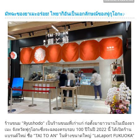
มัทฉะของยาเมะอร่อย! ไทยากิอันเป็นเอกลักษณ์ของฟุกุโอกะ♪
ร้านขนม "Ryushodo" เป็นร้านขนมที่เก่าแก่ ก่อตั้งมายาวนานในเมืองยา
เมะ จังหวัดฟุกุโอกะซึ่งจะฉลองครบรอบ 100 ปีในปี 2022 นี้ ได้เปิดร้าน
แบรนด์ใหม่ ชื่อ "TAI TO AN" ในห้างขนาดใหญ่ "LaLaport FUKUOKA"