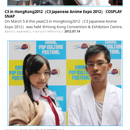
C3 in HongKong2012（C3 Japanese Anime Expo 2012） COSPLAY
SNAP
On March 5-8 this year,C3 in HongKong2012（C3 Japanese Anime
Expo 2012）was held ＠Hong Kong Convention & Exhibition Centre.
ฮ่องกง
｜
คอสเพลย์
｜
รายงาน/ภาพกิจกรรม
｜
2012.07.14