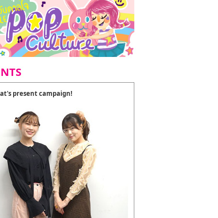
ENTS
at's present campaign!