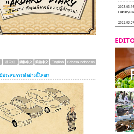
2023.03.1
Fukuryuk
2023.03.0
Isogiyokar
ในเมืองฟุก
EDITO
2023.03.0
ทัวร์ชิมเมน
2023.03.0
little stan
กะ -
ยมีประสบการณ์อย่างนี้ไหม!?
2023.02.2
Tochiku
2023.02.2
Maruyos