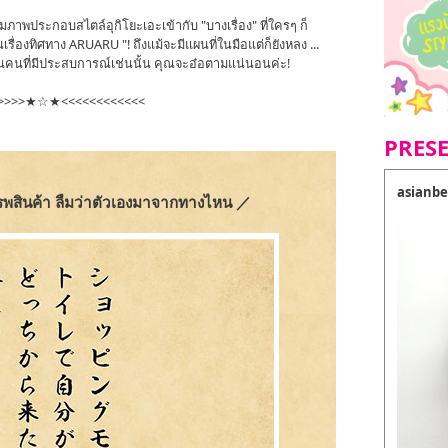
พประกอบสไตล์อุกิโยะเอะเข้ากับ "บางเรื่อง" ที่ใครๆ ก็
ในเรื่องทิศทาง ARUARU "! ถึงแม้จะมีแผนที่ในมือแต่ก็ยังหลง ...
เป็นคนที่มีประสบการณ์เช่นนั้น คุณจะอ๋อตามแน่นอนค่ะ!
>>>>>★☆★<<<<<<<<<<<<
PRES
asianbe
รรพสินค้า ลืมว่าตัวเองมาจากทางไหน ／