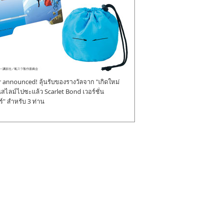
announced! ลุ้นรับของรางวัลจาก "เกิดใหม่
ป็นสไลม์ไปซะแล้ว Scarlet Bond เวอร์ชั่น
" สำหรับ 3 ท่าน