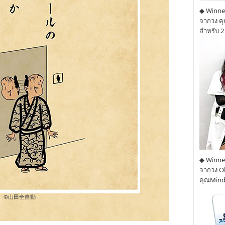
◆ Winner
จากวง ค
สำหรับ 2
◆ Winner
จากวง O
คุณMind
©︎山田全自動