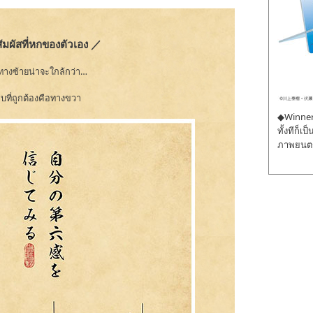
สัมผัสที่หกของตัวเอง ／
ปทางซ้ายน่าจะใกล้กว่า…
ที่ถูกต้องคือทางขวา
◆Winner 
ทั้งทีก็เ
ภาพยนตร์