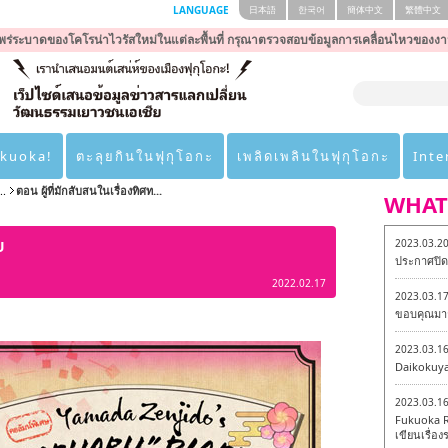
LANGUAGE
日本語
한국어
簡体中文
繁體中文
ร่ระบาดของโคโรน่าไวรัสใหม่ในแต่ละพื้นที่ กรุณาตรวจสอบข้อมูลการเคลื่อนไหวของงา
ukuoka!
ตะลุยกินในฟุกุโอกะ
เพลิดเพลินในฟุกุโอกะ
Inte
..
ตอน ผู้ที่มักสับสนในเรื่องทิศท...
WHAT
2023.03.2
U
ประกาศปิดเ
2022.02.17
2023.03.1
ขอบคุณมาก
2023.03.1
Daikokuy
2023.03.1
Fukuoka R
เขียนเรื่องร