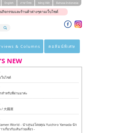
English
ภาษาไทย
tiéng Viêt
Bahasa Indonesia
นกิจกรรมและร้านค้าต่างๆตามเว็บไซต์
rviews & Columns
คอลัมน์พิเศษ
’S NEW
0
ว็บไซต์
7
สำหรับที่ผ่านมาค่ะ
6
a / 大國屋
6
amen World - นำเสนอโดยคุณ Yuichiro Yamada นัก
าวเกี่ยวกับเส้นก๋วยเตี๋ยว -