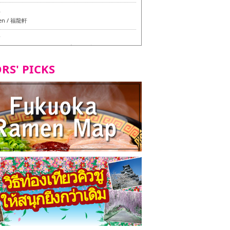
6
en / 福龍軒
7
azu สาขาหลักฮากาตะ - ทัวร์ชิมเมนูวีแกนและมังสวิรัติ
ุโอกะ -
RS' PICKS
7
ูวีแกนและมังสวิรัติในเมืองฟุกุโอกะ
2
d Daimyo - ทัวร์ชิมเมนูวีแกนและมังสวิรัติในเมืองฟุกุโอ
8
ken Orio Honsha Udon-ten / 東筑軒 折尾本社うどん店
7
hi Shokudo / 丸好食堂