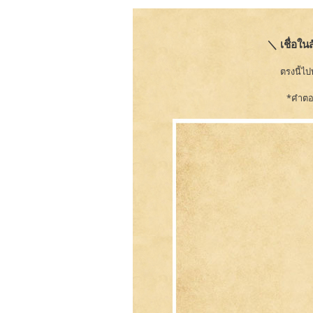
＼ เชื่อใน
ตรงนี้ไ
*คำตอบ