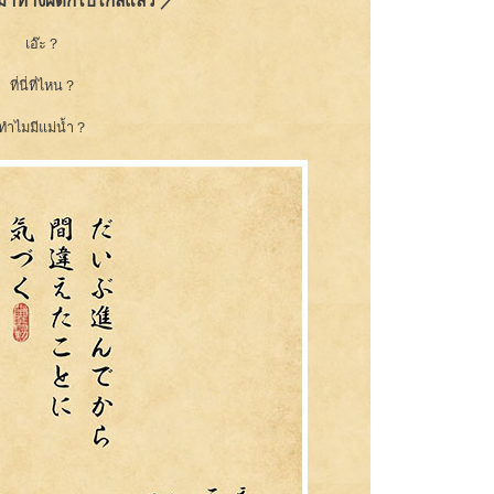
ามาทางผิดก็ไปไกลแล้ว ／
เอ๊ะ？
ที่นี่ที่ไหน？
ทำไมมีแม่น้ำ？