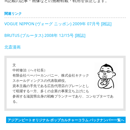
※記載の記事・画像などの無断転載・転用を禁止します。
関連リンク
VOGUE NIPPON (ヴォーグ ニッポン) 2009年 07月号 [雑誌]
BRUTUS (ブルータス) 2008年 12/15号 [雑誌]
北斎漫画
文
中村修治（へそ社長）
有限会社ペーパーカンパニー、株式会社キナック
スホールディングスの代表取締役。
資本主義の手先である広告代理店のブレーンとし
て暗躍する一方、多くの企業の事業立ち上げにも
参画する滋賀県出身の戦略プランナーであり、コンセプターであ
る。
アジアンビートオリジナル ポップカルチャーコラム バックナンバー一覧へ