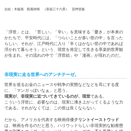
左絵：木版画 凱風快晴 （富嶽三十六景） 芸艸堂版
「浮世」とは、「苦しい」「辛い」を意味する「憂き」が本来の
かたちで、平安時代には、「つらいことが多い世の中」を言った
らしい。それが、江戸時代に入り「辛くはかない世の中であれば
浮かれて暮らそう」という、現世を肯定して生きる享楽的世界観
が生まれ、その流れの中で「浮世絵」や「漫画」が現れたのだ。
非現実に走る世界へのアンチテーゼ。
世界を巡るお金のニュースや戦争の実態などなどを耳にする度
に、「マンガっぽいなぁ」と思う。
現実が、非現実に近づいてきているのが、現世
である。
こういう浮世に、必要なのは、現実に沸き上がってくるような力
である。それがなくては、この世は良くならない。
だから、アメリカを代表する映画俳優
クリントイーストウッド
は、映画を作るのだと思う。ハリウッドらしい非現実的な勧善懲