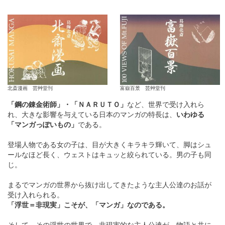
北斎漫画 芸艸堂刊
富嶽百景 芸艸堂刊
「鋼の錬金術師」・「ＮＡＲＵＴＯ」
など、世界で受け入れら
れ、大きな影響を与えている日本のマンガの特長は、
いわゆる
「マンガっぽいもの」
である。
登場人物である女の子は、目が大きくキラキラ輝いて、脚はシュ
ールなほど長く、ウェストはキュッと絞られている。男の子も同
じ。
まるでマンガの世界から抜け出してきたような主人公達のお話が
受け入れられる。
「浮世＝非現実」こそが、「マンガ」なのである。
そして、その浮世の世界で、非現実的な主人公達が、物語と共に