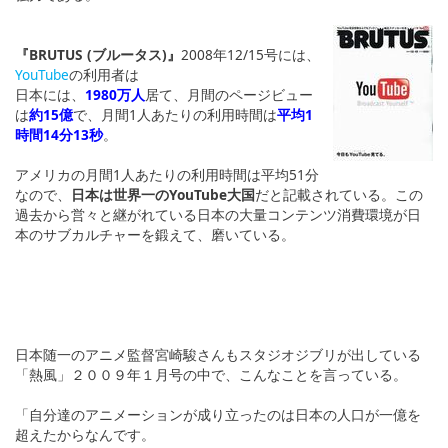
『BRUTUS (ブルータス)』
2008年12/15号には、
YouTube
の利用者は
日本には、
1980万人
居て、月間のページビュー
は
約15億
で、月間1人あたりの利用時間は
平均1
時間14分13秒
。
アメリカの月間1人あたりの利用時間は平均51分
なので、
日本は世界一のYouTube大国
だと記載されている。この
過去から営々と継がれている日本の大量コンテンツ消費環境が日
本のサブカルチャーを鍛えて、磨いている。
日本随一のアニメ監督宮崎駿さんもスタジオジブリが出している
「熱風」２００９年１月号の中で、こんなことを言っている。
「自分達のアニメーションが成り立ったのは日本の人口が一億を
超えたからなんです。