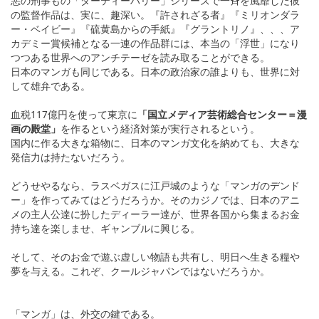
悪の刑事もの「ダーティーハリー」シリーズで一斉を風靡した彼
の監督作品は、実に、趣深い。『許されざる者』『ミリオンダラ
ー・ベイビー』『硫黄島からの手紙』『グラントリノ』、、、ア
カデミー賞候補となる一連の作品群には、本当の「浮世」になり
つつある世界へのアンチテーゼを読み取ることができる。
日本のマンガも同じである。日本の政治家の誰よりも、世界に対
して雄弁である。
血税117億円を使って東京に
「国立メディア芸術総合センター＝漫
画の殿堂」
を作るという経済対策が実行されるという。
国内に作る大きな箱物に、日本のマンガ文化を納めても、大きな
発信力は持たないだろう。
どうせやるなら、ラスベガスに江戸城のような「マンガのデンド
ー」を作ってみてはどうだろうか。そのカジノでは、日本のアニ
メの主人公達に扮したディーラー達が、世界各国から集まるお金
持ち達を楽しませ、ギャンブルに興じる。
そして、そのお金で遊ぶ虚しい物語も共有し、明日へ生きる糧や
夢を与える。これぞ、クールジャパンではないだろうか。
「マンガ」は、外交の鍵である。