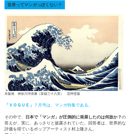
English
世界ってマンガっぽくない？
ภาษาไทย
tiéng Viêt
Bahasa Indonesia
木版画 神奈川沖浪裏（富嶽三十六景） 芸艸堂版
「ＶＯＧＵＥ」
７月号は、マンガ特集である。
その中で、
日本で「マンガ」が圧倒的に発展したのは何故か？
の
答えが、実に、あっさりと披露されていた。回答者は、世界的な
評価を得ているポップアーティスト村上隆さん。