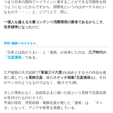
つまり日本の国内でペイラインに達することができる可能性を持
つようになったからですから、国際化というのはボーナスみたい
なもので・・・」と。ジブリとて、同じ。
一億人を越える大量コンテンツ消費環境の勝者であるからこそ、
世界標準になった
のだ。
浮世×複雑＝ＭＡＮＧＡ。
「日本人は絵がうまい」と「漫画」が合体したのは、
江戸時代の
「北斎漫画」
である。
江戸後期の天才絵師で
｢富嶽三十六景｣
を始めとするその作品を後
世に遺している
葛飾北斎
。彼の
スケッチ画集｢北斎漫画｣
は、今日
のマンガのようなものではなく、漫(そぞろ)画。
大した理由もなく、自由気ままに描いた絵という意味で北斎自身
が名付けたものだそうだ。
平成の現在、浮世絵師・葛飾北斎が発した「漫画」は、「マン
ガ」となって、アジアや世界を席捲している。