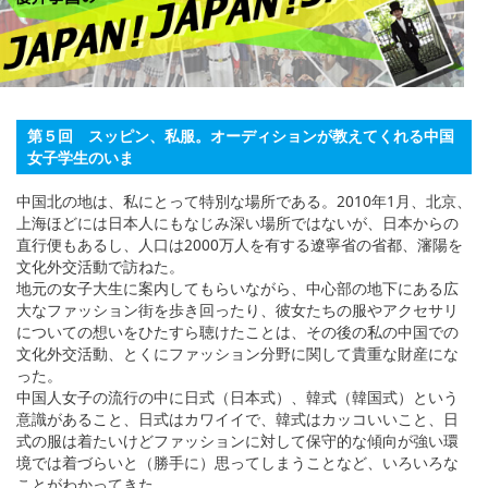
English
ภาษาไทย
tiéng Viêt
第５回 スッピン、私服。オーディションが教えてくれる中国
Bahasa Indonesia
女子学生のいま
中国北の地は、私にとって特別な場所である。2010年1月、北京、
上海ほどには日本人にもなじみ深い場所ではないが、日本からの
直行便もあるし、人口は2000万人を有する遼寧省の省都、瀋陽を
文化外交活動で訪ねた。
地元の女子大生に案内してもらいながら、中心部の地下にある広
大なファッション街を歩き回ったり、彼女たちの服やアクセサリ
についての想いをひたすら聴けたことは、その後の私の中国での
文化外交活動、とくにファッション分野に関して貴重な財産にな
った。
中国人女子の流行の中に日式（日本式）、韓式（韓国式）という
意識があること、日式はカワイイで、韓式はカッコいいこと、日
式の服は着たいけどファッションに対して保守的な傾向が強い環
境では着づらいと（勝手に）思ってしまうことなど、いろいろな
ことがわかってきた。