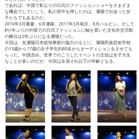
であれば、中国で私なりの日式のファッションショーをさまざま
な機会でしていこう。私の背中を押したのは、瀋陽で出会った女
子たちでもあるのだ。
2010年3月重慶、6月瀋陽、2011年3月南京、8月ハルビン、そして
約1年ぶりの中国での日式ファッションに軸を置いた文化外交活動
の舞台は2年ぶりになる瀋陽だった。
今回は、在瀋陽日本総領事館の協力のもとに、瀋陽民族芸術学校
の13歳から17歳の女子学生約80名からオーディションをさせても
らった。中国含め、世界でのこうしたイベントの主役は女子大生
なことが多いのだが、今回は全員それ以下の年齢となる。