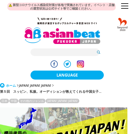
新型コロナウイルス感染症対策が各地で実施されています。イベント・店舗
の運営状況は公式サイト等でご確認ください。
LANGUAGE
ホーム
JAPAN! JAPAN! JAPAN!
日本語
第５回 スッピン、私服。オーディションが教えてくれる中国女子...
한국어
日本
中国
その他のジャンル
JAPAN! JAPAN! JAPAN!
簡体中文
繁體中文