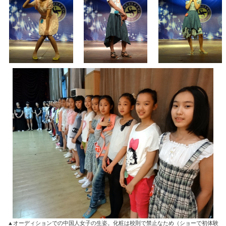
▲オーディションでの中国人女子の生姿。化粧は校則で禁止なため（ショーで初体験