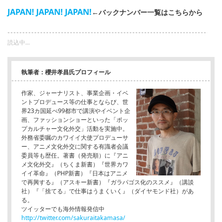
JAPAN! JAPAN! JAPAN!
←バックナンバー一覧はこちらから
読込中...
執筆者：櫻井孝昌氏プロフィール
作家、ジャーナリスト、事業企画・イベ
ントプロデュース等の仕事とならび、世
界23カ国延べ99都市で講演やイベント企
画、ファッションショーといった「ポッ
プカルチャー文化外交」活動を実施中。
外務省委嘱のカワイイ大使プロデューサ
ー、アニメ文化外交に関する有識者会議
委員等も歴任。著書（発売順）に『アニ
メ文化外交』（ちくま新書）『世界カワ
イイ革命』（PHP新書）『日本はアニメ
で再興する』（アスキー新書）『ガラパゴス化のススメ』（講談
社）『「捨てる」で仕事はうまくいく』（ダイヤモンド社）があ
る。
ツイッターでも海外情報発信中
http://twitter.com/sakuraitakamasa/