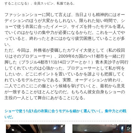
することになる）、全員スッピン、私服である。
ファッションショーに関して言えば、当日よりも精神的にはオー
ディションのほうが大変かもしれない。限られた短い時間で、シ
ョーで使う衣装に合ったイメージ、サイズを持ったモデルを選ん
でいくのはかなりの集中力が必要になるからだ。これを一人でや
っていると、終わったときにはかなり疲労困憊していることが多
い。
ただ、今回は、外務省が委嘱したカワイイ大使として（私の役回
りはそのプロデューサー）、2009年6カ国のべ11都市を一緒に行
脚した（ブラジル4都市11泊14日ツアーとか！）青木美沙子が同行
してくれていたのは心強かった。プロデューサーとして私が何を
したいか、どこにポイントを置いているかを誰よりも把握してく
れているモデルだからである。実際、オーディションが終わり、
二人でこのこにこの服という候補を挙げていくと、最初から意見
が一致することがほとんどなのだ。もちろん彼女自身もショーの
主役の一人として舞台にあがることになる。
ショーで使う1点1点の衣装に合うモデルを細かく選んでいく。集中力との戦
いだ。