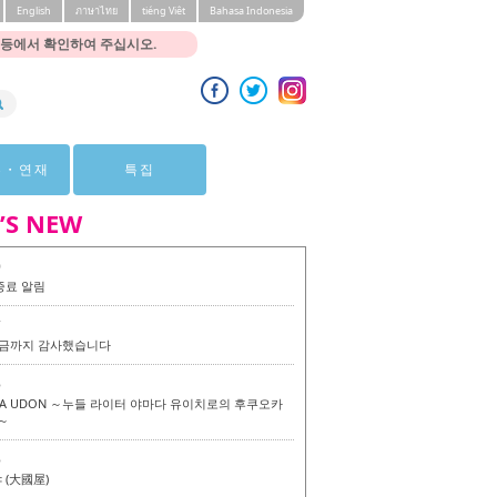
English
ภาษาไทย
tiéng Viêt
Bahasa Indonesia
 등에서 확인하여 주십시오.
뷰・연재
특집
’S NEW
0
종료 알림
7
 지금까지 감사했습니다
6
KA UDON ～누들 라이터 야마다 유이치로의 후쿠오카
～
6
(大國屋)