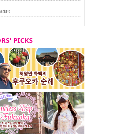
6
福龍軒)
6
멘 월드 - Presented by 누들 라이터 야마다 유이치로
RS' PICKS
7
테리언 메뉴 시식 투어 in 후쿠오카시
7
라즈 하카타 본점 / 磯ぎよからず 博多本店 - 비건・베
뉴 시식투어 in 후쿠오카시 -
2
stand 다이묘점 -비건・베지테리언 메뉴 시식투어 in 후쿠오
8
오리오본사 우동점 / 東筑軒 折尾本社うどん店