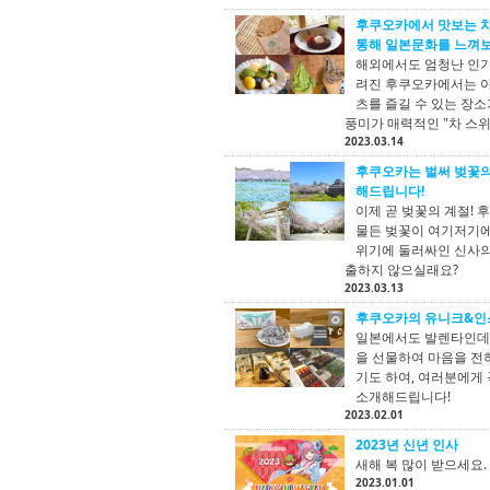
후쿠오카에서 맛보는 차
통해 일본문화를 느껴
해외에서도 엄청난 인기
려진 후쿠오카에서는 야
츠를 즐길 수 있는 장
풍미가 매력적인 "차 스
2023.03.14
후쿠오카는 벌써 벚꽃의
해드립니다!
이제 곧 벚꽃의 계절!
물든 벚꽃이 여기저기에
위기에 둘러싸인 신사의 
출하지 않으실래요?
2023.03.13
후쿠오카의 유니크&인
일본에서도 발렌타인데이
을 선물하여 마음을 전
기도 하여, 여러분에게
소개해드립니다!
2023.02.01
2023년 신년 인사
새해 복 많이 받으세요.
2023.01.01