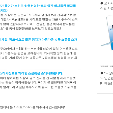
◆ 오카사
가 들어간 스위츠 4선! 선명한 색과 약간 쌉사름한 말차를
직필 사인
보세요♪
를 자랑하는 일본의 "차". 차의 생산지로서 전국적으로 알
메말차 (八女抹茶) 를 시작으로 맛있는 차를 사용하여 스위
소가 많이 있습니다! 보기에도 선명한 짙은 녹색과 쌉사름한
위츠" 를 통해 일본문화를 느껴보지 않으실래요?
 계절. 핑크색으로 물든 경치가 아름다운 벚꽃 스폿을 소개
 후쿠오카에서는 3월 하순부터 4월 상순에 걸쳐 연분홍색으로
서 아름다운 광경을 보여줍니다. 역사적인 성의 벚꽃에 분
벚꽃, 거리 중에 있는 벚꽃나무... 핑크색의 절경을 보러 외
◆ "극
스타사진으로 제격인 초콜렛을 소개해드립니다♪
에 좋아하는 사람과 평소 신세를 진 사람 등에게 초콜렛
의 인연편
하는 관습이 정착해있습니다. ❤이제 곧 발렌타인 데이❤ 이
(비매품)
 꼭 알려드리고 싶은 후쿠오카의 유니크한 초콜렛 스위츠를
 언제나 본 사이트와 SNS를 봐주셔서 감사합니다!