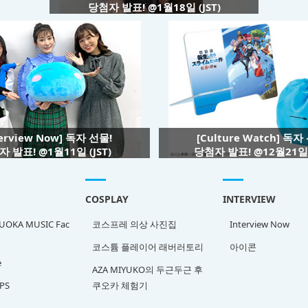
당첨자 발표! @1월18일 (JST)
terview Now] 독자 선물!
[Culture Watch] 독자
 발표! @1월11일 (JST)
당첨자 발표! @12월21일 (
COSPLAY
INTERVIEW
OKA MUSIC Fac
코스프레 의상 사진집
Interview Now
코스튬 플레이어 래버러토리
아이콘
e
AZA MIYUKO의 두근두근 후
PS
쿠오카 체험기