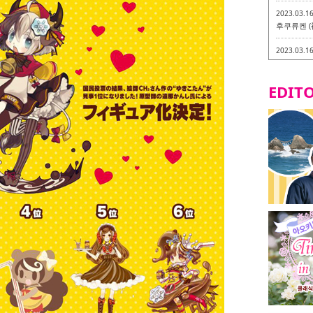
2023.03.1
후쿠류켄 (
2023.03.1
후쿠오카 라
-
EDITO
2023.03.0
비건・베지
2023.03.0
이소기요카
지테리언 메
2023.03.0
little 
카시
2023.02.2
토치쿠켄 