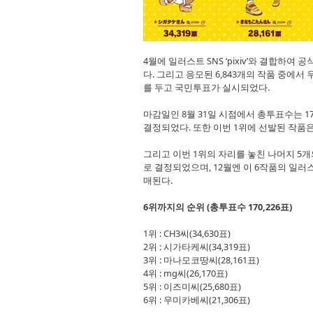
4월에 일러스트 SNS ‘pixiv’와 결합하
다. 그리고 응모된 6,843개의 작품 중에서
를 두고 국민투표가 실시되었다.
마감일인 8월 31일 시점에서 총투표수는 170
결정되었다. 또한 이번 1위에 선발된 작품
그리고 이번 1위의 자리를 놓친 나머지 5개
로 결정되었으며, 12월엔 이 6작품의 일러
매된다.
6위까지의 순위 (총투표수 170,226표)
1위 : CH3씨(34,630표)
2위 : 시가타케씨(34,319표)
3위 : 마나모코땅씨(28,161표)
4위 : mg씨(26,170표)
5위 : 이즈미씨(25,680표)
6위 : 우미카베씨(21,306표)