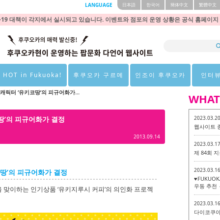
LANGUAGE
日本語
한국어
簡体中文
繁體中文
9 대책이 각지에서 실시되고 있습니다. 이벤트와 점포의 운영 상황은 공식 홈페이지
 HOT in Fukuoka!
후쿠오카 구르메
인조이 후쿠오카
인터
캐릭터 ‘유키코땅’의 피규어화가...
WHAT
땅’의 피규어화가 결정
2023.03.2
웹사이트 
2013.09.14
2023.03.1
제 84회
2023.03.1
땅’의 피규어화가 결정
♥FUKUO
우동 추천 
 맞이하는 인기상품 ‘유키지루시 커피’의 의인화 프로젝
2023.03.1
다이코쿠야 