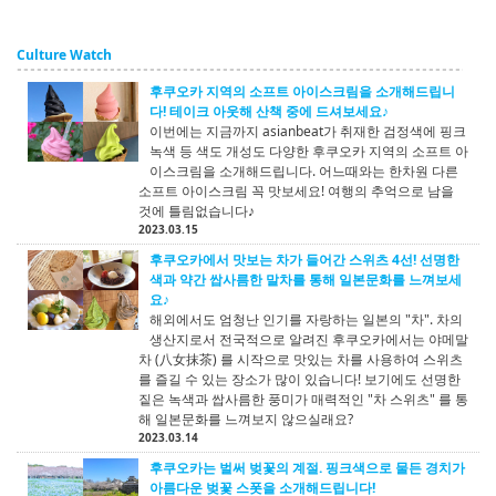
Culture Watch
후쿠오카 지역의 소프트 아이스크림을 소개해드립니
다! 테이크 아웃해 산책 중에 드셔보세요♪
이번에는 지금까지 asianbeat가 취재한 검정색에 핑크
녹색 등 색도 개성도 다양한 후쿠오카 지역의 소프트 아
이스크림을 소개해드립니다. 어느때와는 한차원 다른
소프트 아이스크림 꼭 맛보세요! 여행의 추억으로 남을
것에 틀림없습니다♪
2023.03.15
후쿠오카에서 맛보는 차가 들어간 스위츠 4선! 선명한
색과 약간 쌉사름한 말차를 통해 일본문화를 느껴보세
요♪
해외에서도 엄청난 인기를 자랑하는 일본의 "차". 차의
생산지로서 전국적으로 알려진 후쿠오카에서는 야메말
차 (八女抹茶) 를 시작으로 맛있는 차를 사용하여 스위츠
를 즐길 수 있는 장소가 많이 있습니다! 보기에도 선명한
짙은 녹색과 쌉사름한 풍미가 매력적인 "차 스위츠" 를 통
해 일본문화를 느껴보지 않으실래요?
2023.03.14
후쿠오카는 벌써 벚꽃의 계절. 핑크색으로 물든 경치가
아름다운 벚꽃 스폿을 소개해드립니다!