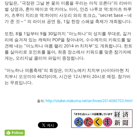
당일은, "극장판 그날 본 꽃의 이름을 우리는 아직 모른다"의 리바이
벌 상영과, 혼마 메이코 역:카야노 아이, 안죠 나루코 역:토마츠 하루
카, 츠루미 치리코 역:하야미 사오리 와의 토크쇼, "secret base～네
가 준 것～" 의 라이브 공연 등, 1일 한정 스페셜 축제가 개최됩니다.
또한, 8월 1일부터 9월 30일까지 "아노하나"의 성지를 무대로, 길거
리에 숨겨져 있는 캐릭터 POP을 찾아내어, 수수께끼의 키워드를 발
견해 내는 "아노하나 여름 랠리 2014 in 치치부"도 개최됩니다. 힌트
를 실마리로 포인트를 돌아, 최종 장소에서 키워드를 맞춘 참가자에
게는, 오리지널 클리어 파일이 증정됩니다.
"아노하나 여름축제"의 회장은, 미치노에키 치치부 (사이타마현 치
치부시 오오미야 4625)이며, 시간은 12시부터 20시로 예정. 참가비
는 무료입니다.
출처:
http://otakei.otakuma.net/archives/2014080703.html