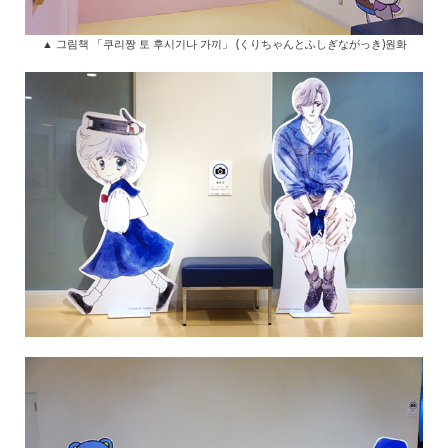
▲ 그림책 「쿠리짱 토 후시기나 가끼」 (くりちゃんとふしぎながっき)원화