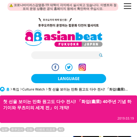
코로나바이러스감염증-19 대책이 각지에서 실시되고 있습니다. 이벤트와 점
포의 운영 상황은 공식 홈페이지 등에서 확인하여 주십시오.
LANGUAGE
홈
특집
Culture Watch
첫 선을 보이는 만화 원고도 다수 전시! 「화업(畵業)...
日本語
첫 선을 보이는 만화 원고도 다수 전시! 「화업(畵業) 40주년 기념 하
한국어
기이와 무츠미의 세계 전」이 개막!
簡体中文
2019.03.19
繁體中文
일본
후쿠오카
만화
이벤트 리포트
Art