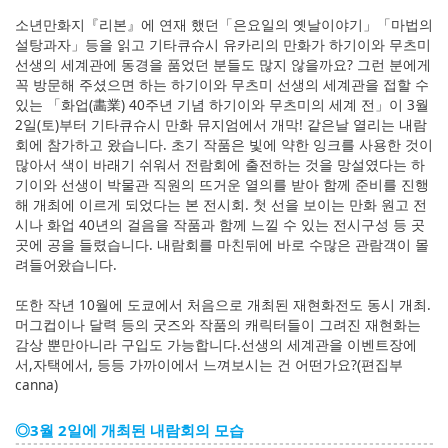
소년만화지『리본』에 연재 했던「은요일의 옛날이야기」「마법의
설탕과자」등을 읽고 기타큐슈시 유카리의 만화가 하기이와 무츠미
선생의 세계관에 동경을 품었던 분들도 많지 않을까요? 그런 분에게
꼭 방문해 주셨으면 하는 하기이와 무츠미 선생의 세계관을 접할 수
있는 「화업(畵業) 40주년 기념 하기이와 무츠미의 세계 전」이 3월
2일(토)부터 기타큐슈시 만화 뮤지엄에서 개막! 같은날 열리는 내람
회에 참가하고 왔습니다. 초기 작품은 빛에 약한 잉크를 사용한 것이
많아서 색이 바래기 쉬워서 전람회에 출전하는 것을 망설였다는 하
기이와 선생이 박물관 직원의 뜨거운 열의를 받아 함께 준비를 진행
해 개최에 이르게 되었다는 본 전시회. 첫 선을 보이는 만화 원고 전
시나 화업 40년의 걸음을 작품과 함께 느낄 수 있는 전시구성 등 곳
곳에 공을 들렸습니다. 내람회를 마친뒤에 바로 수많은 관람객이 몰
려들어왔습니다.
또한 작년 10월에 도쿄에서 처음으로 개최된 재현화전도 동시 개최.
머그컵이나 달력 등의 굿즈와 작품의 캐릭터들이 그려진 재현화는
감상 뿐만아니라 구입도 가능합니다.선생의 세계관을 이벤트장에
서,자택에서, 등등 가까이에서 느껴보시는 건 어떤가요?(편집부
canna)
◎3월 2일에 개최된 내람회의 모습