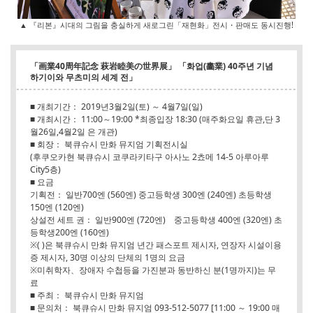
▲ 『리본』시대의 그림을 충실하게 새로그린「재현화」전시・판매도 동시진행!
「画業40周年記念 萩岩睦美の世界展」 「화업(畵業) 40주년 기념
하기이와 무츠미의 세계 전」
■ 개최기간： 2019년3월2일(토) ～ 4월7일(일)
■ 개최시간： 11:00～19:00 *최종입장 18:30 (매주화요일 휴관,단 3
월26일,4월2일 은 개관)
■ 회장： 북큐슈시 만화 뮤지엄 기획전시실
(후쿠오카현 북큐슈시 코쿠라키타구 아사노 2쵸메 14-5 아루아루
City5층)
■ 요금
기획전： 일반700엔 (560엔) 중고등학생 300엔 (240엔) 초등학생
150엔 (120엔)
상설전 세트 권： 일반900엔 (720엔) 중고등학생 400엔 (320엔) 초
등학생200엔 (160엔)
※( )은 북큐슈시 만화 뮤지엄 년간 패스포트 제시자, 연장자 시설이용
증 제시자, 30명 이상의 단체의 1명의 요금
※미취학자、장애자 수첩등을 가진분과 동반하신 분(1명까지)는 무
료
■ 주최： 북큐슈시 만화 뮤지엄
■ 문의처： 북큐슈시 만화 뮤지엄 093-512-5077 [11:00 ～ 19:00 매