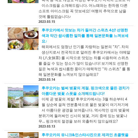
이스크림을 소개해드립니다. 어느때와는 한차원 다른
소프트 아이스크림 꼭 맛보세요! 여행의 추억으로 남을
것에 틀림없습니다♪
2023.03.15
후쿠오카에서 맛보는 차가 들어간 스위츠 4선! 선명한
색과 약간 쌉사름한 말차를 통해 일본문화를 느껴보세
요♪
해외에서도 엄청난 인기를 자랑하는 일본의 "차". 차의
생산지로서 전국적으로 알려진 후쿠오카에서는 야메말
차 (八女抹茶) 를 시작으로 맛있는 차를 사용하여 스위츠
를 즐길 수 있는 장소가 많이 있습니다! 보기에도 선명한
짙은 녹색과 쌉사름한 풍미가 매력적인 "차 스위츠" 를 통
해 일본문화를 느껴보지 않으실래요?
2023.03.14
후쿠오카는 벌써 벚꽃의 계절. 핑크색으로 물든 경치가
아름다운 벚꽃 스폿을 소개해드립니다!
이제 곧 벚꽃의 계절! 후쿠오카에서는 3월 하순부터 4
월 상순에 걸쳐 연분홍색으로 물든 벚꽃이 여기저기에
서 아름다운 광경을 보여줍니다. 역사적인 성의 벚꽃에
분위기에 둘러싸인 신사의 벚꽃, 거리 중에 있는 벚꽃나
무... 핑크색의 절경을 보러 외출하지 않으실래요?
2023.03.13
후쿠오카의 유니크&인스타사진으로 제격인 초콜렛을