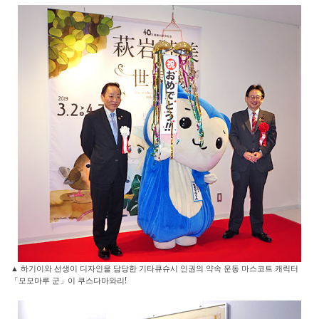
▲ 하기이와 선생이 디자인을 담당한 기타큐슈시 인권의 약속 운동 마스코트 캐릭터
「모모마루 군」이 쿠스다마와리!