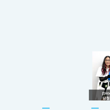
[In
당첨자