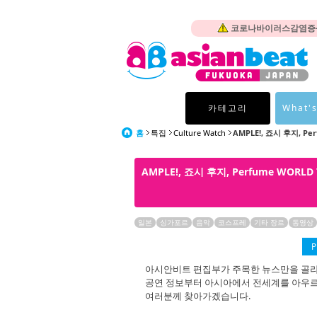
코로나바이러스감염증-1
카테고리
What's
홈
특집
Culture Watch
AMPLE!, 죠시 후지, Per
AMPLE!, 죠시 후지, Perfume WOR
일본
싱가포르
음악
코스프레
기타 장르
동영상
P
아시안비트 편집부가 주목한 뉴스만을 골라 여러분
공연 정보부터 아시아에서 전세계를 아우르
여러분께 찾아가겠습니다.