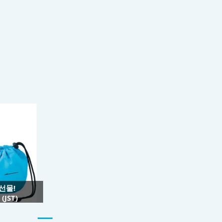
 선물!
JST)