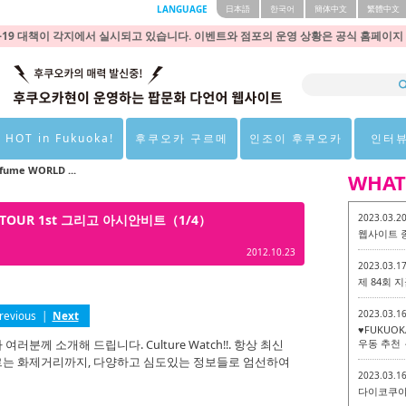
LANGUAGE
日本語
한국어
簡体中文
繁體中文
9 대책이 각지에서 실시되고 있습니다. 이벤트와 점포의 운영 상황은 공식 홈페이지
 HOT in Fukuoka!
후쿠오카 구르메
인조이 후쿠오카
인터
fume WORLD ...
WHAT
LD TOUR 1st 그리고 아시안비트（1/4）
2023.03.2
웹사이트 
2012.10.23
2023.03.1
제 84회
2023.03.1
revious
|
Next
♥FUKUO
께 소개해 드립니다. Culture Watch!!. 항상 최신
우동 추천 
는 화제거리까지, 다양하고 심도있는 정보들로 엄선하여
2023.03.1
다이코쿠야 