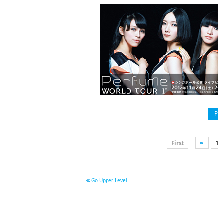
P
First
Go Upper Level