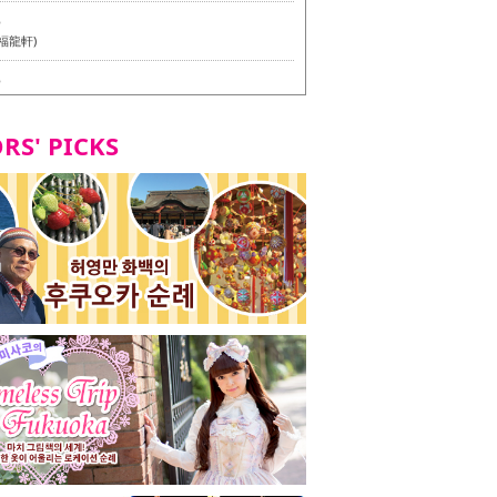
6
福龍軒)
6
멘 월드 - Presented by 누들 라이터 야마다 유이치로
RS' PICKS
7
테리언 메뉴 시식 투어 in 후쿠오카시
7
라즈 하카타 본점 / 磯ぎよからず 博多本店 - 비건・베
뉴 시식투어 in 후쿠오카시 -
2
stand 다이묘점 -비건・베지테리언 메뉴 시식투어 in 후쿠오
8
오리오본사 우동점 / 東筑軒 折尾本社うどん店