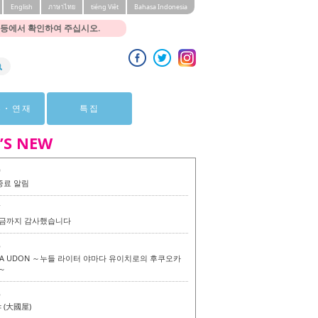
English
ภาษาไทย
tiéng Viêt
Bahasa Indonesia
 등에서 확인하여 주십시오.
뷰・연재
특집
’S NEW
0
종료 알림
7
 지금까지 감사했습니다
6
KA UDON ～누들 라이터 야마다 유이치로의 후쿠오카
～
6
(大國屋)