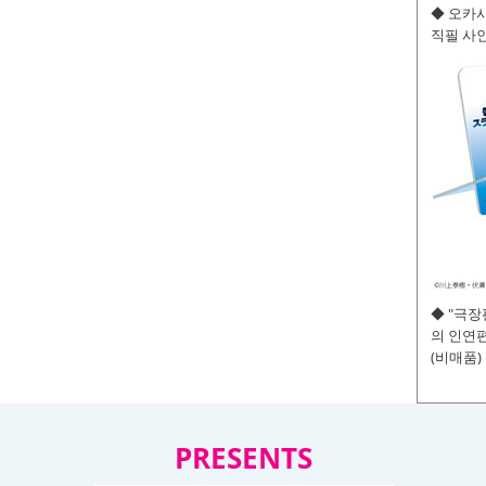
◆ 오카사
직필 사인
◆ "극
의 인연편
(비매품)
PRESENTS