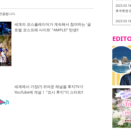
2023.03.1
후쿠류켄 (
연결됩니다.
2023.03.1
세계의 코스플레이어가 계속해서 참여하는 '글
후쿠오카 라
로벌 코스프레 사이트' "AMPLE!" 탄생!!
-
EDITO
2023.03.0
비건・베지
2023.03.0
이소기요카
지테리언 메
2023.03.0
little 
카시
세계에서 가장(?) 귀여운 채널을 후지TV가
YouTube에 개설！ "죠시 후지"이 스타트!!
2023.02.2
토치쿠켄 