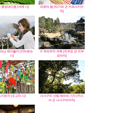
 중앙대다원 [야메 시]
라퓨타 팜 [타가와 군 카와사키마
치]
라산 케이블카 [키타큐슈
구 쿠라우치 저택 [치쿠죠 군 치쿠
시]
죠마치]
뇨이린지 [오고리 시]
사사구리 산림 테라피 기지 [카스
야 군 사사구리마치]