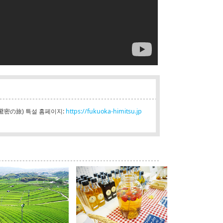
か避密の旅) 특설 홈페이지:
https://fukuoka-himitsu.jp