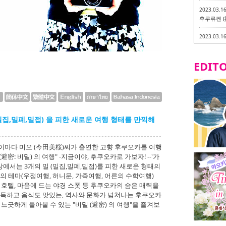
2023.03.1
후쿠류켄 (
2023.03.1
후쿠오카 라
-
EDITO
2023.03.0
비건・베지
2023.03.0
이소기요카
지테리언 메
밀집,밀폐,밀접) 을 피한 새로운 여행 형태를 만끽해
2023.03.0
little 
이마다 미오 (今田美桜)씨가 출연한 고향 후쿠오카를 여행
카시
: 비밀) 의 여행" -지금이야, 후쿠오카로 가보자! --'가
에서는 3개의 밀 (밀집,밀폐,밀접)를 피한 새로운 형태의
2023.02.2
의 테마(우정여행, 허니문, 가족여행, 어른의 수학여행)
토치쿠켄 
 호텔, 마음에 드는 야경 스폿 등 후쿠오카의 숨은 매력을
가득하고 음식도 맛있는, 역사와 문화가 넘쳐나는 후쿠오카
느긋하게 돌아볼 수 있는 "비밀 (避密) 의 여행"을 즐겨보