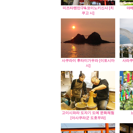
미즈타텐만구&코이노키신사 [치
야메
쿠고 시]
사쿠라이 후타미가우라 [이토시마
사라쿠
시]
고이시와라 도자기 도예 문화체험
[아사쿠라군 도호무라]