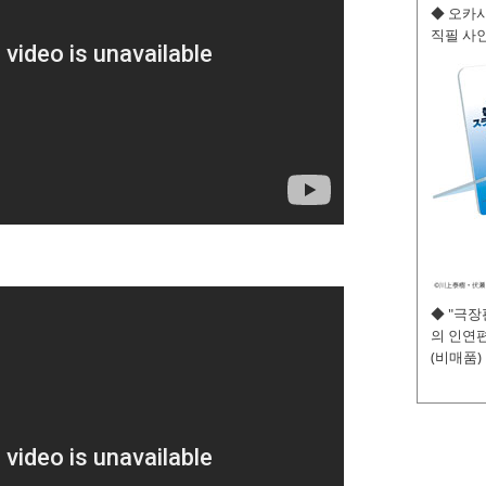
◆ 오카사
직필 사인
◆ "극
의 인연편
(비매품)