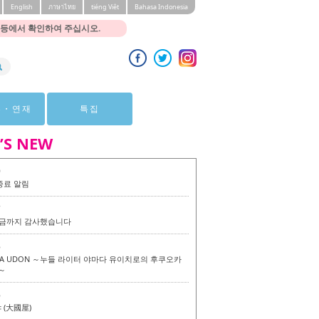
English
ภาษาไทย
tiéng Viêt
Bahasa Indonesia
 등에서 확인하여 주십시오.
뷰・연재
특집
’S NEW
0
종료 알림
7
 지금까지 감사했습니다
6
KA UDON ～누들 라이터 야마다 유이치로의 후쿠오카
～
6
(大國屋)