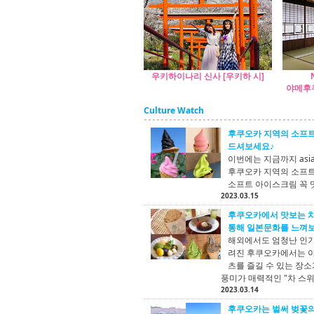
우키하이나리 신사 [우키하 시]
야메후쿠
Culture Watch
후쿠오카 지역의 소프트
드셔보세요♪
이번에는 지금까지 asi
후쿠오카 지역의 소프트
소프트 아이스크림 꼭 
2023.03.15
후쿠오카에서 맛보는 차
통해 일본문화를 느껴
해외에서도 엄청난 인기
려진 후쿠오카에서는 야
츠를 즐길 수 있는 장
풍미가 매력적인 "차 스
2023.03.14
후쿠오카는 벌써 벚꽃의