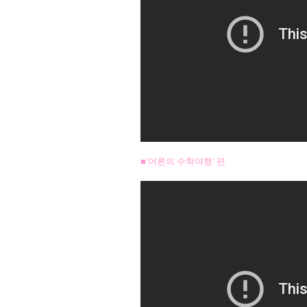
■'어른의 수학여행' 편