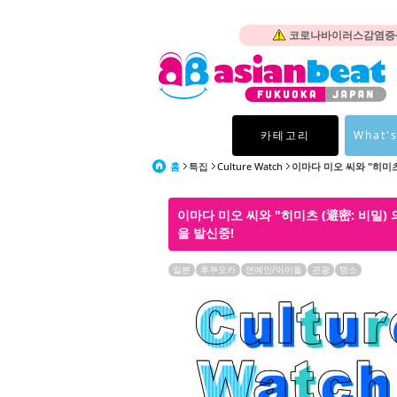
코로나바이러스감염증-1
카테고리
What's
홈
특집
Culture Watch
이마다 미오 씨와 "히미츠 (
이마다 미오 씨와 "히미츠 (避密: 비밀)
을 발신중!
일본
후쿠오카
연예인/아이돌
관광
명소