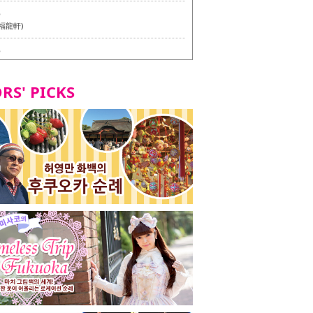
6
福龍軒)
6
멘 월드 - Presented by 누들 라이터 야마다 유이치로
RS' PICKS
7
테리언 메뉴 시식 투어 in 후쿠오카시
7
라즈 하카타 본점 / 磯ぎよからず 博多本店 - 비건・베
뉴 시식투어 in 후쿠오카시 -
2
stand 다이묘점 -비건・베지테리언 메뉴 시식투어 in 후쿠오
8
오리오본사 우동점 / 東筑軒 折尾本社うどん店