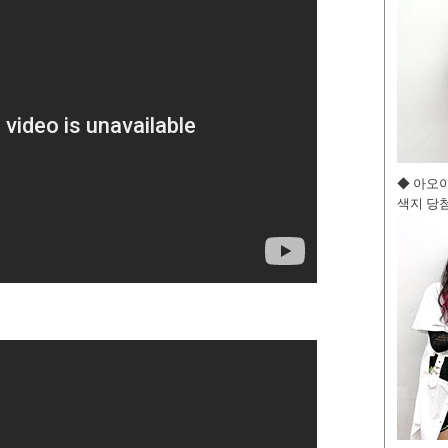
◆ 아오
색지 당첨