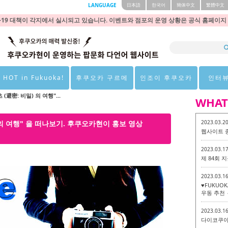
LANGUAGE
日本語
한국어
簡体中文
繁體中文
9 대책이 각지에서 실시되고 있습니다. 이벤트와 점포의 운영 상황은 공식 홈페이지
 HOT in Fukuoka!
후쿠오카 구르메
인조이 후쿠오카
인터
避密: 비밀) 의 여행"...
WHAT
 의 여행" 을 떠나보기. 후쿠오카현이 홍보 영상
2023.03.2
웹사이트 
2023.03.1
제 84회
2023.03.1
♥FUKUO
우동 추천 
2023.03.1
다이코쿠야 