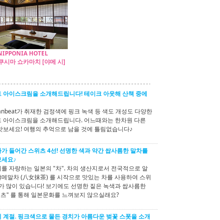
NIPPONIA HOTEL
시마 쇼카마치 [야메 시]
 아이스크림을 소개해드립니다! 테이크 아웃해 산책 중에
anbeat가 취재한 검정색에 핑크 녹색 등 색도 개성도 다양한
 아이스크림을 소개해드립니다. 어느때와는 한차원 다른
맛보세요! 여행의 추억으로 남을 것에 틀림없습니다♪
가 들어간 스위츠 4선! 선명한 색과 약간 쌉사름한 말차를
보세요♪
를 자랑하는 일본의 "차". 차의 생산지로서 전국적으로 알
메말차 (八女抹茶) 를 시작으로 맛있는 차를 사용하여 스위
소가 많이 있습니다! 보기에도 선명한 짙은 녹색과 쌉사름한
위츠" 를 통해 일본문화를 느껴보지 않으실래요?
 계절. 핑크색으로 물든 경치가 아름다운 벚꽃 스폿을 소개