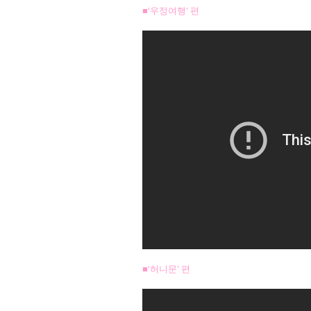
■'우정여행' 편
■'허니문' 편