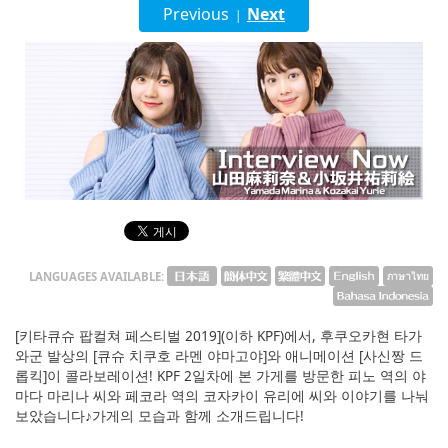
English
Previous
Next
|
ภาษาไทย
tiéng Viêt
Bahasa Indonesia
LANGUAGES AVAILABLE:
[키타큐슈 팝컬쳐 페스티벌 2019](이하 KPF)에서, 후쿠오카현 타가
와군 발상의 [큐슈 치쿠호 라멘 야마고야]와 애니메이션 [사신짱 드
롭킥]이 콜라보레이션! KPF 2일차에 본 가게를 방문한 피노 역의 야
마다 마리나 씨와 페코라 역의 코자카이 유리에 씨와 이야기를 나눠
보았습니다♪가게의 모습과 함께 소개드립니다!