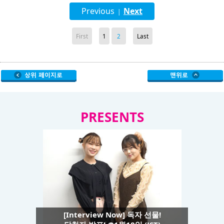
Previous
Next
|
First
1
2
Last
PRESENTS
[Interview Now] 독자 선물!