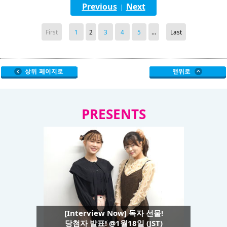
Previous
Next
|
First
1
2
3
4
5
...
Last
PRESENTS
[Interview Now] 독자 선물!
당첨자 발표! @1월18일 (JST)