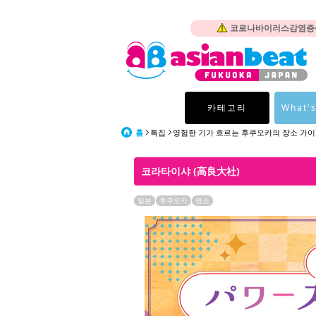
코로나바이러스감염증-1
카테고리
What's
홈
특집
영험한 기가 흐르는 후쿠오카의 장소 가
코라타이샤 (高良大社)
일본
후쿠오카
명소