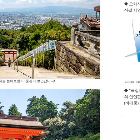
◆ 오카사
직필 사인
뒤를 돌아보면 이 풍경이 보인답니다!
◆ "극
의 인연편
(비매품)