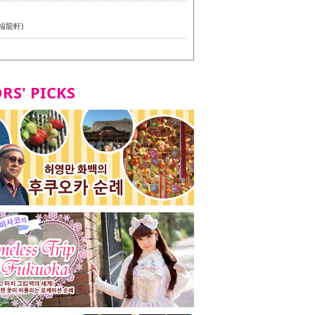
6
福龍軒)
6
멘 월드 - Presented by 누들 라이터 야마다 유이치로
RS' PICKS
7
테리언 메뉴 시식 투어 in 후쿠오카시
7
라즈 하카타 본점 / 磯ぎよからず 博多本店 - 비건・베
뉴 시식투어 in 후쿠오카시 -
2
stand 다이묘점 -비건・베지테리언 메뉴 시식투어 in 후쿠오
8
오리오본사 우동점 / 東筑軒 折尾本社うどん店