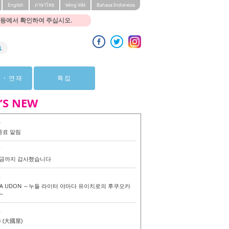
English
ภาษาไทย
tiéng Viêt
Bahasa Indonesia
 등에서 확인하여 주십시오.
뷰・연재
특집
’S NEW
0
종료 알림
7
 지금까지 감사했습니다
6
KA UDON ～누들 라이터 야마다 유이치로의 후쿠오카
～
6
(大國屋)