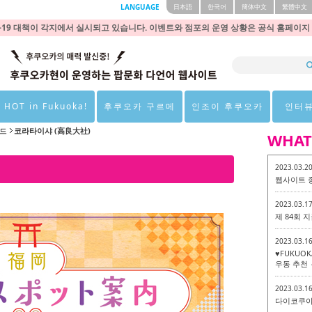
LANGUAGE
日本語
한국어
簡体中文
繁體中文
9 대책이 각지에서 실시되고 있습니다. 이벤트와 점포의 운영 상황은 공식 홈페이지
 HOT in Fukuoka!
후쿠오카 구르메
인조이 후쿠오카
인터
이드
코라타이샤 (高良大社)
WHAT
2023.03.2
웹사이트 
2023.03.1
제 84회
2023.03.1
♥FUKUO
우동 추천 
2023.03.1
다이코쿠야 