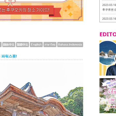
2023.03.1
후쿠류켄 (
2023.03.1
후쿠오카 라
-
EDITO
2023.03.0
비건・베지
2023.03.0
이소기요카
 파워스폿!
지테리언 메
2023.03.0
little 
카시
2023.02.2
토치쿠켄 