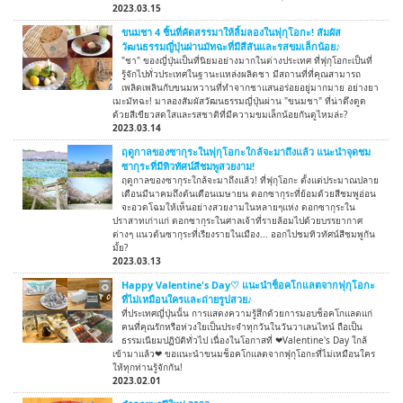
2023.03.15
ขนมชา 4 ชิ้นที่คัดสรรมาให้ลิ้มลองในฟุกุโอกะ! สัมผัส
วัฒนธรรมญี่ปุ่นผ่านมัทฉะที่มีสีสันและรสขมเล็กน้อย♪
"ชา" ของญี่ปุ่นเป็นที่นิยมอย่างมากในต่างประเทศ ที่ฟุกุโอกะเป็นที่
รู้จักไปทั่วประเทศในฐานะแหล่งผลิตชา มีสถานที่ที่คุณสามารถ
เพลิดเพลินกับขนมหวานที่ทำจากชาแสนอร่อยอยู่มากมาย อย่างยา
เมะมัทฉะ! มาลองสัมผัสวัฒนธรรมญี่ปุ่นผ่าน "ขนมชา" ที่น่าดึงดูด
ด้วยสีเขียวสดใสและรสชาติที่มีความขมเล็กน้อยกันดูไหมล่ะ?
2023.03.14
ฤดูกาลของซากุระในฟุกุโอกะใกล้จะมาถึงแล้ว แนะนำจุดชม
ซากุระที่มีทิวทัศน์สีชมพูสวยงาม!
ฤดูกาลของซากุระใกล้จะมาถึงแล้ว! ที่ฟุกุโอกะ ตั้งแต่ประมาณปลาย
เดือนมีนาคมถึงต้นเดือนเมษายน ดอกซากุระที่ย้อมด้วยสีชมพูอ่อน
จะอวดโฉมให้เห็นอย่างสวยงามในหลายๆแห่ง ดอกซากุระใน
ปราสาทเก่าแก่ ดอกซากุระในศาลเจ้าที่รายล้อมไปด้วยบรรยากาศ
ต่างๆ แนวต้นซากุระที่เรียงรายในเมือง... ออกไปชมทิวทัศน์สีชมพูกัน
มั้ย?
2023.03.13
Happy Valentine's Day♡ แนะนำช็อคโกแลตจากฟุกุโอกะ
ที่ไม่เหมือนใครและถ่ายรูปสวย♪
ที่ประเทศญี่ปุ่นนั้น การแสดงความรู้สึกด้วยการมอบช็อคโกแลตแก่
คนที่คุณรักหรือห่วงใยเป็นประจำทุกวันในวันวาเลนไทน์ ถือเป็น
ธรรมเนียมปฏิบัติทั่วไป เนื่องในโอกาสที่ ❤Valentine's Day ใกล้
เข้ามาแล้ว❤ ขอแนะนำขนมช็อคโกแลตจากฟุกุโอกะที่ไม่เหมือนใคร
ให้ทุกท่านรู้จักกัน!
2023.02.01