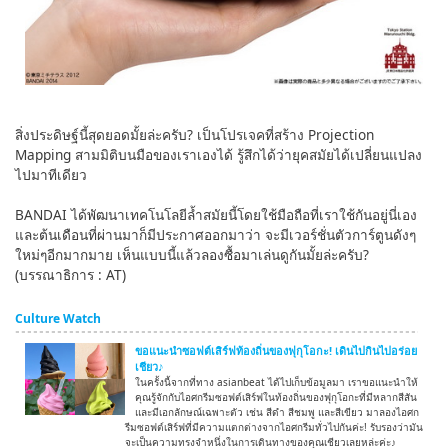
สิ่งประดิษฐ์นี้สุดยอดมั้ยล่ะครับ? เป็นโปรเจคที่สร้าง Projection
Mapping สามมิติบนมือของเราเองได้ รู้สึกได้ว่ายุคสมัยได้เปลี่ยนแปลง
ไปมาทีเดียว
BANDAI ได้พัฒนาเทคโนโลยีล้ำสมัยนี้โดยใช้มือถือที่เราใช้กันอยู่นี่เอง
และต้นเดือนที่ผ่านมาก็มีประกาศออกมาว่า จะมีเวอร์ชั่นตัวการ์ตูนดังๆ
ใหม่ๆอีกมากมาย เห็นแบบนี้แล้วลองซื้อมาเล่นดูกันมั้ยล่ะครับ?
(บรรณาธิการ : AT)
Culture Watch
ขอแนะนำซอฟต์เสิร์ฟท้องถิ่นของฟุกุโอกะ! เดินไปกินไปอร่อย
เชียว♪
ในครั้งนี้จากที่ทาง asianbeat ได้ไปเก็บข้อมูลมา เราขอแนะนำให้
คุณรู้จักกับไอศกรีมซอฟต์เสิร์ฟในท้องถิ่นของฟุกุโอกะที่มีหลากสีสัน
และมีเอกลักษณ์เฉพาะตัว เช่น สีดำ สีชมพู และสีเขียว มาลองไอศก
รีมซอฟต์เสิร์ฟที่มีความแตกต่างจากไอศกรีมทั่วไปกันค่ะ! รับรองว่ามัน
จะเป็นความทรงจำหนึ่งในการเดินทางของคุณเชียวเลยหล่ะค่ะ♪