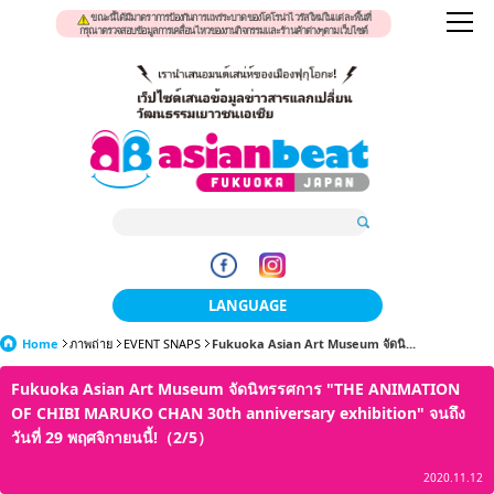
ขณะนี้ได้มีมาตราการป้องกันการแพร่ระบาดของโคโรน่าไวรัสใหม่ในแต่ละพื้นที่
กรุณาตรวจสอบข้อมูลการเคลื่อนไหวของงานกิจกรรมและร้านค้าต่างๆตามเว็บไซต์
LANGUAGE
Home
ภาพถ่าย
EVENT SNAPS
Fukuoka Asian Art Museum จัดนิ...
日本語
Fukuoka Asian Art Museum จัดนิทรรศการ "THE ANIMATION
한국어
OF CHIBI MARUKO CHAN 30th anniversary exhibition" จนถึง
簡体中文
วันที่ 29 พฤศจิกายนนี้!（2/5）
2020.11.12
繁體中文