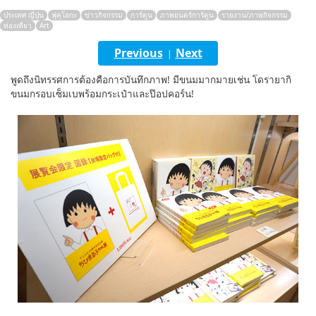
ประเทศ ญี่ปุ่น
ฟุคุโอกะ
ข่าวกิจกรรม
การ์ตูน
ภาพยนตร์การ์ตูน
รายงาน/ภาพกิจกรรม
English
ท่องเที่ยว
Art
ภาษาไทย
Previous
Next
|
tiéng Viêt
พูดถึงนิทรรศการต้องคือการบันทึกภาพ! มีขนมมากมายเช่น โดรายากิ
ขนมกรอบเซ็มเบพร้อมกระเป๋าและป๊อปคอร์น!
Bahasa Indonesia