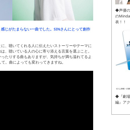
◆声優
のMin
表！！
寄り添う感じがたまらない一曲でした。SINさんにとって創作
とに、聴いてくれる人に伝えたいストーリーやテーマに
のは、聴いている人の心に寄り添える言葉を選ぶこと。
かったりする曲もありますが、気持ちが満ち溢れてるよ
して。曲によっても変わってきますね。
◆『劇場
編』ア