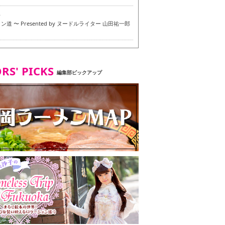
6
道 〜 Presented by ヌードルライター 山田祐一郎
6
RS' PICKS
編集部ピックアップ
7
・ベジタリアンメニュー試食ツアー in 福岡市
7
ず 博多本店 〜 ヴィーガン・ベジタリアンメニュー試
in 福岡市！〜
2
タンド大名店 〜 ヴィーガン・ベジタリアンメニュー
 in 福岡市！〜
8
尾本社うどん店