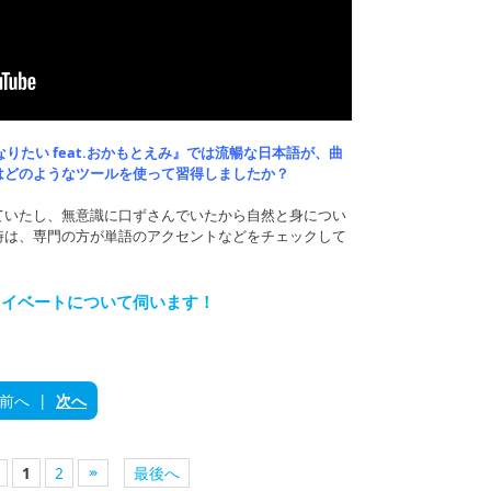
」や『海になりたい feat.おかもとえみ』では流暢な日本語が、曲
はどのようなツールを使って習得しましたか？
ていたし、無意識に口ずさんでいたから自然と身につい
時は、専門の方が単語のアクセントなどをチェックして
ライベートについて伺います！
前へ
|
次へ
1
2
最後へ