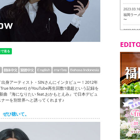
2023.03.1
福岡ラーメン
〜
2023.03.1
福龍軒
EDITO
2023.03.0
ヴィーガン
2023.03.0
磯ぎよから
食ツアー 
身アーティスト・SINさんにインタビュー！2012年
2023.03.0
True Moment) がYouTube再生回数1億超という記録を
リトルス
曲『海になりたい feat.おかもとえみ』で日本デビュ
試食ツアー
スナーを別世界へと誘ってくれます♪
2023.02.2
東筑軒 折
、ぜひ聴いて。