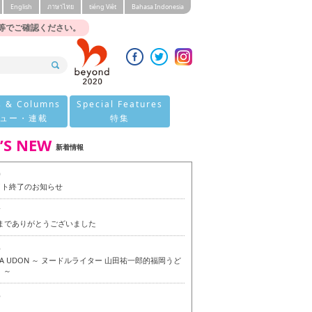
English
ภาษาไทย
tiéng Viêt
Bahasa Indonesia
等でご確認ください。
s & Columns
Special Features
ュー・連載
特集
’S NEW
新着情報
0
イト終了のお知らせ
7
今までありがとうございました
6
OKA UDON ～ ヌードルライター 山田祐一郎的福岡うど
 ～
6