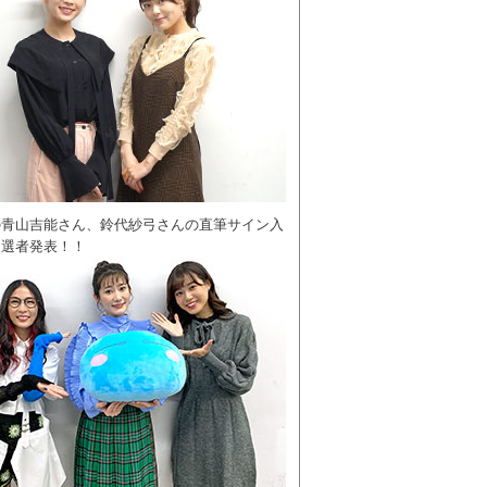
の青山吉能さん、鈴代紗弓さんの直筆サイン入
当選者発表！！