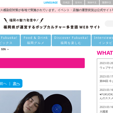
LANGUAGE
日本語
한국어
簡体中文
繁體中文
ス感染症対策が各地で実施されています。イベント・店舗の運営状況は公式サイト
 Fukuoka!
Food & Drink
Discover Fukuoka!
Interview
ピックス
福岡グルメ
福岡を楽しむ
インタビ
 SIN ～
WHAT
2023.03.2
ウェブサ
2023.03.1
第84回 
前へ
|
次へ
2023.03.1
♥FUKU
んのススメ
2023.03.1
大國屋