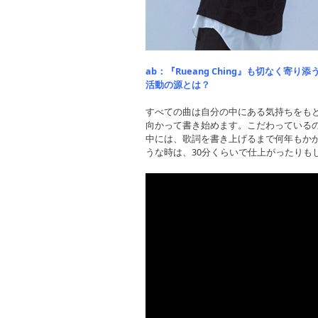
ab：『Rueang Ching』も切なく
活動の源とは？
すべての曲は自分の中にある気持ちをも
向かって書き始めます。こだわっている
中には、歌詞を書き上げるまで何年もか
うな時は、30分くらいで仕上がったりも