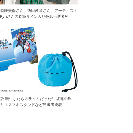
の岡咲美保さん、熊田茜音さん、アーティスト
daRynさんの直筆サイン入り色紙当選者発
版 転生したらスライムだった件 紅蓮の絆
クリルスマホスタンドなど当選者発表！