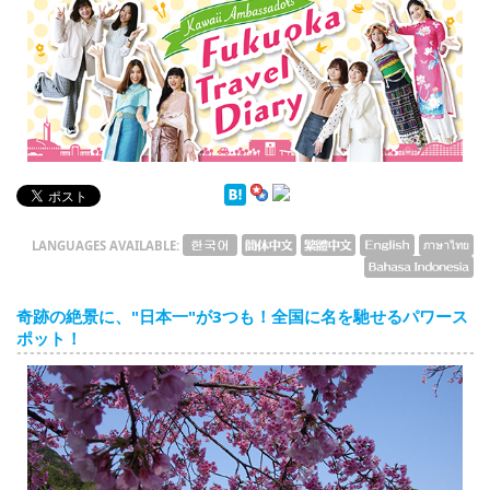
English
ภาษาไทย
tiéng Viêt
Bahasa Indonesia
LANGUAGES AVAILABLE:
奇跡の絶景に、"日本一"が3つも！全国に名を馳せるパワース
ポット！