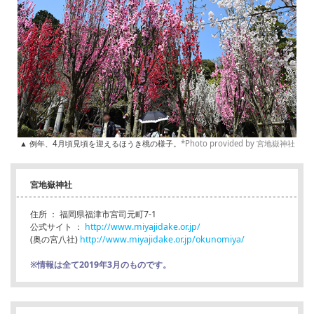
▲ 例年、4月頃見頃を迎えるほうき桃の様子。
*Photo provided by 宮地嶽神社
宮地嶽神社
住所 ： 福岡県福津市宮司元町7-1
公式サイト ：
http://www.miyajidake.or.jp/
(奥の宮八社)
http://www.miyajidake.or.jp/okunomiya/
※情報は全て2019年3月のものです。