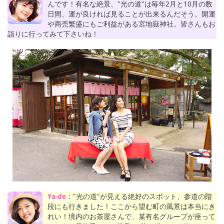
んです！有名な絶景、"光の道"は毎年2月と10月の数
日間、運が良ければ見ることが出来るんだそう。開運
や商売繁盛にもご利益がある宮地嶽神社。皆さんもお
詣りに行ってみて下さいね！
Ya-de
："光の道"が見える絶好のスポット、参道の階
段にも行きました！ここから望む町の風景は本当にき
れい！境内のお茶屋さんで、某有名グループが座って