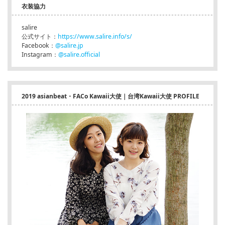
衣装協力
salire
公式サイト：
https://www.salire.info/s/
Facebook：
@salire.jp
Instagram：
@salire.official
2019 asianbeat・FACo Kawaii大使｜台湾Kawaii大使 PROFILE