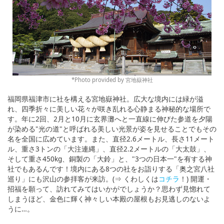
*Photo provided by 宮地嶽神社
福岡県福津市に社を構える宮地嶽神社。広大な境内には緑が溢
れ、四季折々に美しい花々が咲き乱れる心静まる神秘的な場所で
す。年に2回、2月と10月に玄界灘へと一直線に伸びた参道を夕陽
が染める"光の道"と呼ばれる美しい光景が姿を見せることでもその
名を全国に広めています。また、直径2.6メートル、長さ11メート
ル、重さ3トンの「大注連縄」、直径2.2メートルの「大太鼓」、
そして重さ450kg、銅製の「大鈴」と、"3つの日本一"を有する神
社でもあるんです！境内にある8つの社をお詣りする「奥之宮八社
巡り」にも沢山の参拝客が来訪。(⇒ くわしくは
コチラ
！) 開運・
招福を願って、訪れてみてはいかがでしょうか？思わず見惚れて
しまうほど、金色に輝く神々しい本殿の屋根もお見逃しのないよ
うに…。