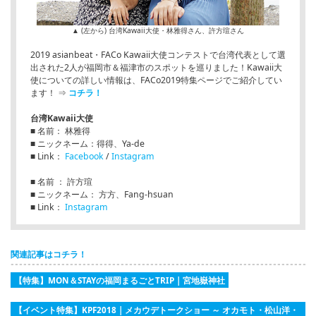
▲ (左から) 台湾Kawaii大使・林雅得さん、許方瑄さん
2019 asianbeat・FACo Kawaii大使コンテストで台湾代表として選
出された2人が福岡市＆福津市のスポットを巡りました！Kawaii大
使についての詳しい情報は、FACo2019特集ページでご紹介してい
ます！ ⇒
コチラ！
台湾Kawaii大使
■ 名前： 林雅得
■ ニックネーム：得得、Ya-de
■ Link：
Facebook
/
Instagram
■ 名前 ： 許方瑄
■ ニックネーム： 方方、Fang-hsuan
■ Link：
Instagram
関連記事はコチラ！
【特集】MON＆STAYの福岡まるごとTRIP | 宮地嶽神社
【イベント特集】KPF2018 | メカウデトークショー ～ オカモト・松山洋・