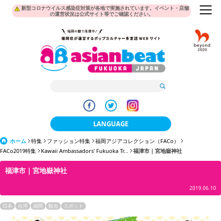
新型コロナウイルス感染症対策が各地で実施されています。イベント・店舗
の運営状況は公式サイト等でご確認ください。
LANGUAGE
ホーム
特集
ファッション特集
福岡アジアコレクション（FACo）
日本語
FACo2019特集
Kawaii Ambassadors' Fukuoka Tr...
福津市｜宮地嶽神社
한국어
福津市｜宮地嶽神社
簡体中文
2019.06.10
繁體中文
日本
台湾
福岡
観光
スポット