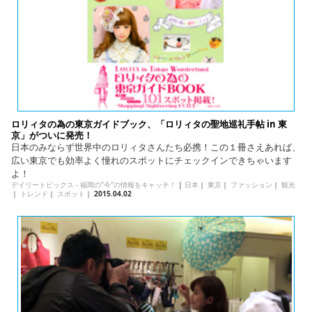
ロリィタの為の東京ガイドブック、「ロリィタの聖地巡礼手帖 in 東
京」がついに発売！
日本のみならず世界中のロリィタさんたち必携！この１冊さえあれば、
広い東京でも効率よく憧れのスポットにチェックインできちゃいます
よ！
デイリートピックス - 福岡の"今"の情報をキャッチ！
|
日本
｜
東京
｜
ファッション
｜
観光
｜
トレンド
｜
スポット
｜
2015.04.02