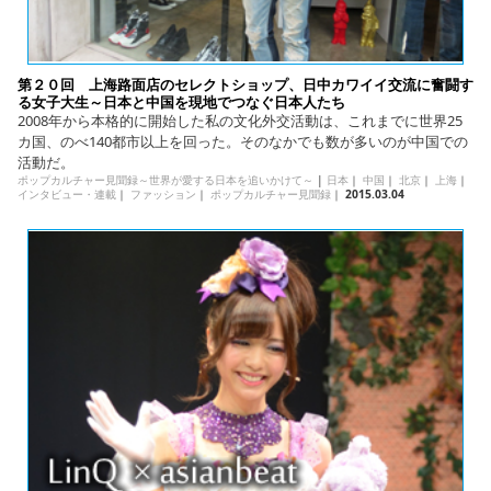
第２０回 上海路面店のセレクトショップ、日中カワイイ交流に奮闘す
る女子大生～日本と中国を現地でつなぐ日本人たち
2008年から本格的に開始した私の文化外交活動は、これまでに世界25
カ国、のべ140都市以上を回った。そのなかでも数が多いのが中国での
活動だ。
ポップカルチャー見聞録～世界が愛する日本を追いかけて～
|
日本
｜
中国
｜
北京
｜
上海
｜
インタビュー・連載
｜
ファッション
｜
ポップカルチャー見聞録
｜
2015.03.04