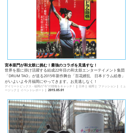
English
ภาษาไทย
tiéng Viêt
Bahasa Indonesia
宮本亜門が和太鼓に挑む！最強のコラボを見逃すな！
世界を股に掛け活躍する結成22年目の和太鼓エンターテイメント集団
「DRUM TAO」が送る2015年新作舞台「百花繚乱 日本ドラム絵巻」
がいよいよ今月福岡にやってきます。お見逃しなく！
デイリートピックス - 福岡の"今"の情報をキャッチ！
|
日本
｜
福岡
｜
ファッション
｜
ミュ
ージック
｜
イベントレポート
｜
2015.05.01