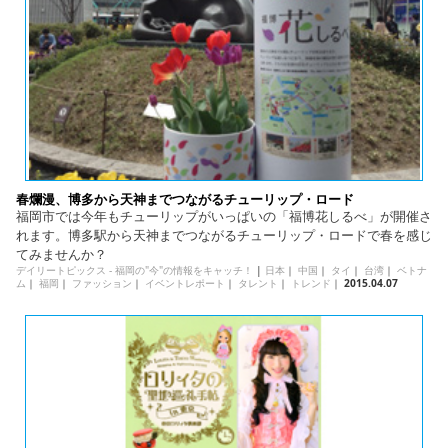
春爛漫、博多から天神までつながるチューリップ・ロード
福岡市では今年もチューリップがいっぱいの「福博花しるべ」が開催さ
れます。博多駅から天神までつながるチューリップ・ロードで春を感じ
てみませんか？
デイリートピックス - 福岡の"今"の情報をキャッチ！
|
日本
｜
中国
｜
タイ
｜
台湾
｜
ベトナ
ム
｜
福岡
｜
ファッション
｜
イベントレポート
｜
タレント
｜
トレンド
｜
2015.04.07