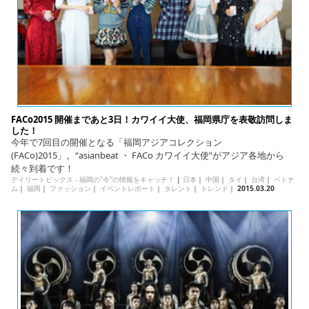
FACo2015 開催まであと3日！カワイイ大使、福岡県庁を表敬訪問しま
した！
今年で7回目の開催となる「福岡アジアコレクション
(FACo)2015」。“asianbeat ・ FACo カワイイ大使”がアジア各地から
続々到着です！
デイリートピックス - 福岡の"今"の情報をキャッチ！
|
日本
｜
中国
｜
タイ
｜
台湾
｜
ベトナ
ム
｜
福岡
｜
ファッション
｜
イベントレポート
｜
タレント
｜
トレンド
｜
2015.03.20