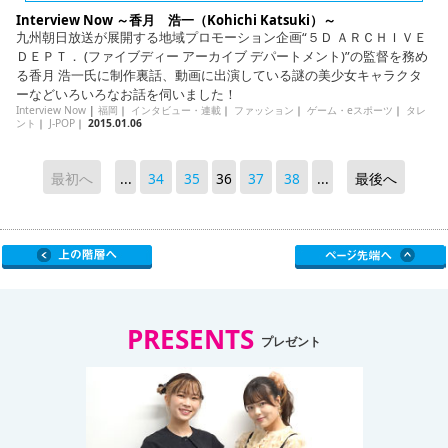
Interview Now ～香月 浩一（Kohichi Katsuki）～
九州朝日放送が展開する地域プロモーション企画“５Ｄ ＡＲＣＨＩＶＥ
ＤＥＰＴ． (ファイブディー アーカイブ デパートメント)”の監督を務め
る香月 浩一氏に制作裏話、動画に出演している謎の美少女キャラクタ
ーなどいろいろなお話を伺いました！
Interview Now
|
福岡
｜
インタビュー・連載
｜
ファッション
｜
ゲーム・eスポーツ
｜
タレ
ント
｜
J-POP
｜
2015.01.06
最初へ
...
34
35
36
37
38
...
最後へ
PRESENTS
プレゼント