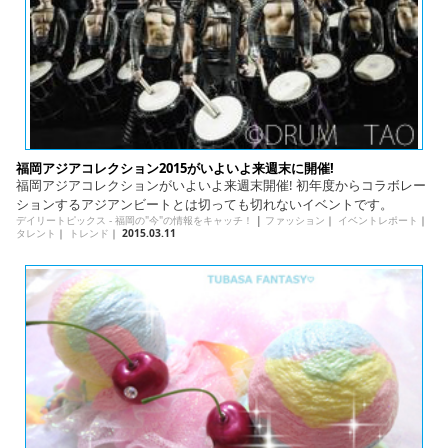
福岡アジアコレクション2015がいよいよ来週末に開催!
福岡アジアコレクションがいよいよ来週末開催! 初年度からコラボレー
ションするアジアンビートとは切っても切れないイベントです。
デイリートピックス - 福岡の"今"の情報をキャッチ！
|
ファッション
｜
イベントレポート
｜
タレント
｜
トレンド
｜
2015.03.11