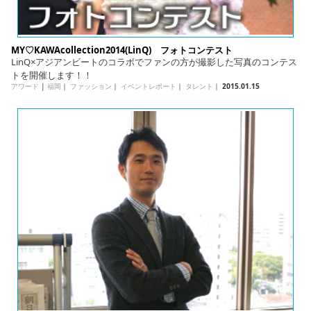
MY♡KAWAcollection2014(LinQ) フォトコンテスト
LinQ×アジアンビートのコラボでファンの方が撮影した写真のコンテス
トを開催します！！
アワード
|
福岡
｜
ファッション
｜
イベントレポート
｜
タレント
｜
2015.01.15