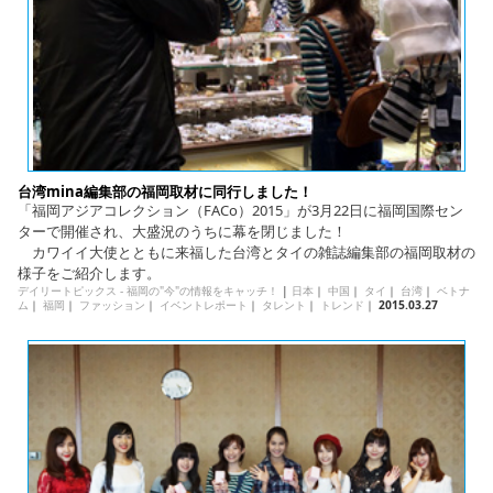
台湾mina編集部の福岡取材に同行しました！
「福岡アジアコレクション（FACo）2015」が3月22日に福岡国際セン
ターで開催され、大盛況のうちに幕を閉じました！
カワイイ大使とともに来福した台湾とタイの雑誌編集部の福岡取材の
様子をご紹介します。
デイリートピックス - 福岡の"今"の情報をキャッチ！
|
日本
｜
中国
｜
タイ
｜
台湾
｜
ベトナ
ム
｜
福岡
｜
ファッション
｜
イベントレポート
｜
タレント
｜
トレンド
｜
2015.03.27