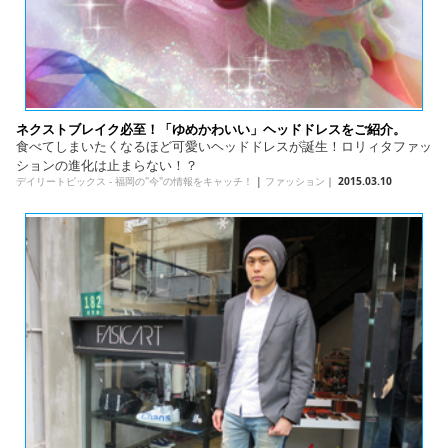
ネクストブレイク必至！「ゆめかわいい」ヘッドドレスをご紹介。
食べてしまいたくなるほど可愛いヘッドドレスが誕生！ロリィタファッ
ションの進化は止まらない！？
デイリートピックス - 福岡の"今"の情報をキャッチ！
|
ファッション
｜
2015.03.10