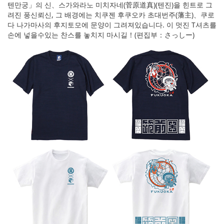
텐만궁」의 신、스가와라노 미치자네(菅原道真)(텐진)을 힌트로 그
려진 풍신뢰신, 그 배경에는 치쿠젠 후쿠오카 초대번주(藩主)、쿠로
다 나가마사의 후지토모에 문양이 그려져있습니다. 이 멋진 T셔츠를
손에 넣을수있는 찬스를 놓치지 마시길！(편집부：さっしー)