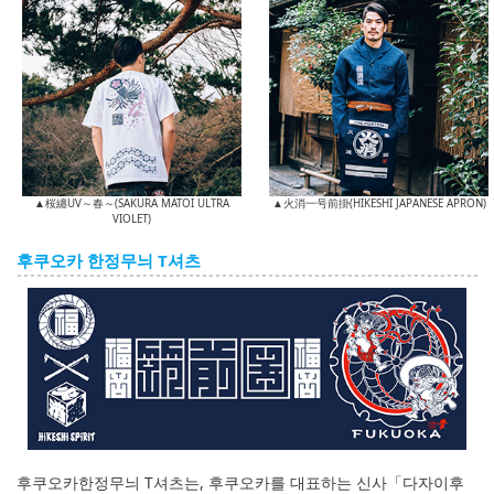
▲桜纏UV～春～(SAKURA MATOI ULTRA
▲火消一号前掛(HIKESHI JAPANESE APRON)
VIOLET)
후쿠오카 한정무늬 T셔츠
후쿠오카한정무늬 T셔츠는, 후쿠오카를 대표하는 신사「다자이후