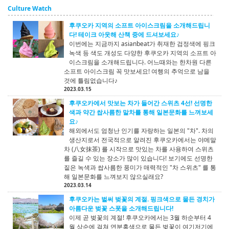
Culture Watch
후쿠오카 지역의 소프트 아이스크림을 소개해드립니
다! 테이크 아웃해 산책 중에 드셔보세요♪
이번에는 지금까지 asianbeat가 취재한 검정색에 핑크
녹색 등 색도 개성도 다양한 후쿠오카 지역의 소프트 아
이스크림을 소개해드립니다. 어느때와는 한차원 다른
소프트 아이스크림 꼭 맛보세요! 여행의 추억으로 남을
것에 틀림없습니다♪
2023.03.15
후쿠오카에서 맛보는 차가 들어간 스위츠 4선! 선명한
색과 약간 쌉사름한 말차를 통해 일본문화를 느껴보세
요♪
해외에서도 엄청난 인기를 자랑하는 일본의 "차". 차의
생산지로서 전국적으로 알려진 후쿠오카에서는 야메말
차 (八女抹茶) 를 시작으로 맛있는 차를 사용하여 스위츠
를 즐길 수 있는 장소가 많이 있습니다! 보기에도 선명한
짙은 녹색과 쌉사름한 풍미가 매력적인 "차 스위츠" 를 통
해 일본문화를 느껴보지 않으실래요?
2023.03.14
후쿠오카는 벌써 벚꽃의 계절. 핑크색으로 물든 경치가
아름다운 벚꽃 스폿을 소개해드립니다!
이제 곧 벚꽃의 계절! 후쿠오카에서는 3월 하순부터 4
월 상순에 걸쳐 연분홍색으로 물든 벚꽃이 여기저기에