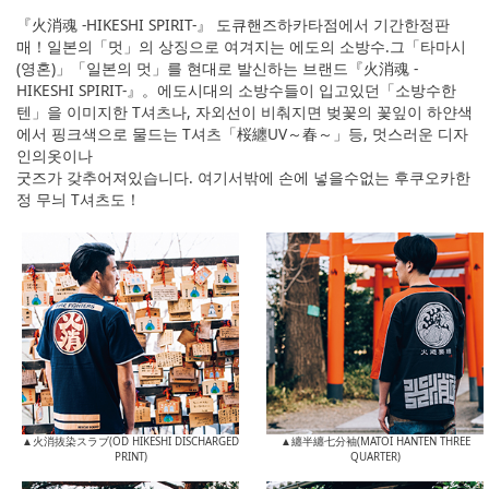
『火消魂 -HIKESHI SPIRIT-』 도큐핸즈하카타점에서 기간한정판
매！일본의「멋」의 상징으로 여겨지는 에도의 소방수.그「타마시
(영혼)」「일본의 멋」를 현대로 발신하는 브랜드『火消魂 -
HIKESHI SPIRIT-』。에도시대의 소방수들이 입고있던「소방수한
텐」을 이미지한 T셔츠나, 자외선이 비춰지면 벚꽃의 꽃잎이 하얀색
에서 핑크색으로 물드는 T셔츠「桜纏UV～春～」등, 멋스러운 디자
인의옷이나
굿즈가 갖추어져있습니다. 여기서밖에 손에 넣을수없는 후쿠오카한
정 무늬 T셔츠도！
▲火消抜染スラブ(OD HIKESHI DISCHARGED
▲纏半纏七分袖(MATOI HANTEN THREE
PRINT)
QUARTER)