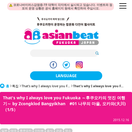
코로나바이러스감염증-19 대책이 각지에서 실시되고 있습니다. 이벤트와 점
포의 운영 상황은 공식 홈페이지 등에서 확인하여 주십시오.
LANGUAGE
홈
특집
That's why I always love you F...
日本語
That's why I always love you F...
That's why I always love you Fukuoka ～후쿠오카의 멋진 여행
한국어
기～ by Zcongklod Bangyikhan #01 나무의 마을, 오카와(大川)
（1/5）
簡体中文
2015.12.16
繁體中文
일본
태국
후쿠오카
인터뷰
음식
관광
명소