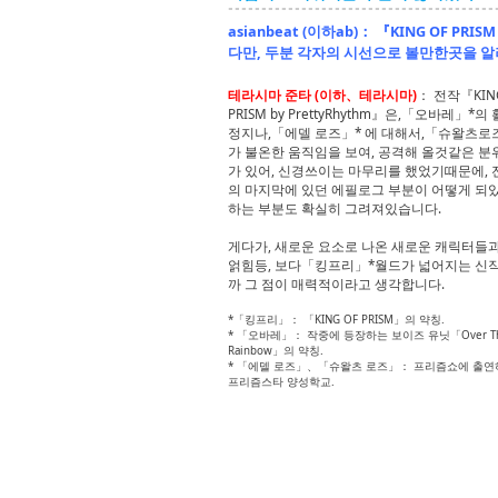
asianbeat (이하ab)： 『KING OF PR
다만, 두분 각자의 시선으로 볼만한곳을 
테라시마 준타 (이하、테라시마)
： 전작『KIN
PRISM by PrettyRhythm』은,「오바레」*의
정지나,「에델 로즈」* 에 대해서,「슈왈츠로
가 불온한 움직임을 보여, 공격해 올것같은 분
가 있어, 신경쓰이는 마무리를 했었기때문에, 
의 마지막에 있던 에필로그 부분이 어떻게 되
하는 부분도 확실히 그려져있습니다.
게다가, 새로운 요소로 나온 새로운 캐릭터들
얽힘등, 보다「킹프리」*월드가 넓어지는 신
까 그 점이 매력적이라고 생각합니다.
*「킹프리」： 「KING OF PRISM」의 약칭.
* 「오바레」： 작중에 등장하는 보이즈 유닛「Over T
Rainbow」의 약칭.
* 「에델 로즈」、「슈왈츠 로즈」： 프리즘쇼에 출연
프리즘스타 양성학교.