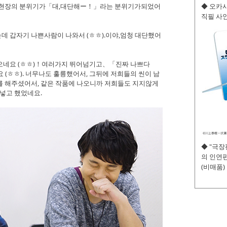
, 현장의 분위기가「대,대단해ー！」라는 분위기가되었어
◆ 오카사
직필 사인
데 갑자기 나쁜사람이 나와서 (ㅎㅎ).이야,엄청 대단했어
나오네요 (ㅎㅎ)！여러가지 뛰어넘기고、「진짜 나쁘다
ㅎㅎ). 너무나도 훌륭했어서, 그뒤에 저희들의 씬이 남
를 해주셨어서, 같은 작품에 나오니까 저희들도 지지않게
합넣고 했었네요.
◆ "극
의 인연편
(비매품)