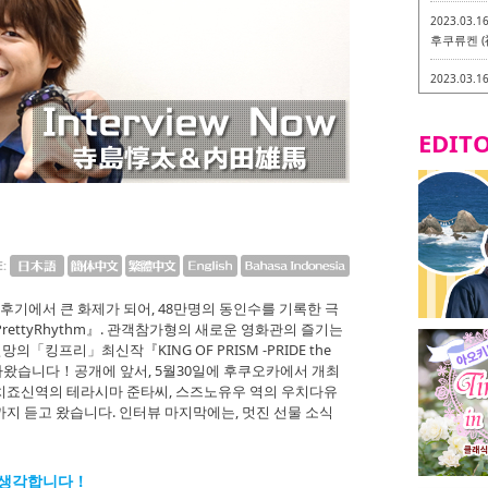
2023.03.1
후쿠류켄 (
2023.03.1
후쿠오카 라
-
EDITO
2023.03.0
비건・베지
2023.03.0
이소기요카
지테리언 메
E:
2023.03.0
little 
 후기에서 큰 화제가 되어, 48만명의 동인수를 기록한 극
카시
 PrettyRhythm』. 관객참가형의 새로운 영화관의 즐기는
의「킹프리」최신작『KING OF PRISM -PRIDE the
2023.02.2
 돌아왔습니다！공개에 앞서, 5월30일에 후쿠오카에서 개최
토치쿠켄 
치죠신역의 테라시마 준타씨, 스즈노유우 역의 우치다유
지 듣고 왔습니다. 인터뷰 마지막에는, 멋진 선물 소식
 생각합니다！