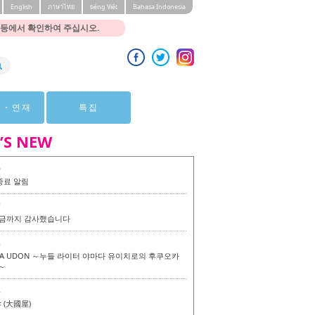
English
ภาษาไทย
tiéng Viêt
Bahasa Indonesia
 등에서 확인하여 주십시오.
뷰・연재
특집
’S NEW
0
종료 알림
7
 지금까지 감사했습니다
6
KA UDON ～누들 라이터 야마다 유이치로의 후쿠오카
～
6
(大國屋)