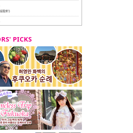
6
福龍軒)
6
멘 월드 - Presented by 누들 라이터 야마다 유이치로
RS' PICKS
7
테리언 메뉴 시식 투어 in 후쿠오카시
7
라즈 하카타 본점 / 磯ぎよからず 博多本店 - 비건・베
뉴 시식투어 in 후쿠오카시 -
2
stand 다이묘점 -비건・베지테리언 메뉴 시식투어 in 후쿠오
8
오리오본사 우동점 / 東筑軒 折尾本社うどん店