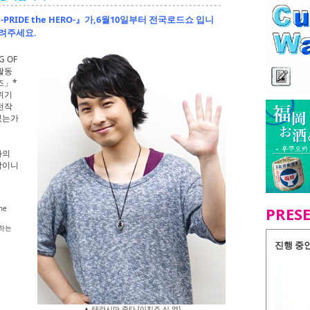
ISM -PRIDE the HERO-』가,6월10일부터 전국로드쇼 입니
알려주세요.
G OF
 활동
즈」*
위기
전작
있는가
과의
작이니
PRES
he
하는
진행 중
▲ 테라시마 준타 (이치죠 신 역)