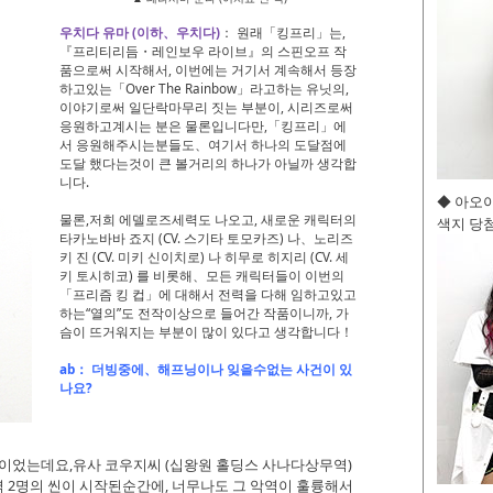
우치다 유마 (이하、우치다)
： 원래「킹프리」는,
『프리티리듬・레인보우 라이브』의 스핀오프 작
품으로써 시작해서, 이번에는 거기서 계속해서 등장
하고있는「Over The Rainbow」라고하는 유닛의,
이야기로써 일단락마무리 짓는 부분이, 시리즈로써
응원하고계시는 분은 물론입니다만,「킹프리」에
서 응원해주시는분들도、여기서 하나의 도달점에
도달 했다는것이 큰 볼거리의 하나가 아닐까 생각합
니다.
◆ 아오
물론,저희 에델로즈세력도 나오고, 새로운 캐릭터의
색지 당첨
타카노바바 죠지 (CV. 스기타 토모카즈) 나、노리즈
키 진 (CV. 미키 신이치로) 나 히무로 히지리 (CV. 세
키 토시히코) 를 비롯해、모든 캐릭터들이 이번의
「프리즘 킹 컵」에 대해서 전력을 다해 임하고있고
하는“열의”도 전작이상으로 들어간 작품이니까, 가
슴이 뜨거워지는 부분이 많이 있다고 생각합니다！
ab： 더빙중에、해프닝이나 잊을수없는 사건이 있
나요?
날이었는데요,유사 코우지씨 (십왕원 홀딩스 사나다상무역)
역 2명의 씬이 시작된순간에, 너무나도 그 악역이 훌륭해서