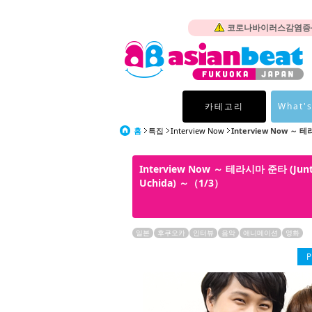
코로나바이러스감염증-1
카테고리
What's
홈
특집
Interview Now
Interview Now ～ 테
Interview Now ～ 테라시마 준타 (Ju
Uchida) ～（1/3）
일본
후쿠오카
인터뷰
음악
애니메이션
영화
P