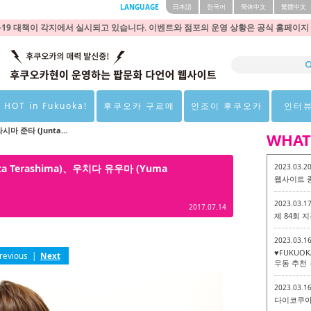
LANGUAGE
日本語
한국어
簡体中文
繁體中文
9 대책이 각지에서 실시되고 있습니다. 이벤트와 점포의 운영 상황은 공식 홈페이지
 HOT in Fukuoka!
후쿠오카 구르메
인조이 후쿠오카
인터
라시마 준타 (Junta...
WHAT
nta Terashima)、우치다 유우마 (Yuma
2023.03.2
웹사이트 
2023.03.1
2017.07.14
제 84회
2023.03.1
♥FUKUO
revious
|
Next
우동 추천 
2023.03.1
다이코쿠야 