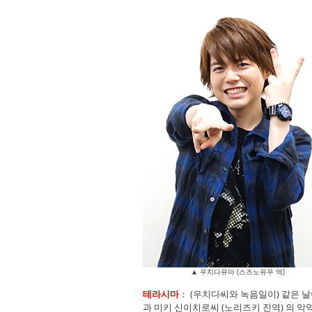
▲ 우치다유마 (스즈노유우 역)
테라시마
： (우치다씨와 녹음일이) 같은 
과 미키 신이치로씨 (노리즈키 진역) 의 악