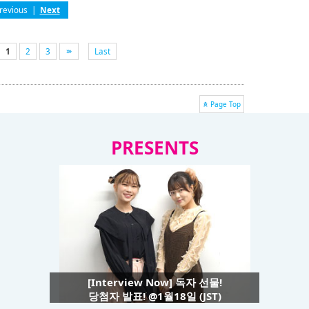
revious
|
Next
1
2
3
Last
Page Top
PRESENTS
[Interview Now] 독자 선물!
당첨자 발표! @1월18일 (JST)