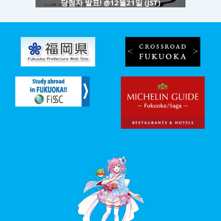
당첨자 발표! @12월21일 (JST)