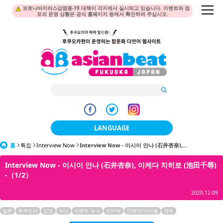
코로나바이러스감염증-19 대책이 각지에서 실시되고 있습니다. 이벤트와 점
포의 운영 상황은 공식 홈페이지 등에서 확인하여 주십시오.
LANGUAGE
홈
특집
Interview Now
Interview Now - 이시이 안나 (石井杏奈),...
日本語
Interview Now - 이시이 안나 (石井杏奈), 이케다 치히로 (池田千尋)
한국어
-（1/2）
簡体中文
2020.12.09
繁體中文
일본
후쿠오카
도쿄
부산
이벤트 뉴스
인터뷰
연예인/아이돌
영화