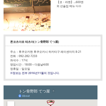
【코・라멘】…600엔
외 선술집 메뉴 다수
톤코츠야로 테츠야(トン骨野郎 てつ屋)
주소：후쿠오카현 후쿠오카시 하카타구 레이센마치 8-21
전화：092-282-7233
좌석수：17석
영업시간：18:00～다음날4:00
정휴일：일요일
※정보는 전부 2016년11월의 것입니다.