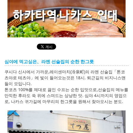
English
ภาษาไทย
tiéng Viêt
Bahasa Indonesia
심야에 먹고싶은、라멘 선술집의 순한 한그릇
쿠시다 신사에서 가까운,레이센마치(冷泉町)의 라멘 선술집「톤코
츠야로 테츠야」에 빛이 들어오는것은 18시. 퇴근길의 비지니스맨
들이 모입니다.
톤코츠 100%를 제대로 끓인 수프는 순한 입맛으로,선술집의 메뉴를
만끽한 후라도 쑥 위에 스며드는 상냥한 맛. 심야 4시까지의 영업으
로, 나카스 귀가길에 마무리의 한그릇을 원해서 찾아오시는 분도.