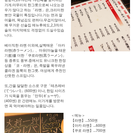
가게.마무리의 한그릇으로써 나오는경
우가 많다고 하는「라멘」은,크리미한
뽀얀 국물이 특징입니다.가는 면과 잘
어울려, 목넘김도 편하다.무겁지않아서,
꽤 무거운 선술집 메뉴후에도,2,3차의
술의 마지막에도 걱정없이 드실수있습
니다.
베이직한 라멘 이외에,살짝매운 「아카
라멘(赤ラーメン)」、마유(마늘을 태운
기름)를 더한「쿠로라멘(黒ラーメン)」
등 종류도 풍부.중에서도 유니크한 한정
상품 「코・라멘」은, 족발을 푹우려낸
콜라겐 듬뿍의 한그릇. 여성에게 추천인
산뜻한 스프입니다.
또,간을 달달한 소스로 구운「테츠레바
(てつレバ)」(600엔) 이나, 한입 사이즈
가 식욕을 돋우는「만두(ギョーザ)」
(400엔) 은 간판메뉴. 이가게를 방문하
면 꼭 먹어봐야하는 일품입니다.
＜메뉴＞
【라멘】…550엔
【아카 라멘】…600엔
【쿠로 라멘】…700엔