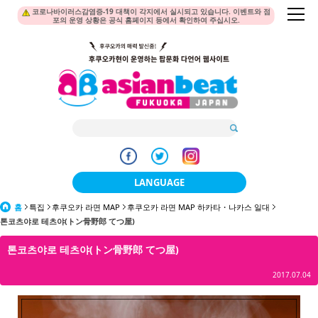
코로나바이러스감염증-19 대책이 각지에서 실시되고 있습니다. 이벤트와 점
포의 운영 상황은 공식 홈페이지 등에서 확인하여 주십시오.
LANGUAGE
홈
특집
후쿠오카 라면 MAP
후쿠오카 라면 MAP 하카타・나카스 일대
日本語
톤코츠야로 테츠야(トン骨野郎 てつ屋)
한국어
톤코츠야로 테츠야(トン骨野郎 てつ屋)
簡体中文
2017.07.04
繁體中文