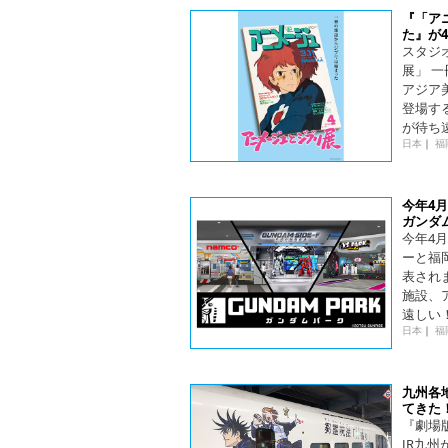
『「ア
た』が4
スタジ
展」 一
アジア
登場す
が待ち
日本
｜
福
今年4
ガンダ
今年4
ーと福
表され
施設、
遠しい
日本
｜
福
九州各
てきた
『劇場
JR九