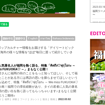
2023.03.1
福岡ラーメン
〜
2023.03.1
福龍軒
EDITO
2023.03.0
ヴィーガン
ポップカルチャー情報をお届けする「デイリートピック
2023.03.0
、海外の様々な情報を"ほぼ"毎日に渡って紹介していき
磯ぎよから
食ツアー 
2023.03.0
気著名人が福岡を熱く語る、特集「คิดถึง♡ฟุกุโอกะ ～
リトルス
iss FUKUOKA♡ ～」まもなく公開！
試食ツアー
皆さんに福岡の街のことをもっと知ってほしい、そして福
たことがある方には再訪の思いを膨らませてほしいという
2023.02.2
めて、特集『คิดถึง♡ฟุกุโอกะ ～ We miss FUKUOKA♡
東筑軒 折
企画！福岡での滞在経験があり、タイの若者に人気の著名
岡の思い出を熱く語ってもらっちゃいます♪まもなく公開
乞うご期待♪
イ
｜
福岡
｜
体験
｜
フード
｜
タレント
｜
観光
｜
動画
｜
2022.03.02