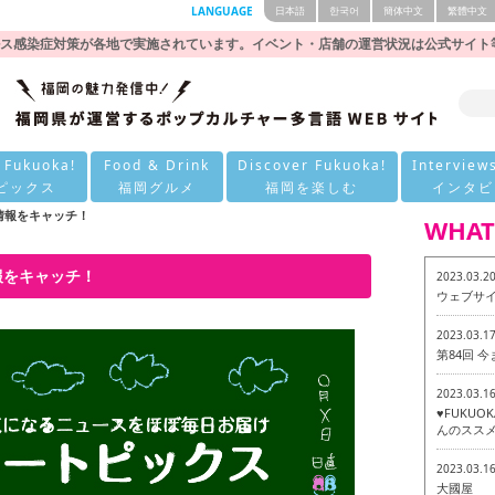
LANGUAGE
日本語
한국어
簡体中文
繁體中文
ス感染症対策が各地で実施されています。イベント・店舗の運営状況は公式サイト
 Fukuoka!
Food & Drink
Discover Fukuoka!
Interview
ピックス
福岡グルメ
福岡を楽しむ
インタビ
の情報をキャッチ！
WHAT
情報をキャッチ！
2023.03.2
ウェブサ
2023.03.1
第84回 
2023.03.1
♥FUKU
んのススメ
2023.03.1
大國屋