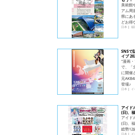
美術館
アム周
県にあ
どお得
日本
｜
福
SNS
イブ 2
"漫画
で、「北
に開催さ
元AK
登場♪
日本
｜
イ
アイドル
(日)、
アイドル
(日)
総勢1
日本
｜
イ