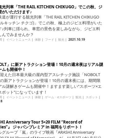
光列車「THE RAIL KITCHEN CHIKUGO」でこの秋、ジ
理がいただけます♪
道が運行する観光列車「THE RAIL KITCHEN CHIKUGO
レールキッチン チクゴ)」でこの秋、極上のジビエ料理がいた
す♪列車に揺られ、車窓の景色を楽しみながら、ジビエ料
しんでみませんか？
岡
｜
イベントニュース
｜
体験
｜
フード
｜
観光
｜
2021.10.19
BOLT」に新アトラクション登場！10月の週末夜はリアル謎
ームも開催中！
を迎えた日本最大級の屋内型アスレチック施設「NOBOLT
つの新アトラクションが登場！10月の週末夜には、期間限
アル謎解きゲームも開催中！ますます楽しい“スポーツ×エ
スポット”になっています！
岡
｜
イベントニュース
｜
体験
｜
ゲーム・eスポーツ
｜
観光
｜
スポット
｜
18
I Anniversary Tour 5×20 FILM “Record of
ries”』 ジャパンプレミア in 福岡をリポート！
グループ「嵐」のライブ映画『ARASHI Anniversary
×20 FILM "Record of Memories"』が、11月3日 (水) 先行公