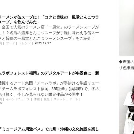
ラーメンが缶スープに！「コクと旨味の一風堂とんこつラ
スープ」を飲んでみた♪
、全国で人気のラーメン店「一風堂」のラーメンスープが
に！？名店の濃厚とんこつスープが手軽に味わえる缶スー
クと旨味の一風堂とんこつラーメンスープ」をご紹介！
岡
｜
フード
｜
トレンド
｜
2021.12.17
◆声優
り色紙
ムラボフォレスト福岡」のデジタルアートが冬景色に一新
活躍するアート集団「チームラボ」が手掛ける常設ミュー
チームラボフォレスト福岡 - SBI証券」(福岡市) で、冬の
光り輝く、今しか見られない限定作品が公開中！
岡
｜
イベントニュース
｜
体験
｜
観光
｜
スポット
｜
アート
｜
09
「ミュージアム周遊パス」で九州・沖縄の文化施設を楽し