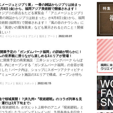
ニメージュとジブリ展」 一冊の雑誌からジブリは始まっ
月8日 (金) から、福岡アジア美術館で開催されます！
オジブリの原点をたどる展覧会『「アニメージュとジブリ
冊の雑誌からジブリは始まった』が4月8日 (金) から、福岡
美術館 (福岡市) で開催されます！『風の谷のナウシカ』に
る「風使いの腐海装束」なども展示されるとのこと！開催
遠しい！
岡
｜
イベントニュース
｜
アニメ
｜
観光
｜
アート
｜
2022.03.01
月開業予定の「ガンダムパーク福岡」の詳細が明らかに！
ムの世界観に浸りながら楽しめる3エリアが登場！
月に開業予定の商業施設「三井ショッピングパーク ららぽ
岡」内にオープンする「ガンダムパーク福岡」の全容が発
ました！パーク内は、ショップにスポーツアクティビティ
アミューズメント施設の3エリアで構成。オープンが待ち
！
岡
｜
アニメ
｜
観光
｜
スポット
｜
2022.02.15
地で領域展開！？JR九州×『呪術廻戦』のコラボ列車を見
！運行は2月下旬まで♪
版 呪術廻戦 0』が大ヒット上映中のアニメ『呪術廻戦』と
州がコラボしたラッピングトレインが、九州各地を走行中！