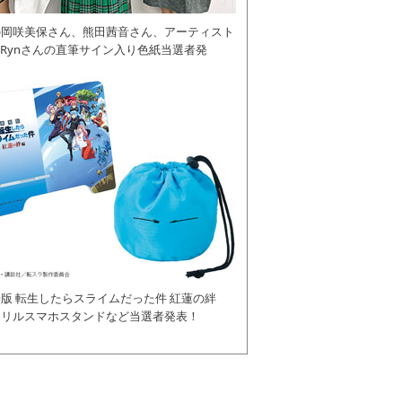
の岡咲美保さん、熊田茜音さん、アーティスト
daRynさんの直筆サイン入り色紙当選者発
版 転生したらスライムだった件 紅蓮の絆
クリルスマホスタンドなど当選者発表！