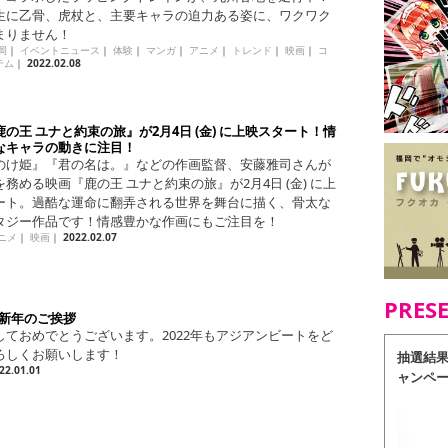
生に乙骨、虎杖と、主要キャラの迫力ある姿に、ワクワク
まりません！
岡
｜
イベントニュース
｜
体験
｜
マンガ
｜
アニメ
｜
トレンド
｜
映画
｜
コ
テム
｜
2022.02.08
の王 ユナと約束の旅』が2月4日 (金) に上映スタート！情
なキャラの動きに注目！
のけ姫』『君の名は。』などの作画監督、安藤雅司さんが
務める映画『鹿の王 ユナと約束の旅』が2月4日 (金) に上
ート。過酷な運命に翻弄される世界を舞台に描く、骨太な
タジー作品です！情感豊かな作画にもご注目を！
ニメ
｜
映画
｜
2022.02.07
PRES
年 新年のご挨拶
しておめでとうございます。2022年もアジアンビートをど
ろしくお願いします！
抽選結
22.01.01
ャンペ