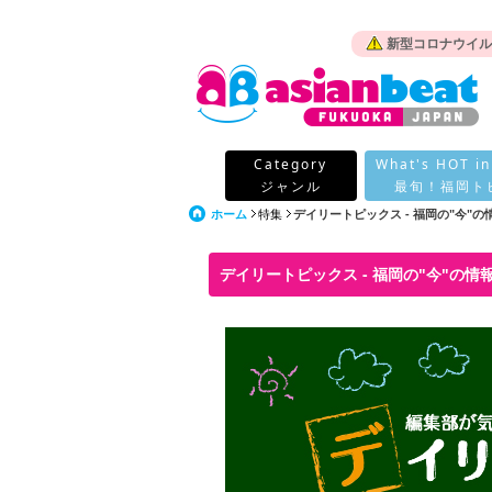
新型コロナウイル
Category
What's HOT in
ジャンル
最旬！福岡ト
ホーム
特集
デイリートピックス - 福岡の"今"
デイリートピックス - 福岡の"今"の