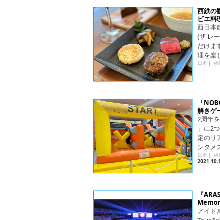
西鉄の観
ビエ料
西日本鉄
(ザ 
だけま
理を楽
日本
｜
福
「NO
解きゲ
2周年
」に2
定のリ
ンタメ
日本
｜
福
2021.10.
『ARASH
Memo
アイドル
Tour 5