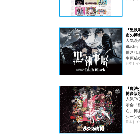
『黒執事展
市の博
人気漫画
Blac
催され
生原稿
日本
｜
イ
『魔法少
博多阪
人気T
示会「魔
ら、博
シーン
日本
｜
イ