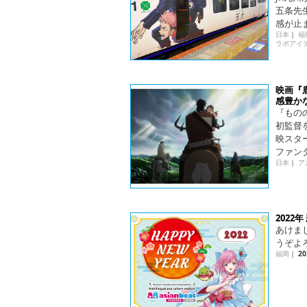
五条先
感が止
日本
｜
福
ラボアイ
映画『鹿
感豊か
『もの
初監督を
映スタ
ファン
日本
｜
ア
2022
あけま
うぞよ
福岡
｜
20