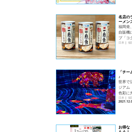
名店の
ーメン
福岡発
自販機
プ「コ
日本
｜
福
「チー
♪
世界で
ジアム「
色彩に
日本
｜
福
2021.12.
お得な
もう！