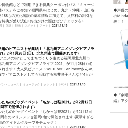
や博物館などで利用できる特典クーポン付パス「ミュージ
遊パス」をご存知？福岡県をはじめ、九州・沖縄・山口各
◆声優
る188もの文化施設の基本情報に加えて、入館料の割引な
のMin
な特典が盛り沢山♪お出かけの際はぜひチェックを♪
表！！
岡
｜
体験
｜
観光
｜
スポット
｜
アート
｜
2021.11.15
で話題のピアニストが集結！「北九州アニメソングピアノラ
021」が11月28日 (日)、北九州市で開催されます♪
・アニメの街"としてまちづくりを進める福岡県北九州市
九州アニメソングピアノライブ 2021」が11月28日 (日)
れます！大人気ピアニストYouTuber・Animenzさんや、
B48でピアニストとしても活動する松井咲子さんなど4人が
ベントニュース
｜
ミュージック
｜
タレント
｜
J-POP
｜
2021.11.10
◆『劇場
編』ア
たちのビッグイベント「ちかっぱ祭2021」が12月12日
福岡市で開催されます♪
たちのビッグイベント「ちかっぱ祭2021」が12月12日
、福岡市のマリンメッセ福岡B館で開催されます♪豪華すぎる
2組のアイドルグループをチェック！
ベントニュース
｜
ミュージック
｜
タレント
｜
J-POP
｜
2021.11.09