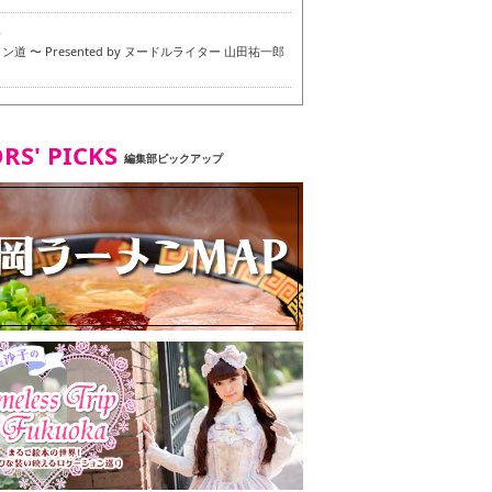
6
道 〜 Presented by ヌードルライター 山田祐一郎
6
RS' PICKS
編集部ピックアップ
7
・ベジタリアンメニュー試食ツアー in 福岡市
7
ず 博多本店 〜 ヴィーガン・ベジタリアンメニュー試
in 福岡市！〜
2
タンド大名店 〜 ヴィーガン・ベジタリアンメニュー
 in 福岡市！〜
8
尾本社うどん店