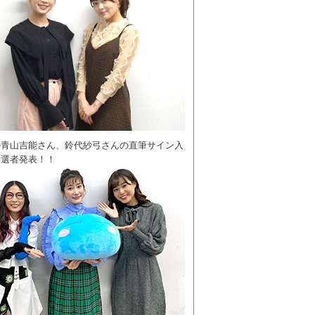
の青山吉能さん、鈴代紗弓さんの直筆サイン入
当選者発表！！