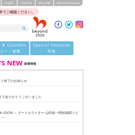
English
ภาษาไทย
tiéng Viêt
Bahasa Indonesia
等でご確認ください。
s & Columns
Special Features
ュー・連載
特集
’S NEW
新着情報
0
イト終了のお知らせ
7
今までありがとうございました
6
OKA UDON ～ ヌードルライター 山田祐一郎的福岡うど
 ～
6