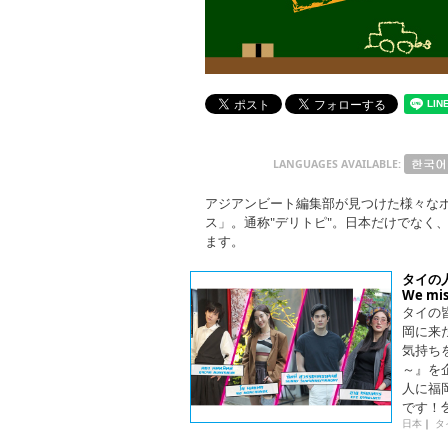
LANGUAGES AVAILABLE:
アジアンビート編集部が見つけた様々な
ス」。通称"デリトピ"。日本だけでなく
ます。
タイの人
We m
タイの
岡に来
気持ちを込
～』を
人に福
です！
日本
｜
タ