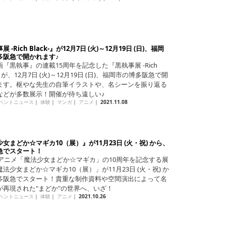
 -Rich Black-』が12月7日 (火)～12月19日 (日)、福岡
多阪急で開かれます♪
『黒執事』の連載15周年を記念した『黒執事展 -Rich
k-』が、12月7日 (火)～12月19日 (日)、福岡市の博多阪急で開
ます。枢やな先生の自筆イラストや、名シーンを振り返る
などが多数展示！開催が待ち遠しい♪
ベントニュース
｜
体験
｜
マンガ
｜
アニメ
｜
2021.11.08
女まどか☆マギカ10（展）』が11月23日 (火・祝) から、
急でスタート！
Vアニメ「魔法少女まどか☆マギカ」の10周年を記念する展
法少女まどか☆マギカ10（展）」が11月23日 (火・祝) か
多阪急でスタート！貴重な制作資料や空間演出によって名
が再現された"まどか"の世界へ、いざ！
ベントニュース
｜
体験
｜
アニメ
｜
2021.10.26