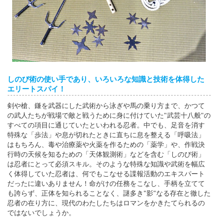
しのび術の使い手であり、いろいろな知識と技術を体得した
エリートスパイ！
剣や槍、鎌を武器にした武術から泳ぎや馬の乗り方まで、かつて
の武人たちが戦場で敵と戦うために身に付けていた"武芸十八般"の
すべての項目に通じていたといわれる忍者。中でも、足音を消す
特殊な「歩法」や息が切れたときに直ちに息を整える「呼吸法」
はもちろん、毒や治療薬や火薬を作るための「薬学」や、作戦決
行時の天候を知るための「天体観測術」などを含む「しのび術」
は忍者にとって必須スキル。そのような特殊な知識や武術を幅広
く体得していた忍者は、何でもこなせる諜報活動のエキスパート
だったに違いありません！命がけの任務をこなし、手柄を立てて
も誇らず、正体を知られることなく、謎多き"影"なる存在と徹した
忍者の在り方に、現代のわたしたちはロマンをかきたてられるの
ではないでしょうか。