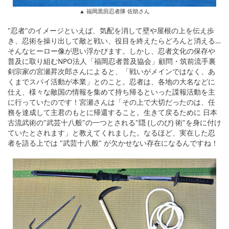
▲ 福岡黒田忍者隊 佐助さん
"忍者"のイメージといえば、気配を消して壁や屋根の上を伝え歩
き、忍術を操り出して敵と戦い、役目を終えたらどろんと消える…
そんなヒーロー像が思い浮かびます。しかし、忍者文化の保存や
普及に取り組むNPO法人「福岡忍者普及協会」顧問・筑前流手裏
剣宗家の宮瀬昇次郎さんによると、「戦いがメインではなく、あ
くまでスパイ活動が本業」とのこと。忍者は、各地の大名などに
仕え、様々な敵国の情報を集めて持ち帰るといった諜報活動を主
に行っていたのです！宮瀬さんは「その上で大切だったのは、任
務を達成して主君のもとに帰還すること。生きて戻るために 日本
古流武術の"武芸十八般"の一つとされる"隠 (しのび) 術"を身に付け
ていたとされます」と教えてくれました。なるほど、実在した忍
者を語る上では "武芸十八般" が欠かせない存在になるんですね！