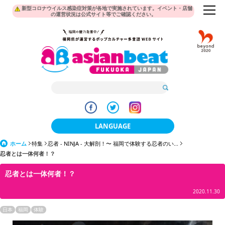
新型コロナウイルス感染症対策が各地で実施されています。イベント・店舗
の運営状況は公式サイト等でご確認ください。
LANGUAGE
ホーム
特集
忍者 - NINJA - 大解剖！〜 福岡で体験する忍者のい...
日本語
忍者とは一体何者！？
한국어
忍者とは一体何者！？
簡体中文
2020.11.30
繁體中文
日本
福岡
体験