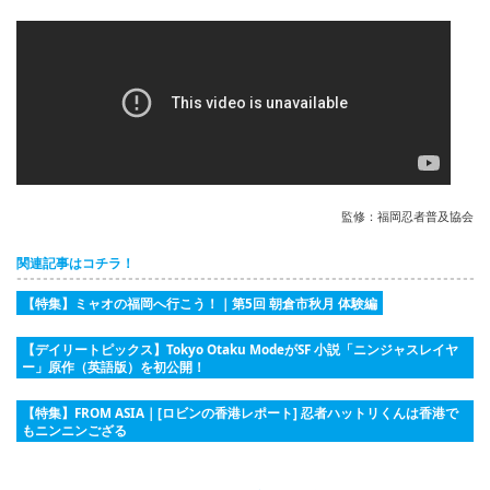
監修：福岡忍者普及協会
関連記事はコチラ！
【特集】ミャオの福岡へ行こう！｜第5回 朝倉市秋月 体験編
【デイリートピックス】Tokyo Otaku ModeがSF 小説「ニンジャスレイヤ
ー」原作（英語版）を初公開！
【特集】FROM ASIA｜[ロビンの香港レポート] 忍者ハットリくんは香港で
もニンニンござる