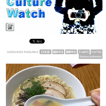
English
ภาษาไทย
tiéng Viêt
Bahasa Indonesia
Culture Watch
LANGUAGES AVAILABLE: