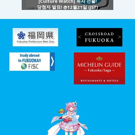
[Culture Watch] 독자 선물!
당첨자 발표! @12월21일 (JST)