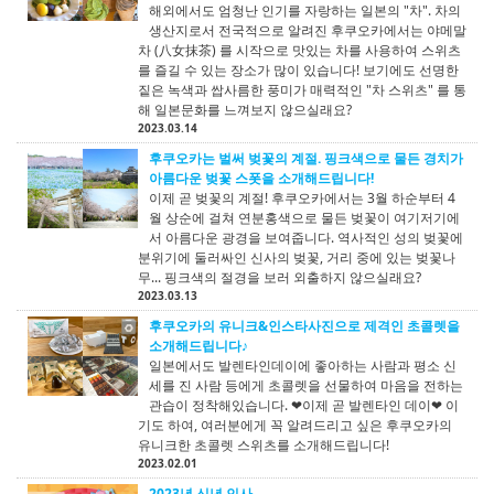
해외에서도 엄청난 인기를 자랑하는 일본의 "차". 차의
생산지로서 전국적으로 알려진 후쿠오카에서는 야메말
차 (八女抹茶) 를 시작으로 맛있는 차를 사용하여 스위츠
를 즐길 수 있는 장소가 많이 있습니다! 보기에도 선명한
짙은 녹색과 쌉사름한 풍미가 매력적인 "차 스위츠" 를 통
해 일본문화를 느껴보지 않으실래요?
2023.03.14
후쿠오카는 벌써 벚꽃의 계절. 핑크색으로 물든 경치가
아름다운 벚꽃 스폿을 소개해드립니다!
이제 곧 벚꽃의 계절! 후쿠오카에서는 3월 하순부터 4
월 상순에 걸쳐 연분홍색으로 물든 벚꽃이 여기저기에
서 아름다운 광경을 보여줍니다. 역사적인 성의 벚꽃에
분위기에 둘러싸인 신사의 벚꽃, 거리 중에 있는 벚꽃나
무... 핑크색의 절경을 보러 외출하지 않으실래요?
2023.03.13
후쿠오카의 유니크&인스타사진으로 제격인 초콜렛을
소개해드립니다♪
일본에서도 발렌타인데이에 좋아하는 사람과 평소 신
세를 진 사람 등에게 초콜렛을 선물하여 마음을 전하는
관습이 정착해있습니다. ❤이제 곧 발렌타인 데이❤ 이
기도 하여, 여러분에게 꼭 알려드리고 싶은 후쿠오카의
유니크한 초콜렛 스위츠를 소개해드립니다!
2023.02.01
2023년 신년 인사