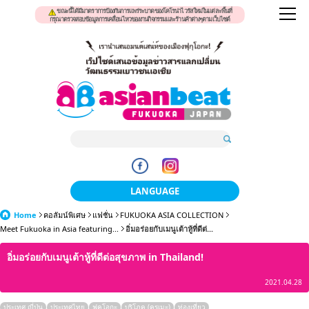
ขณะนี้ได้มีมาตราการป้องกันการแพร่ระบาดของโคโรน่าไวรัสใหม่ในแต่ละพื้นที่
กรุณาตรวจสอบข้อมูลการเคลื่อนไหวของงานกิจกรรมและร้านค้าต่างๆตามเว็บไซต์
LANGUAGE
Home
คอลัมน์พิเศษ
แฟชั่น
FUKUOKA ASIA COLLECTION
日本語
Meet Fukuoka in Asia featuring...
อิ่มอร่อยกับเมนูเต้าหู้ที่ดีต่...
한국어
อิ่มอร่อยกับเมนูเต้าหู้ที่ดีต่อสุขภาพ in Thailand!
簡体中文
2021.04.28
繁體中文
ประเทศ ญี่ปุ่น
ประเทศไทย
ฟุคุโอกะ
บริโภค (คุรุเมะ)
ท่องเที่ยว