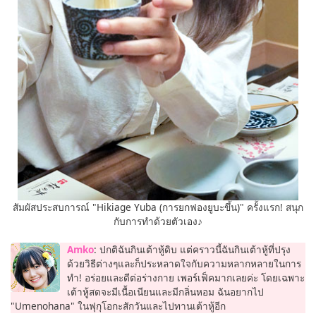
สัมผัสประสบการณ์ "Hikiage Yuba (การยกฟองยูบะขึ้น)" ครั้งแรก! สนุก
กับการทำด้วยตัวเอง♪
Amko
: ปกติฉันกินเต้าหู้ดิบ แต่คราวนี้ฉันกินเต้าหู้ที่ปรุง
ด้วยวิธีต่างๆและก็ประหลาดใจกับความหลากหลายในการ
ทำ! อร่อยและดีต่อร่างกาย เพอร์เฟ็คมากเลยค่ะ โดยเฉพาะ
เต้าหู้สดจะมีเนื้อเนียนและมีกลิ่นหอม ฉันอยากไป
"Umenohana" ในฟุกุโอกะสักวันและไปทานเต้าหู้อีก