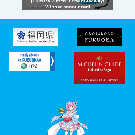
[Culture Watch] Prize giveaway!
Winner announced!