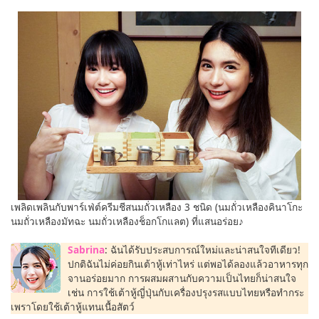
เพลิดเพลินกับพาร์เฟ่ต์ครีมชีสนมถั่วเหลือง 3 ชนิด (นมถั่วเหลืองคินาโกะ
นมถั่วเหลืองมัทฉะ นมถั่วเหลืองช็อกโกแลต) ที่แสนอร่อย♪
Sabrina
: ฉันได้รับประสบการณ์ใหม่และน่าสนใจทีเดียว!
ปกติฉันไม่ค่อยกินเต้าหู้เท่าไหร่ แต่พอได้ลองแล้วอาหารทุก
จานอร่อยมาก การผสมผสานกับความเป็นไทยก็น่าสนใจ
เช่น การใช้เต้าหู้ญี่ปุ่นกับเครื่องปรุงรสแบบไทยหรือทำกระ
เพราโดยใช้เต้าหู้แทนเนื้อสัตว์