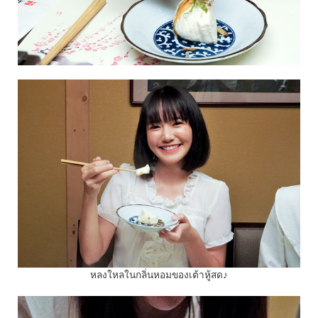
หลงใหลในกลิ่นหอมของเต้าหู้สด♪