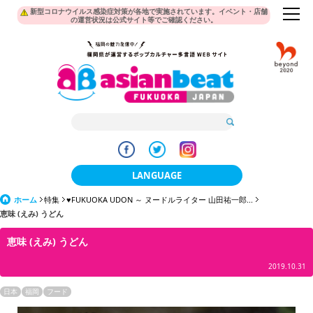
新型コロナウイルス感染症対策が各地で実施されています。イベント・店舗
の運営状況は公式サイト等でご確認ください。
LANGUAGE
ホーム
特集
♥FUKUOKA UDON ～ ヌードルライター 山田祐一郎...
日本語
恵味 (えみ) うどん
한국어
恵味 (えみ) うどん
簡体中文
2019.10.31
繁體中文
日本
福岡
フード