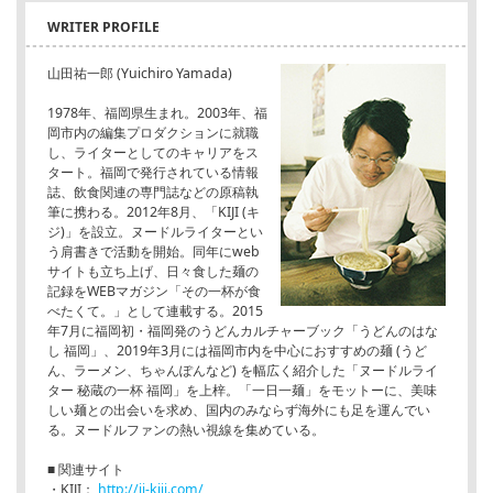
WRITER PROFILE
山田祐一郎 (Yuichiro Yamada)
1978年、福岡県生まれ。2003年、福
岡市内の編集プロダクションに就職
し、ライターとしてのキャリアをス
タート。福岡で発行されている情報
誌、飲食関連の専門誌などの原稿執
筆に携わる。2012年8月、「KIJI (キ
ジ)」を設立。ヌードルライターとい
う肩書きで活動を開始。同年にweb
サイトも立ち上げ、日々食した麺の
記録をWEBマガジン「その一杯が食
べたくて。」として連載する。2015
年7月に福岡初・福岡発のうどんカルチャーブック「うどんのはな
し 福岡」、2019年3月には福岡市内を中心におすすめの麺 (うど
ん、ラーメン、ちゃんぽんなど) を幅広く紹介した「ヌードルライ
ター 秘蔵の一杯 福岡」を上梓。「一日一麺」をモットーに、美味
しい麺との出会いを求め、国内のみならず海外にも足を運んでい
る。ヌードルファンの熱い視線を集めている。
■ 関連サイト
・KIJI：
http://ii-kiji.com/