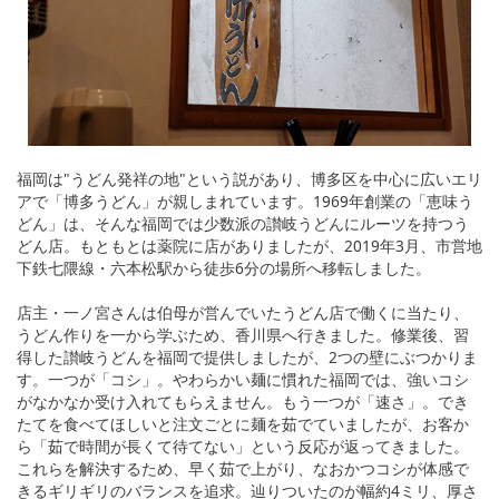
福岡は"うどん発祥の地"という説があり、博多区を中心に広いエリ
アで「博多うどん」が親しまれています。1969年創業の「恵味う
どん」は、そんな福岡では少数派の讃岐うどんにルーツを持つう
どん店。もともとは薬院に店がありましたが、2019年3月、市営地
下鉄七隈線・六本松駅から徒歩6分の場所へ移転しました。
店主・一ノ宮さんは伯母が営んでいたうどん店で働くに当たり、
うどん作りを一から学ぶため、香川県へ行きました。修業後、習
得した讃岐うどんを福岡で提供しましたが、2つの壁にぶつかりま
す。一つが「コシ」。やわらかい麺に慣れた福岡では、強いコシ
がなかなか受け入れてもらえません。もう一つが「速さ」。でき
たてを食べてほしいと注文ごとに麺を茹でていましたが、お客か
ら「茹で時間が長くて待てない」という反応が返ってきました。
これらを解決するため、早く茹で上がり、なおかつコシが体感で
きるギリギリのバランスを追求。辿りついたのが幅約4ミリ、厚さ