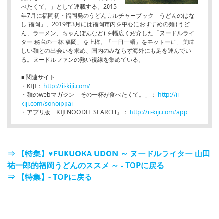
べたくて。」として連載する。2015
年7月に福岡初・福岡発のうどんカルチャーブック「うどんのはな
し 福岡」、2019年3月には福岡市内を中心におすすめの麺 (うど
ん、ラーメン、ちゃんぽんなど) を幅広く紹介した「ヌードルライ
ター 秘蔵の一杯 福岡」を上梓。「一日一麺」をモットーに、美味
しい麺との出会いを求め、国内のみならず海外にも足を運んでい
る。ヌードルファンの熱い視線を集めている。
■ 関連サイト
・KIJI：
http://ii-kiji.com/
・麺のwebマガジン「その一杯が食べたくて。」：
http://ii-
kiji.com/sonoippai
・アプリ版「KIJI NOODLE SEARCH」：
http://ii-kiji.com/app
⇒ 【特集】♥FUKUOKA UDON ～ ヌードルライター 山田
祐一郎的福岡うどんのススメ ～ - TOPに戻る
⇒ 【特集】- TOPに戻る