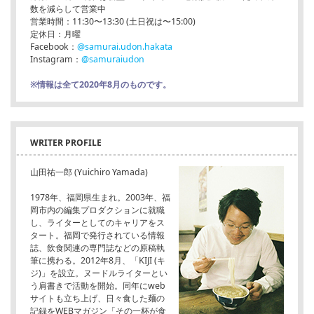
数を減らして営業中
営業時間：11:30〜13:30 (土日祝は〜15:00)
定休日：月曜
Facebook：
@samurai.udon.hakata
Instagram：
@samuraiudon
※情報は全て2020年8月のものです。
WRITER PROFILE
山田祐一郎 (Yuichiro Yamada)
1978年、福岡県生まれ。2003年、福
岡市内の編集プロダクションに就職
し、ライターとしてのキャリアをス
タート。福岡で発行されている情報
誌、飲食関連の専門誌などの原稿執
筆に携わる。2012年8月、「KIJI (キ
ジ)」を設立。ヌードルライターとい
う肩書きで活動を開始。同年にweb
サイトも立ち上げ、日々食した麺の
記録をWEBマガジン「その一杯が食