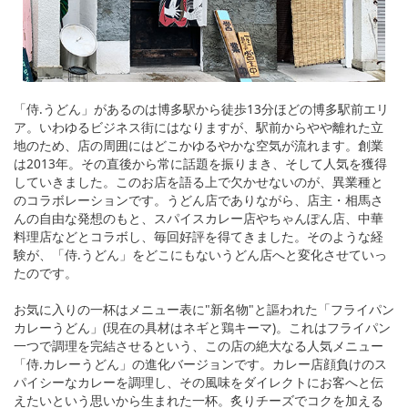
「侍.うどん」があるのは博多駅から徒歩13分ほどの博多駅前エリ
ア。いわゆるビジネス街にはなりますが、駅前からやや離れた立
地のため、店の周囲にはどこかゆるやかな空気が流れます。創業
は2013年。その直後から常に話題を振りまき、そして人気を獲得
していきました。このお店を語る上で欠かせないのが、異業種と
のコラボレーションです。うどん店でありながら、店主・相馬さ
んの自由な発想のもと、スパイスカレー店やちゃんぽん店、中華
料理店などとコラボし、毎回好評を得てきました。そのような経
験が、「侍.うどん」をどこにもないうどん店へと変化させていっ
たのです。
お気に入りの一杯はメニュー表に"新名物"と謳われた「フライパン
カレーうどん」(現在の具材はネギと鶏キーマ)。これはフライパン
一つで調理を完結させるという、この店の絶大なる人気メニュー
「侍.カレーうどん」の進化バージョンです。カレー店顔負けのス
パイシーなカレーを調理し、その風味をダイレクトにお客へと伝
えたいという思いから生まれた一杯。炙りチーズでコクを加える