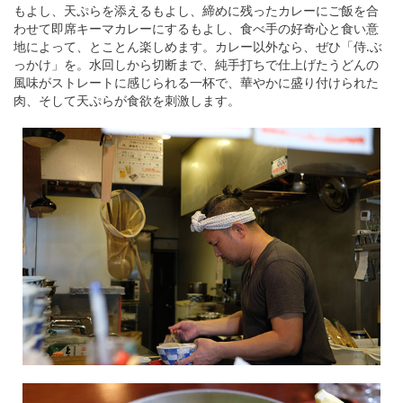
もよし、天ぷらを添えるもよし、締めに残ったカレーにご飯を合
わせて即席キーマカレーにするもよし、食べ手の好奇心と食い意
地によって、とことん楽しめます。カレー以外なら、ぜひ「侍.ぶ
っかけ」を。水回しから切断まで、純手打ちで仕上げたうどんの
風味がストレートに感じられる一杯で、華やかに盛り付けられた
肉、そして天ぷらが食欲を刺激します。