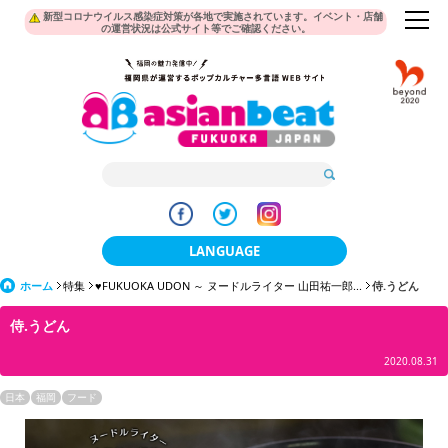
新型コロナウイルス感染症対策が各地で実施されています。イベント・店舗
の運営状況は公式サイト等でご確認ください。
LANGUAGE
ホーム
特集
♥FUKUOKA UDON ～ ヌードルライター 山田祐一郎...
日本語
侍.うどん
侍.うどん
한국어
2020.08.31
簡体中文
日本
福岡
フード
繁體中文