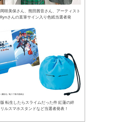
の岡咲美保さん、熊田茜音さん、アーティスト
daRynさんの直筆サイン入り色紙当選者発
版 転生したらスライムだった件 紅蓮の絆
クリルスマホスタンドなど当選者発表！