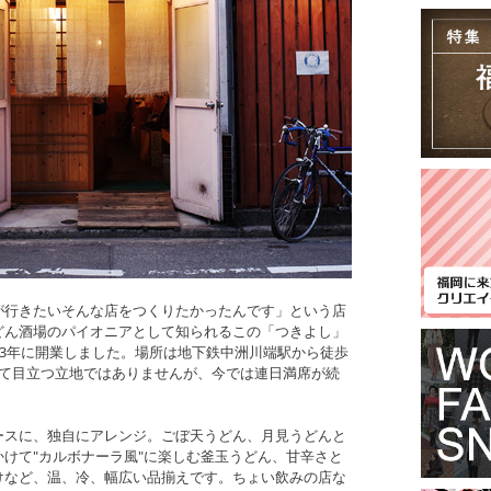
が行きたいそんな店をつくりたかったんです」という店
どん酒場のパイオニアとして知られるこの「つきよし」
03年に開業しました。場所は地下鉄中洲川端駅から徒歩
して目立つ立地ではありませんが、今では連日満席が続
ースに、独自にアレンジ。ごぼ天うどん、月見うどんと
けて"カルボナーラ風"に楽しむ釜玉うどん、甘辛さと
けなど、温、冷、幅広い品揃えです。ちょい飲みの店な