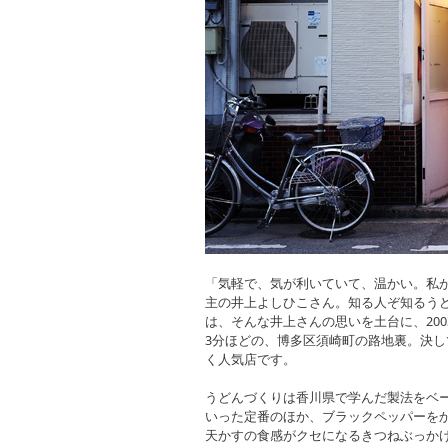
「気軽で、気が利いていて、温かい。私
主の井上よしひこさん。知る人ぞ知るう
は、そんな井上さんの思いを土台に、20
3分ほどの、博多区須崎町の路地裏。決
く人気店です。
うどんづくりは香川県で学んだ製法をベ
いった定番のほか、ブラックペッパーをか
天かすの食感がクセになるきつねぶっか