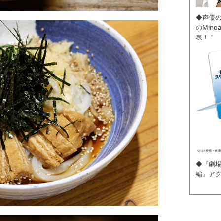
◆声優
のMin
表！！
◆『劇場
編』ア