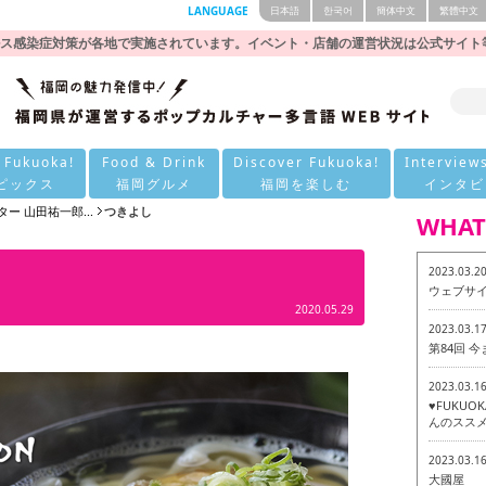
LANGUAGE
日本語
한국어
簡体中文
繁體中文
ス感染症対策が各地で実施されています。イベント・店舗の運営状況は公式サイト
 Fukuoka!
Food & Drink
Discover Fukuoka!
Interview
ピックス
福岡グルメ
福岡を楽しむ
インタビ
ター 山田祐一郎...
つきよし
WHAT
2023.03.2
ウェブサ
2020.05.29
2023.03.1
第84回 
2023.03.1
♥FUKU
んのススメ
2023.03.1
大國屋