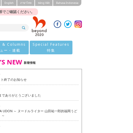
English
ภาษาไทย
tiéng Viêt
Bahasa Indonesia
等でご確認ください。
s & Columns
Special Features
ュー・連載
特集
’S NEW
新着情報
0
イト終了のお知らせ
7
今までありがとうございました
6
OKA UDON ～ ヌードルライター 山田祐一郎的福岡うど
 ～
6