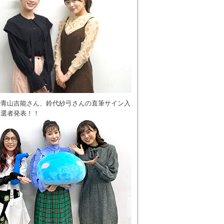
の青山吉能さん、鈴代紗弓さんの直筆サイン入
当選者発表！！