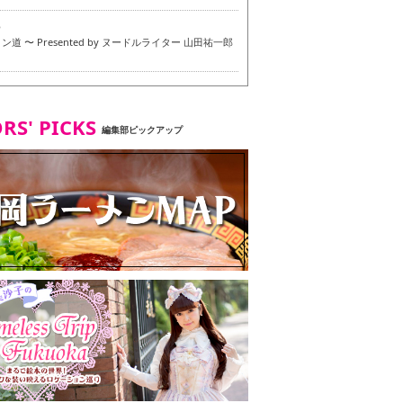
6
道 〜 Presented by ヌードルライター 山田祐一郎
6
RS' PICKS
編集部ピックアップ
7
・ベジタリアンメニュー試食ツアー in 福岡市
7
ず 博多本店 〜 ヴィーガン・ベジタリアンメニュー試
in 福岡市！〜
2
タンド大名店 〜 ヴィーガン・ベジタリアンメニュー
 in 福岡市！〜
8
尾本社うどん店