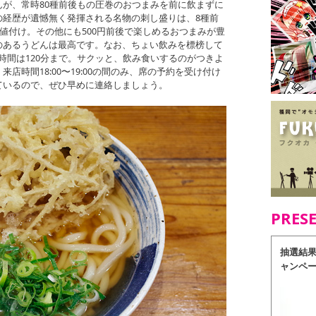
が、常時80種前後もの圧巻のおつまみを前に飲まずに
の経歴が遺憾無く発揮される名物の刺し盛りは、8種前
い値付け。その他にも500円前後で楽しめるおつまみが豊
のあるうどんは最高です。なお、ちょい飲みを標榜して
時間は120分まで。サクッと、飲み食いするのがつきよ
店時間18:00〜19:00の間のみ、席の予約を受け付け
ているので、ぜひ早めに連絡しましょう。
PRES
抽選結
ャンペ