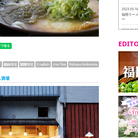
2023.03.1
福岡ラーメン
〜
2023.03.1
福龍軒
EDITO
2023.03.0
ヴィーガン
2023.03.0
磯ぎよから
食ツアー 
ん酒場
2023.03.0
リトルス
試食ツアー
2023.02.2
東筑軒 折