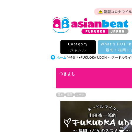
新型コロナウイル
Category
What's HOT in
ジャンル
最旬！福岡ト
ホーム
特集
♥FUKUOKA UDON ～ ヌードルライ
つきよし
日本
福岡
フード