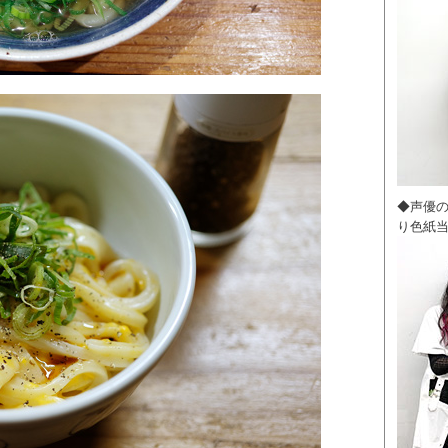
◆声優
り色紙